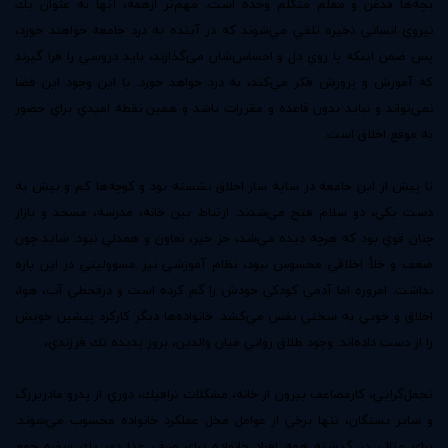
بچه‌ها قدغن و معلم متكلم‌ وحده است. مهم‌تر ازهمه، آنها به عنوان يك
نيروي انساني ذخيره تلقي مي‌شوند كه در آينده به درد جامعه خواهند خورد،
پس ضمن اينكه پا روي دل و احساس‌شان مي‌گذارند، بايد دروسي را فرا گيرند
كه آموزش و پرورش فكر مي‌كند، به درد خواهد خورد. با اين وجود اين فضا
نمي‌تواند و نبايد بدون قاعده و مقررات باشد و همين نقطه اميدي براي حضور
به موقع اخلاق است.
تا پيش از اين جامعه در سايه سار اخلاق نشسته بود و كوچه‌ها كم و بيش به
دست يكي، دو سلام فتح مي‌شدند. ارتباط بين خانه، مدرسه، مسجد و بازار
چنان قوي بود كه هرچه ديده مي‌شد، جز خير، تعاون و همدلي نبود. شايد چون
ضعف و خلأ اخلاقي محسوس نبود، نظام آموزشي نيز مسووليتي در اين باره
نداشت. امروزه اما آدمي كودكي خودش را گم كرده است و درقحطي آب، هوا،
اخلاق و خوبي به سختي نفس مي‌كشد. خانواده‌ها ديگر كاركرد پيشين خويش
را از دست داده‌اند. وجود طلاق رواني ميان والدين، بروز پديده تك فرزندي،
تجمل‌گرايي، كارمضاعف بيرون از خانه، مشكلات ترافيك، دوري از پدرو مادربزرگ
و ساير بستگان، تنها برخي از عوامل مخل عملكرد خانواده محسوب مي‌شوند.
براي مثال، در گذشته همه افراد خانواده براي صرف غذا دور يك سفره جمع