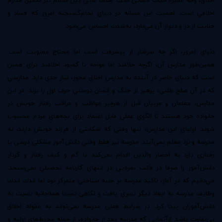
اخلاق، وجه مميزه حيات انساني است. هدف غايي دين اسلام نيز تكميل مكارم
اخلاقي است. اهميت اين مساله در دنياي لجام‌گسيخته امروز كه فساد و
جنايت از در و ديوار آن مي‌بارد، به‌شدت احساس مي‌شود.
دنياي امروز، اگر چه سرشار از پيشرفت است اما محتاج معنويت است.
همين‌طور مدارس آن، اگرچه خلاقند اما مواجه با كمبود اخلاقند. براي همين
است كه دنياي حاضر در آينده به مدارس اخلاق محور، نياز جدي دارد. مدارسي
كه در آن صلح طلبي، پرهيز از جنگ و انسان دوستي حرف اول را بزند. در اين
مدارس، معلمان و مربيان قبل از هرچيز مواظب و مراقب رفتار خويش در
خانواده خود هستند تا الگوي عملي قابل اعتماد براي بچه‌هاي مردم محسوب
شوند. اولياي اين مدارس، تنها وقتي كه شكايتي از فرزند خويش دارند، به
مدرسه و نزد معلم نمي‌آيند. مدرسه نيز فقط وقتي دانش‌آموز مشكلي درسي يا
رفتاري دارد به احضار والدين اقدام نمي‌كند يا كم و كيف رفتار و كردار
دانش‌آموز را صرفا در قالب نمره‌يي در انتهاي كارنامه تحصيلي نمي‌سنجد.
مي‌دانيم كه در آغاز، تاكيد مدرسه بر جنبه شناختي متمركز بود اما اندك اندك
وظايف مدرسه به ابعاد ديگر تسري يافت و نگاهي نسبتا همه‌جانبه نسبت به
دانش‌آموزان پيدا كرد. در شرايط فعلي مدرسه نمي‌تواند به مقوله اخلاق
بي‌تفاوت باشد. ازآنجايي كه مدرسه بعد از خانواده، از جمله محيط‌هاي اوليه و