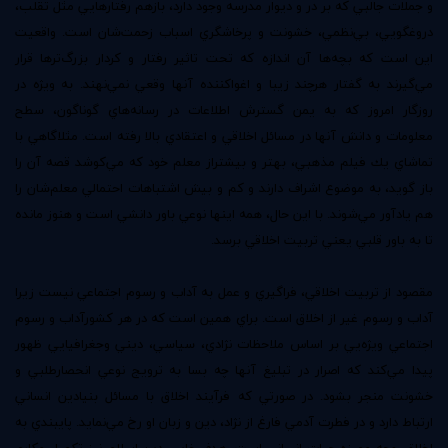
و جملات جالبي كه بر در و ديوار مدرسه وجود دارد، با‌زهم رفتارهايي مثل تقلب،
دروغگويي، بي‌نظمي، خشونت و پرخاشگري اسباب زحمت‌شان است. واقعيت
اين است كه بچه‌ها آن اندازه كه تحت تاثير رفتار و كردار بزرگ‌ترها قرار
مي‌گيرند به گفتار هرچند زيبا و اغوا‌كننده آنها وقعي نمي‌نهند. به ويژه در
روزگار امروز كه به يمن گسترش اطلاعات در رسانه‌هاي گوناگون، سطح
معلومات و دانش آنها در مسائل اخلاقي و اعتقادي بالا رفته است. مثلاگاهي با
تماشاي يك فيلم مذهبي، بهتر و بيشتراز معلم خود كه مي‌كوشد قصه آن را
باز گويد، به موضوع اشراف دارند و كم و بيش اشتباهات احتمالي معلم‌شان را
هم يادآور مي‌شوند. با اين حال، همه اينها نوعي باور دانشي است و هنوز مانده
تا به باور قلبي يعني تربيت اخلاقي برسد.
مقصود از تربيت اخلاقي، فراگيري و عمل به آداب و رسوم اجتماعي نيست زيرا
آداب و رسوم غير از اخلاق است. براي همين است كه در هر كشورآداب و رسوم
اجتماعي ويژه‌يي بر اساس ملاحظات نژادي، سياسي، ديني وجغرافيايي ظهور
پيدا مي‌كند كه اصرار در تبليغ آنها چه بسا به ترويج نوعي انحصارطلبي و
خشونت منجر بشود. در صورتي كه فرآيند اخلاق با مسائل بنيادين انساني
ارتباط دارد و در فطرت آدمي فارغ از نژاد، دين و زبان او رخ مي‌نمايد. پايبندي به