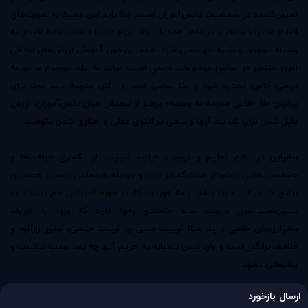
تعيين‌كننده در شخصيت دانش‌آموزان است؛ لذا بايد اين محيط به صورت‌هاي
اصلاح مديريت، تغيير در ظاهر فضا با ايجاد تنوع و نشاط ضمن حفظ اقتدار به
وسيله تشويق و تنبيه مهندسي شود. همچنين چون آموزش ارزش‌هاي اخلاقي
امري منتشر در تمامي موضوعات درسي است، نبايد به يك موضوع يا برنامه
درسي خاص محدود شود و لذا تمامي اعضا و اركان مدرسه بايد عملا براي
پركردن خلأ اخلاقي مدرسه به وسيله؛ پرهيز از تبعيض ميان دانش‌آموزان، ارزش
قايل شدن براي تك تك آنها و سعي در الگوي عملي و رفتاري شدن بكوشند.
بنابراين در نظام تعليم و تربيت، فرآيند تربيت، از يكسري ظرافت‌ها و
حساسيت‌هايي برخوردار است كه در توان و حوصله هرمعلمي نيست. همچنين
نتايج كار در اين حوزه زمانبر و به فوريت كار در حوزه آموزشي هم نيست. در
مسيرصعب‌العبور تربيت، نقاط متعددي وجود دارند كه ورود به هريك
دشواري‌هاي خاصي دارند. مثلا تربيت ديني يا تربيت جنسي، هنوز رازآلود و
مناقشه‌برانگيز است و وارد شدن ناشيانه به حريم آنها چه بسا سبب شكست و
پشيماني بشود.
ارسال بازخورد