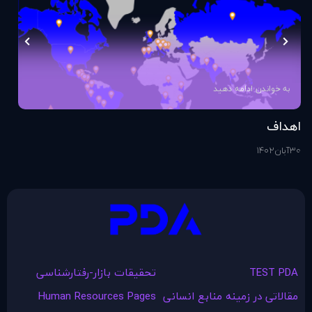
به خواندن ادامه دهید
اهداف
اس
30
آبان
1402
1
آذ
TEST PDA
تحقیقات بازار-رفتارشناسی
مقالاتی در زمينه منابع انسانی
Human Resources Pages