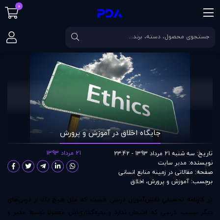
0
صفحه اصلی
مقالات
جايگاه اخلاق در آموزش و پرورش
جايگاه اخلاق در آموزش و پرورش
تاریخ:
21 مرداد 1393
سه شنبه 21 مرداد 1393 - 23:42
نویسنده:
مدير سايت
صفحه:
مقالاتی در زمينه منابع انسانی
برچسب:
آموزش و پرورش
،
اخلاق
در كارنامه تحصيلي دانش‌آموزان درسي هست كه مثل هيچ يك از درس‌هاي
ديگر نيست. درسي كه امتحان ندارد و نمره‌گذاري‌اش معمولا توسط مدير و