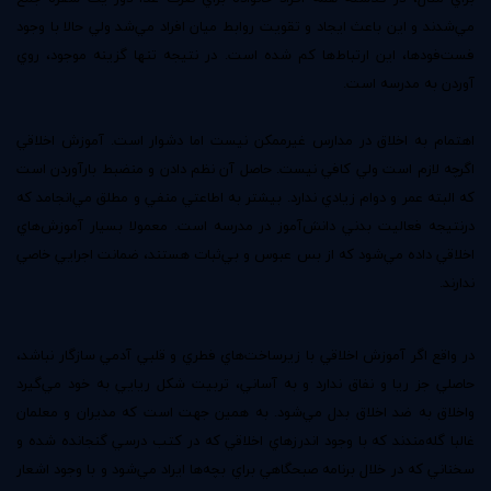
مي‌شدند و اين باعث ايجاد و تقويت روابط ميان افراد مي‌شد ولي حالا با وجود
فست‌فودها، اين ارتباط‌ها كم شده است. در نتيجه تنها گزينه موجود، روي
آوردن به مدرسه است.
اهتمام به اخلاق در مدارس غيرممكن نيست اما دشوار است. آموزش اخلاقي
اگرچه لازم است ولي كافي نيست. حاصل آن نظم دادن و منضبط بارآوردن است
كه البته عمر و دوام زيادي ندارد. بيشتر به اطاعتي منفي و مطلق مي‌انجامد كه
درنتيجه فعاليت بدني دانش‌آموز در مدرسه است. معمولا بسيار آموزش‌هاي
اخلاقي داده مي‌شود كه از بس عبوس و بي‌ثبات هستند، ضمانت اجرايي خاصي
ندارند.
در واقع اگر آموزش اخلاقي با زيرساخت‌هاي فطري و قلبي آدمي سازگار نباشد،
حاصلي جز ريا و نفاق ندارد و به آساني، تربيت شكل ريايي به خود مي‌گيرد
واخلاق به ضد اخلاق بدل مي‌شود. به همين جهت است كه مديران و معلمان
غالبا گله‌مندند كه با وجود اندرزهاي اخلاقي كه در كتب درسي گنجانده شده و
سخناني كه در خلال برنامه صبحگاهي براي بچه‌ها ايراد مي‌شود و با وجود اشعار