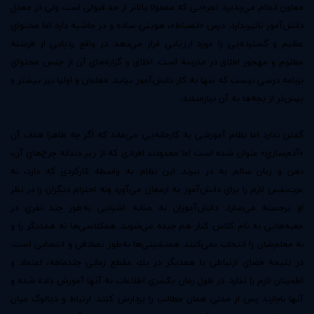
معاون انجام مي‌پذيرد. نمره‌يي كه معمولا بالاتر از حد قبولي است ولي در معدل
دانش‌آموز تاثيرندارد. درس «انضباط»، هويتي ساده و در حاشيه دارد اما محتواي
عظيم و گسترده‌يي را مورد ارزيابي قرار مي‌دهد. در واقع ردپايي از فرشته
مظلوم و مهجور اخلاق در مدرسه است. اخلاق و گزاره‌هاي آن از جنس محتواي
برنامه درسي نيست كه تنها به كار دانش‌آموز بيايد. معلمان و اوليا نيز بيشتر و
پيش‌تر از بچه‌ها به آن نيازمندند.
گفتن ندارد اما نظام آموزشي به كارخانه‌يي مي‌ماند كه اگر چه ظاهرا هدف آن
«آدم‌سازي» عنوان شده است اما معدودند افرادي كه از زير دندانه چرخ‌هاي آن،
ذهن و زبان سالم به در ببرند. اين نظام به واسطه كاركردي كه دارد، نه
عزت‌نفس لازم را براي دانش‌آموز به ارمغان مي‌آورد ونه احترام ديگران را در نظر
او برجسته مي‌سازد. دانش‌آموزان به مثابه اشيايي به‌طور چند نفري در
جعبه‌هايي به نام كلاس كنار هم چيده مي‌شوند. همكلاسي‌ها نه همديگر را و
نه معلم‌شان را انتخاب نمي‌كنند. همنشيني‌ها به‌طور تصادفي و انتصابي است.
در نتيجه فضاي ارتباطي با همديگر در يك مقطع زماني چندماهه، اعتماد و
اطمينان لازم را ندارد. در طول زمان يكسري اطلاعات به آنها آموزش داده شده و
آنها ناچارند پس از مدتي همان مطالب را پردازش كنند. ارتباط و ديالوگ ميان