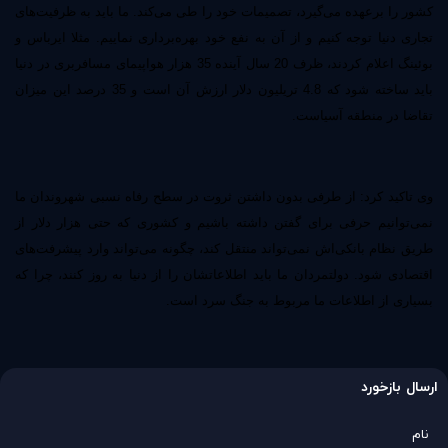
کشور را برعهده می‌گیرد، تصمیمات خود را طی می‌کند. ما باید به ظرفیت‌های
تجاری دنیا توجه کنیم و از آن به نفع خود بهره‌برداری نماییم. مثلا ایرباس و
بوئینگ اعلام کردند، ظرف 20 سال آینده 35 هزار هواپیمای مسافربری در دنیا
باید ساخته شود که 4.8 تریلیون دلار ارزش آن است و 35 درصد این میزان
تقاضا در منطقه آسیاست.
وی تاکید کرد: از طرفی بدون داشتن ثروت در سطح رفاه نسبی شهروندان ما
نمی‌توانیم حرفی برای گفتن داشته باشیم و کشوری که حتی هزار دلار از
طریق نظام بانکی‌اش نمی‌تواند منتقل کند، چگونه می‌تواند وارد پیشرفت‌های
اقتصادی شود. دولتمردان ما باید اطلاعاتشان را از دنیا به روز کنند، چرا که
بسیاری از اطلاعات ما مربوط به جنگ سرد است.
ارسال بازخورد
نام