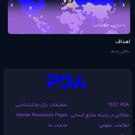
به خواندن ادامه دهید
اهداف
اس
30
آبان
1402
1
آذ
TEST PDA
تحقیقات بازار-رفتارشناسی
مقالاتی در زمينه منابع انسانی
Human Resources Pages
اطلاعات عمومی
خدمات ما