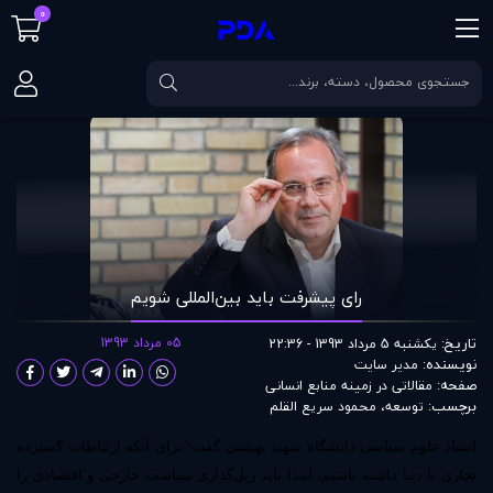
0
صفحه اصلی
مقالات
رای پیشرفت باید بین‌المللی شویم
رای پیشرفت باید بین‌المللی شویم
تاریخ:
05 مرداد 1393
یکشنبه 5 مرداد 1393 - 22:36
نویسنده:
مدير سايت
صفحه:
مقالاتی در زمينه منابع انسانی
برچسب:
توسعه
،
محمود سریع القلم
استاد علوم سیاسی دانشگاه شهید بهشتی گفت: برای آنکه ارتباطات گسترده
تجاری با دنیا داشته باشیم، ابتدا باید ریل‌گذاری‌ سیاست خارجی و اقتصادی را