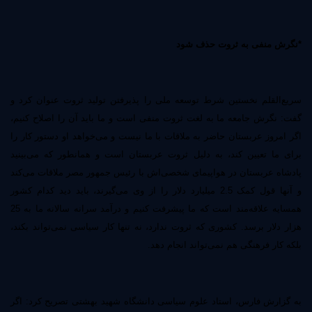
*نگرش منفی به ثروت حذف شود
سریع‌القلم نخستین شرط توسعه ملی را پذیرفتن تولید ثروت عنوان کرد و
گفت:‌ نگرش جامعه ما به لغت ثروت منفی است و ما باید آن را اصلاح کنیم،
اگر امروز عربستان حاضر به ملاقات با ما نیست و می‌خواهد او دستور کار را
برای ما تعیین کند، به دلیل ثروت عربستان است و همانطور که می‌بینید
پادشاه عربستان در هواپیمای شخصی‌اش با رئیس جمهور مصر ملاقات می‌کند
و آنها قول کمک 2.5 میلیارد دلار را از وی می‌گیرند، باید دید کدام کشور
همسایه علاقه‌مند است که ما پیشرفت کنیم و درآمد سرانه سالانه ما به 25
هزار دلار برسد. کشوری که ثروت ندارد، نه تنها کار سیاسی نمی‌تواند بکند،
بلکه کار فرهنگی هم نمی‌تواند انجام دهد.
به گزارش فارس، استاد علوم سیاسی دانشگاه شهید بهشتی تصریح کرد: اگر