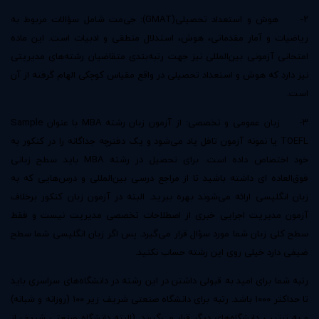
۲- هوش و استعداد تحصیلی(GMAT): جی‌مت
شامل سؤالات مربوط به
ریاضیات و آمار مقدماتی، هوش، استدلال منطقی و ادبیات است. این ماده
امتحانی آزمونی بین‌المللی نیز جهت رتبه‌بندی متقاضیان رشته‌های مدیریتی
نیز دارد که هوش و استعداد تحصیلی در واقع مقیاس کوچکی الهام گرفته از آن
است.
۳- زبان عمومی و تخصصی: از آزمون زبان رشته MBA با عنوان Sample
TOEFL یا نمونه آزمون تافل یاد می‌شود و یک دفترچه جداگانه را در کنکور به
خود اختصاص داده است. برای تحصیل در رشته MBA باید سطح زبانی
فوق‌العاده ای داشته باشید تا از مراجع درسی بین‌المللی و درس‌هایی که به
زبان انگلیسی ارائه می‌شوند بهره ببرید. البته در آزمون زبان کنکور برخلاف
آزمون مدیریت اجرایی خبری از اصطلاحات تخصصی مدیریت نیست و فقط
سطح کلی زبان شما مورد سؤال قرار می‌گیرد. پس اگر زبان انگلیسی شما سطح
ضیفی دارد خیلی روی این رشته حساب نکنید.
رتبه شما برای امید به قبولی داشتن در این رشته در دانشگاه‌های سراسری باید
تا حداکثر ۱۰۰۰ باشد. رتبه برای دانشگاه صنعتی شریف زیر ۱۰۰ (روزانه و شبانه)
و به ترتیب دانشگاه‌های دیگر قرار می‌گیرند. (البته دانشگاه صنعتی شریف از