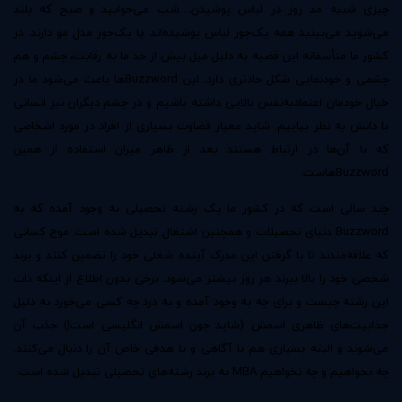
چیزی شبیه مد روز در لباس پوشیدن…شب می‌خوابید و صبح که بلند
می‌شوید می‌بینید همه یک‌جور لباس پوشیده‌اند یا یک‌جور مدل مو دارند. در
کشور ما متأسفانه این قضیه به دلیل میل بیش از حد ما به رقابت، چشم و هم
چشمی و خودنمایی شکل حادتری دارد. این Buzzwordها باعث می‌شود ما در
خیال خودمان اعتمادبه‌نفس بالایی داشته باشیم و در چشم دیگران نیز انسانی
با دانش به نظر بیاییم. شاید معیار قضاوت بسیاری از افراد در مورد اشخاصی
که با آن‌ها در ارتباط هستند بعد از ظاهر میزان استفاده از همین
Buzzwordهاست.
چند سالی است که در کشور ما یک رشته تحصیلی به وجود آمده که به
Buzzword دنیای تحصیلات و همچنین اشتغال تبدیل شده است. موج کسانی
که علاقه‌مندند تا با گرفتن این مدرک آینده شغلی خود را تضمین کنند و برند
شخصی خود را بالا ببرند هر روز بیشتر می‌شود. برخی بدون اطلاع از اینکه ذات
این رشته چیست و برای چه به وجود آمده و به درد چه کسی می‌خورد به دلیل
جذابیت‌های ظاهری اسمش (شاید چون اسمش انگلیسی است!) جذب آن
می‌شوند و البته بسیاری هم با آگاهی و با هدفی خاص آن را دنبال می‌کنند.
چه بخواهیم و چه نخواهیم MBA به برند رشته‌های تحصیلی تبدیل شده است.