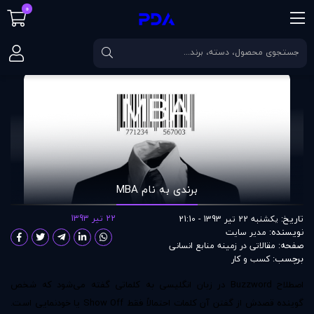
0
صفحه اصلی
مقالات
برندی به نام MBA
برندی به نام MBA
تاریخ:
22 تیر 1393
یکشنبه 22 تیر 1393 - 21:10
نویسنده:
مدير سايت
صفحه:
مقالاتی در زمينه منابع انسانی
برچسب:
کسب و کار
اصطلاح Buzzword در زبان انگلیسی به کلماتی گفته می‌شود که شخص
گوینده قصدش از گفتن آن کلمات احتمالاً فقط Show Off یا خودنمایی است.