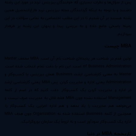
پس از سؤال‌ها و نظرات بسیاری که خوانندگان بیزینس ترند در مورد این رشته
داشتند و با توجه به اینکه گردانندگان مجله بیزینس ترند فارغ‌التحصیل همین
رشته هستند بر آن شدیم تا در این مطلب اختصاصی به تمامی سؤالات در این
زمینه پاسخی جامع داده و به بررسی پیدا و پنهان این رشته پر طرفدار
بپردازیم.
MBA
چیست
اولین قدم در شناخت هر پدیده‌ای شناخت نام آن است. MBA مخفف Master
of Business Administration است. این نام با دقت تمام انتخاب شده است.
Master به معنی کارشناسی ارشد، Business همان بیزینس یا کسب‌وکار و
Administration یعنی اداره و مدیریت کردن. پس MBA یعنی کارشناسی ارشد
در اداره و مدیریت کردن یک کسب‌وکار. دقت کنید که در اسم از کلمه
Management استفاده نشده چون MBA فقط قائل به مدیریت صرف نیست و
می‌خواهد هم مدیریت را یاد بدهد و هم اداره اجرایی یک کسب‌وکار را.
همچنین از کلمه Business استفاده شده نه Organization چون هدف MBA
اداره یک کسب‌وکار سودآور است و نه لزوماً یک سازمان بوروکراتیک.
تاریخچه
MBA
در دنیا