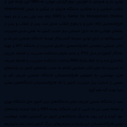
اولین بار و هم‌زمان با افزایش موج گرایش جهانی به MBA این رشته قبل از
انقلاب اسلامی و با همکاری دانشگاه هاروارد در مرکزی با عنوان International
Center for Management Studies یا ICMS ارائه شد ولی پس از دو دوره
فارغ‌التحصیل ارائه دادن و با وقوع انقلاب منحل شد. پس از انقلاب و پس از
وقفه‌ای طولانی اما به دلیل احساس نیاز شدید کشور به علمی شدن مدیریت
کسب‌وکارها در ایران اولین مدرسه کسب‌وکار توسط دانشگاه صنعتی شریف و
دکتر علینقی مشایخی
(فارغ‌التحصیل دکترای مدیریت از دانشگاه MIT و چهره
ماندگار کشور) در سال ۱۳۷۸ و تحت عنوان
دانشکده مدیریت و اقتصاد شریف
راه‌اندازی شد و به ارائه رشته MBA پرداخت. دانشکده مدیریت و اقتصاد شریف
با مدیریت به جای دکتر مشایخی اقدام به جذب نخبه‌های کشور در رشته‌های
فنی مهندسی به خصوص فارغ‌التحصیلان دانشگاه صنعتی شریف کرد و
جمعی از اساتید برتر مدیریت کشور را که فارغ‌التحصیلان دانشگاه‌های معتبر
دنیا بودند گرد هم آورد.
بعد از دانشگاه صنعی شریف سایر دانشگاه‌های برتر کشور مثل دانشگاه تهران
و خواجه نصیر نیز به تاسی از این دانشگاه رشته MBA را وارد لیست رشته‌های
خود کردند و این روند به دیگر دانشگاه‌های کشور نیز گسترش یافت. موفقیت
اولین فارغ‌التحصیلان این رشته در سازمان‌های بزرگ کشور باعث شد سازمان‌ها