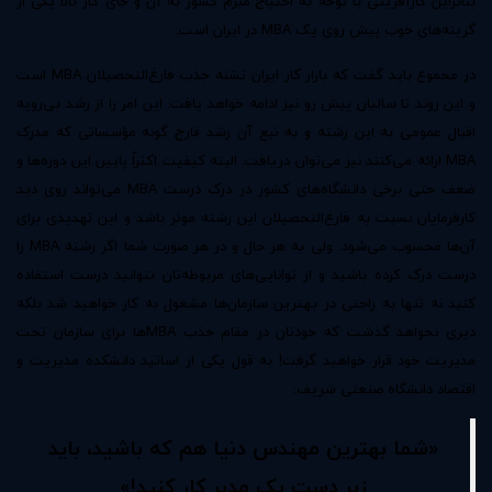
بنابراین کارآفرینی با توجه به احتیاج مبرم کشور به آن و جای کار بالا یکی از
گزینه‌های خوب پیش روی یک MBA در ایران است.
در مجموع باید گفت که بازار کار ایران تشنه جذب فارغ‌التحصیلان MBA است
و این روند تا سالیان پیش رو نیز ادامه خواهد یافت. این امر را از رشد بی‌رویه
اقبال عمومی به این رشته و به تبع آن رشد قارچ گونه مؤسساتی که مدرک
MBA ارائه می‌کنند نیز می‌توان دریافت. البته کیفیت اکثراً پایین این دوره‌ها و
ضعف حتی برخی دانشگاه‌های کشور در درک درست MBA می‌تواند روی دید
کارفرمایان نسبت به فارغ‌التحصیلان این رشته موثر باشد و این تهدیدی برای
آن‌ها محسوب می‌شود. ولی به هر حال و در هر صورت شما اگر رشته MBA را
درست درک کرده باشید و از توانایی‌های مربوطه‌تان بتوانید درست استفاده
کنید نه تنها به راحتی در بهترین سازمان‌ها مشغول به کار خواهید شد بلکه
دیری نخواهد گذشت که خودتان در مقام جذب MBAها برای سازمان تحت
مدیریت خود قرار خواهید گرفت! به قول یکی از اساتید دانشکده مدیریت و
اقتصاد دانشگاه صنعتی شریف:
«شما بهترین مهندس دنیا هم که باشید، باید
زیر دست یک مدیر کار کنید!»