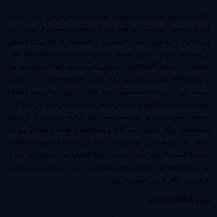
MBA همان طور که انتظار می‌رود از مهد مدیریت دنیا یعنی ایالات متحده
آمریکا به وجود آمده است. در اواخر قرن ۱۹ و با هر چه صنعتی تر شدن کشور
آمریکا نیاز به رویکردی علمی به مدیریت و کسب‌وکار هر چه بیشتر احساس
می‌شد. بدین ترتیب اولین مدرسه کسب‌وکار دنیا با نام Tuck Business
School در دانشگاه Dartmouth در نیوهمپشایر به وجود آمد که البته نسل قبل
از رشته MBA یعنی کارشناسی ارشد تجارت (Commerce) در آن تدریس
می‌شد. ولی اولین رشته تحصیلی با نام MBA در سال ۱۹۰۸ توسط دانشگاه
معظم هاروارد پایه‌گذاری شد. طراحی دروس این رشته در سال اول حیاتش از
مطالعات علمی تیلور در مورد مدیریت الهام گرفته بود. پس از آن دیگر
دانشگاه‌های بزرگ آمریکا مانند MIT و دانشگاه‌های آلاباما و شیکاگو نیز این
رشته را وارد برنامه درسی خود کردند. در اروپا نیز دانشگاه فرانسوی INSEAD یا
موسسه کسب‌وکار اروپا اولین باردر سال ۱۹۵۷ MBA را وارد این قاره کرد. پس از
آن بود که MBA به طور فزاینده‌ای همه‌گیر شد و در سرتاسر دنیا از آسیا و
اقیانوسیه تا آفریقا نیز حضور پیدا کرد.
ورود
MBA
به ایران