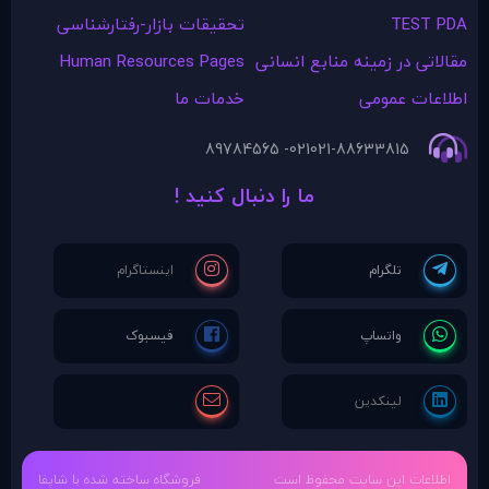
TEST PDA
تحقیقات بازار-رفتارشناسی
مقالاتی در زمينه منابع انسانی
Human Resources Pages
اطلاعات عمومی
خدمات ما
021- 89784565
021-88633815
ما را دنبال کنید !
اطلاعات این سایت محفوظ است
فروشگاه ساخته شده با شاپفا