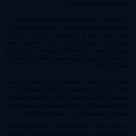
قانونی و الزامات حسابش فرق خواهد کرد.
به گزارش «تابناک»، تصویر دانش‌آموز کم سن و سالی که درس نخوانده و در
مقابل پرسش‌های جغرافیای معلم به من من کردن می‌افتد و «شیب؟ بام؟»
می‌گوید را خیلی از افرادی که با دنیای مجازی سر و کار دارند و گاه با دیدن
کلیپ‌های جالب و بامزه وقت می‌گذارنند، دیده و به احتمال زیاد، خندیدن
کمترین واکنش ایشان به آن بوده؛ اما کمتر کسی خود را جای آن دانش‌آموز
قرار داده تا دریابد که وقتی ‌با این ویدئو مشهور شد، ممکن است چه حوادثی در
آینده‌اش تأثیر بگذارند.
سال‌ها پس از انتشار فیلم آن دانش‌آموز، دنیای نت ویدئوهای زیادی به خود
دید که مدارس و به ویژه کلاس‌های درس، لوکیشن ضبط آنها بود و گاه
خشونت‌های دور از تصوری را به تصویر می‌کشید و البته هرگز با هیچ واکنشی
مواجه نشد؛ خشونت‌های بدنی دردناکی که مطلوب هیچ کسی نیست؛ اما صدای
اعتراض کسی را هم در‌نیاورده تا بر شدت عجیب بودنشان افزوده شود.
این در حالی است که در بعد خشونت کلامی یا دیگر اشکال خشونت، ‌هیچ
تدبیری اندیشیده نشده و این وجه ماجرا آنچنان مغفول مانده که کمتر تصوری