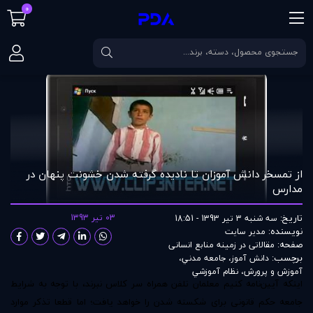
0
صفحه اصلی
مقالات
از تمسخر دانش آموزان تا نادیده گرفته شدن خشونت پنهان
از تمسخر دانش آموزان تا نادیده گرفته شدن خشونت پنهان در
مدارس
تاریخ:
03 تیر 1393
سه شنبه 3 تیر 1393 - 18:51
نویسنده:
مدير سايت
صفحه:
مقالاتی در زمينه منابع انسانی
برچسب:
دانش آموز
،
جامعه مدني
،
آموزش و پرورش
،
نظام آموزشي
اینکه آیین‌نامه کنیم معلمان تلفن همراه سر کلاس نبرند، با توجه به شرایط
جامعه حکم قانونی برای شکسته شدن را خواهد یافت؛ اما قطعا تذکر موارد