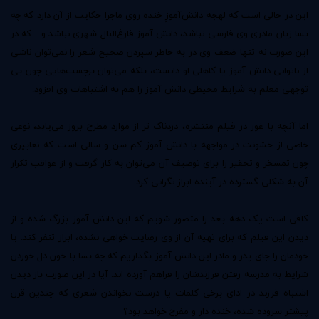
این در حالی است که لهجه دانش‌آموزِ خنده روی ماجرا حکایت از آن دارد که چه
بسا زبان مادری وی فارسی نباشد، دانش آموز فارغ‌البال شهری نباشد و... که در
این صورت نه تنها ضعف وی در به خاطر سپردن صحیح شعر را نمی‌توان ناشی
از ناتوانی دانش آموز یا کاهلی او دانست، بلکه می‌توان برچسب‌هایی چون بی
توجهی معلم به شرایط محیطی دانش آموز را هم به اشتباهات وی افزود.
اما آنچه با غور در فیلم منتشره، دردناک تر از موارد مطرح ‌بروز می‌یابد، نوعی
خاصی از خشونت در مواجهه با دانش آموز کم سن و سالی است که تعابیری
چون تمسخر و تحقیر را برای توصیف آن می‌توان به کار گرفت و از عواقب تکرار
آن به شکلی گسترده در آینده ابراز نگرانی کرد.
کافی است یک دهه بعد را متصور شویم که این دانش آموز بزرگ شده و از
دیدن این فیلم که برای تهیه آن از وی رضایت خواهی نشده، ابراز تنفر کند. یا
خودمان را جای پدر و مادر این دانش آموز بگذاریم که چه بسا با خون دل خوردن
شرایط به مدرسه رفتن فرزندشان را فراهم آورده اند. آیا در این صورت باز دیدن
اشتباه فرزند در ادای برخی کلمات یا درست نخواندن شعری که چندین قرن
پیشتر سروده شده، خنده دار و مفرح خواهد بود؟