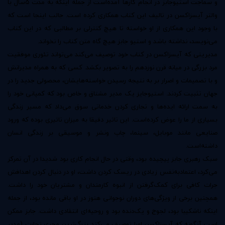
و سماجت استیو‌جابز در انجام کارها آمده‌است از جمله اینکه به مدت 5سال با
والتر آیسزاکسن در تالیف این کتاب همکاری کرده است. جالب اینجا است که
با وجود این همکاری از او خواسته تا هیچ کنترلی بر مطالبی که در این کتاب
می‌نویسد، نداشته باشد و استیو جابز هیچ گاه متن کتاب را نخواند.
مدیریتی که آیسزاکسن در کتاب خود توصیف می‌کند می‌تواند تئوری موفقیت
مرد بزرگی در میانه قرن نوزدهم را به تصویر بکشد. کسی که به همراه مدیرانش
و با تصمیمات و اصرار بر به نتیجه رسیدن خواسته‌هایشان، محصولی جدید را در
جهان تثبیت کردند. استیو‌جایز یک مدیر مشتاق و خاص بود که کمپانی خود را
به سمت ارائه‌ ایده‌ها و تجاری کردن خدماتی سوق می‌داد که مسیر زندگی
بسیاری از ما را عوض کرده‌‌است. این تاثیر دقیقا به میزان تاثیری بوده که ورود
صنایعی مانند موبایل، سینما، چاپ ‌و‌نشر و موسیقی بر زندگی انسان
داشته‌است.
سبک رهبری جابز پیچیده بود، وقتی در حال انجام کاری بود شدیدا در آن تمرکز
می‌کرد، اعتماد‌به‌نفس زیادی در ریسک کردن داشت، او در دنبال کردن اهدافش
جرات کافی برای کمک‌گرفتن از انبوه کارمندان و مشتریان خود را داشت.
همچنین برخی از ویژگی‌های دوران نوجوانی هنوز در او باقی مانده بود، از جمله
اینکه ناشکیبا بود، لجوج و یک‌دنده بود و روحیه‌ای انتقادی داشت. جابز ممکن
است آنگونه که آیسزاکسن اورا توصیف می‌کند بزرگ‌ترین مجری تجارت (مدیر