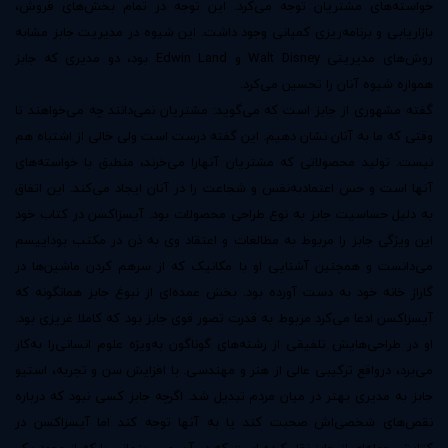
خواسته‌های مشتریان توجه می‌کرد. این توجه در تمام بخش‌های فروش،
بازاریابی و برنامه‌ریزی کمپانی وجود داشت. این شیوه در مدیریت جابز مشابه
روش‌های مدیریتی Walt Disney و Edwin Land بود، دو مدیری که جابز
همواره شیوه آنان را تحسین می‌کرد.
گفته مشهوری از جابز است که می‌گوید: مشتریان نمی‌دانند چه می‌خواهند تا
وقتی که ما به آنان نشان دهیم. این گفته درست است ولی خالی از اشتباه هم
نیست. تولید محصولاتی که مشتریان آنهارا می‌خرند، منطبق با خواسته‌های
آنها است و حس اعتمادبه‌نفس و شجاعت را در آنان ایجاد می‌کند. این اتفاق
به دلیل حساسیت جابز به نوع طراحی محصولات بود. آیسزاکسن در کتاب خود
این ویژگی جابز را مربوط به مطالعات و اعتقاد وی به ذن در مکتب بوداییسم
می‌دانست و همچنین آشنایی او با مکانیک که از سرهم کردن ماشین‌ها در
گاراژ خانه خود به دست آورده بود. بخش عمده‌ای از نبوغ جابز همانگونه که
آیسزاکسن ادعا می‌کرد مربوط به قدرت تصور قوی جابز بود که کاملا غریزی بود.
او در طراحی‌هایش تلفیقی از رشته‌های گوناگون به‌ویژه علوم انسانی‌را به‌کار
می‌برد، در‌واقع ترکیبی عالی از هنر و مهندسی. با افزایش سن و تجربه، استیو
جابز به مدیری بهتر در میان مردم تبدیل شد. اگرچه جابز کسی نبود که درباره
نقص‌های شخصی‌اش صحبت کند یا به آنها توجه کند اما آیسزاکسن در