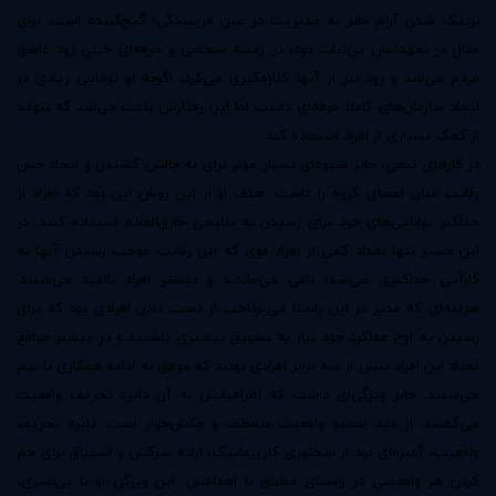
نزدیک شدن آرام جابز به مدیریت در عین فریبندگی؛ گیج‌کننده است. برای
مثال در تعهداتش بی‌ثبات بود، در زمینه شخصی و حرفه‌ای خیلی زود عاشق
مردم می‌شد و زود نیز از آنها کناره‌گیری می‌کرد، اگرچه او توانایی زیادی در
ایجاد سازمان‌های کاملا حرفه‌ای داشت اما این رفتارش باعث می‌شد که نتواند
از کمک بسیاری از افراد استفاده کند.
در کارهای تیمی، جابز شیوه‌ای بسیار موثر برای به چالش کشیدن و ایجاد حس
رقابت میان اعضای گروه را داشت. هدف او از این روش این بود که افراد از
حداکثر توانایی‌های خود برای رسیدن به نتایجی خارق‌العاده استفاده کنند. در
این مسیر تنها تعداد کمی از افراد قوی که این رقابت موجب رسیدن آنها به
کارآیی حداکثری می‌شد، باقی می‌ماندند و بیشتر افراد ناامید می‌شدند.
هزینه‌ای که مدیر در این راستا می‌پرداخت از دست دادن افرادی بود که برای
رسیدن به اوج عملکرد خود نیاز به تشویق بیشتری داشتند و در بیشتر مواقع
تعداد این افراد بیش از سه برابر افرادی بودند که موفق به ادامه همکاری با تیم
می‌شدند. جابز ویژگی‌ای داشت که اطرافیانش به آن دایره تحریف واقعیت
می‌گفتند. از دید استیو واقعیت منعطف و چکش‌خوار است. دایره تحریف
واقعیت، آمیزه‌ای بود از سخنوری کاریزماتیک، اراده سرکش و اشتیاق برای خم
کردن هر واقعیتی در راستای انطباق با اهدافش. این ویژگی او با بی‌صبری،