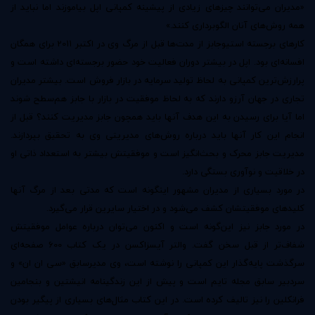
«مدیران می‌توانند چیزهای زیادی از پیشینه کمپانی اپل بیاموزند اما نباید از
همه روش‌های آنان الگوبرداری کنند.»
کارهای برجسته استیو‌جابز از مدت‌ها قبل از مرگ وی در اکتبر 2011 برای همگان
افسانه‌ای بود. اپل در بیشتر دوران فعالیت خود حضور برجسته‌ای داشته است و
پرارزش‌‌ترین کمپانی به لحاظ تولید سرمایه در بازار فروش است. بیشتر مدیران
تجاری در جهان آرزو دارند که به لحاظ موفقیت در بازار با جابز هم‌سطح شوند
اما آیا برای رسیدن به این هدف آنها باید همچون جابز مدیریت کنند؟ قبل از
انجام این کار آنها باید درباره روش‌های مدیریتی وی به تحقیق بپردازند.
مدیریت جابز محرک و بحث‌انگیز است و موفقیتش بیشتر به استعداد ذاتی او
در خلاقیت و نوآوری بستگی دارد.
در مورد بسیاری از مدیران مشهور اینگونه است که مدتی بعد از مرگ آنها
کلیدهای موفقیتشان کشف می‌شود و در اختیار سایرین قرار می‌گیرد.
در مورد جابز نیز این‌گونه است و اکنون می‌توان درباره عوامل موفقیتش
شفاف‌تر از قبل سخن گفت. والتر آیسزاکسن در یک کتاب 600 صفحه‌ای
سرگذشت پایه‌گذار این کمپانی را نوشته است، وی مدیرسابق «سی ان ان» و
سردبیر سابق مجله تایم است و پیش از این زندگینامه انیشتین و بنجامین
فرانکلین را نیز تالیف کرده است. در این کتاب مثال‌های بسیاری از پیگیر بودن