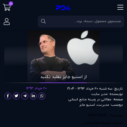
0
صفحه اصلی
مقالات
از استیو جابز تقلید نکنید
از استیو جابز تقلید نکنید
تاریخ:
20 خرداد 1393
سه شنبه 20 خرداد 1393 - 19:04
نویسنده:
مدير سايت
صفحه:
مقالاتی در زمينه منابع انسانی
برچسب:
مدیریت
،
استیو جایز
نویسنده : Jack Unruh
مترجم: نفیسه هاشم‌خانی