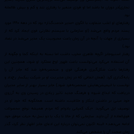
تجاری)در دوران ما باشد اما او فردی متغیر با رفتاری تند و کم‌ و بیش ظالمانه
بود.
رفتارهای او اغلب متفاوت با الگوی «مدیر خدمت‌گذار» بود که در دهه 1990 مورد
پسند مردم واقع می‌شد (او سازمانی با سیستم نظارتی قوی ایجاد کرد که از
بسیاری از جهات با آنچه در آن زمان باعث محبوبیت یک مدیر می‌شد در تضاد
بود.)
رفتار استیو‌جابز اگرچه ظاهری مخرب داشت اما بسته به اینکه کجا و چگونه از
آن استفاده می‌کرد می‌توانست باعث ظهور اوج عملکرد او شود، همچنین این
رفتارها باعث شکل‌گیری فرهنگی قوی و منحصر‌به‌فرد شد که جابز آن‌ را
پایه‌گذاری کرد. (همان اتفاقی که در زمان مدیریت او بر شرکت پیکسار رخ‌داد و
توانست با انیمیشن‌هایش منحصربه‌فرد شود.) جابز بسیار بهتر از سایر مدیران
دریافت که ابداع شیوه و فرهنگ جدید تاثیر زیادی در رسیدن وی به آرزوی
خود مبنی بر داشتن ابتکار و خلاقیت، داشته است. همانگونه که خود او در
توصیف اپل می‌گوید: «یک کمپانی بادوام که مردم همیشه توقع محصولات
فوق‌العاده از آن دارند. سازمانی که از حالا تا یک یا دو نسل به حیات موفق خود
ادامه می‌دهد.» البته اکنون نمی‌توان درباره این ادعای جابز اظهار نظر کرد، گذر
زمان صحت آن ‌را مشخص می‌کند.