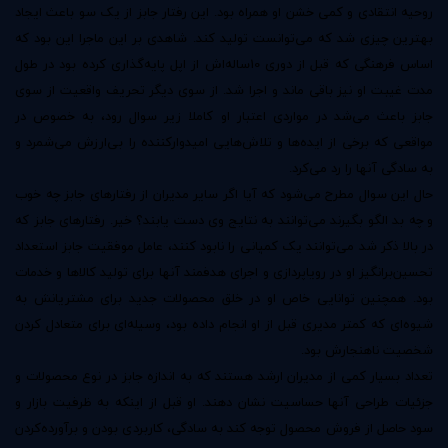
روحیه انتقادی و کمی خشن او همراه بود. این رفتار جابز از یک سو باعث ایجاد
بهترین چیزی شد که می‌توانست تولید کند. شاهدی بر این ماجرا این بود که
اساس فرهنگی که قبل از دوری 10ساله‌اش از اپل پایه‌گذاری کرده بود در طول
مدت غیبت او نیز باقی ماند و اجرا شد. از سوی دیگر تحریف واقعیت از سوی
جابز باعث می‌شد در مواردی اعتبار او کاملا زیر سوال رود، به خصوص در
مواقعی که برخی از ایده‌‌ها و تلاش‌هایی امیدوار‌کننده‌ را بی‌ارزش می‌شمرد و
به سادگی آنها را رد می‌کرد.
حال این سوال مطرح می‌شود که آیا اگر سایر مدیران از رفتارهای جابز چه خوب
و چه بد الگو بگیرند می‌توانند به نتایج وی دست یابند؟ خیر. رفتارهای جابز که
در بالا ذکر شد می‌توانند یک کمپانی را نابود کنند، عامل موفقیت جابز استعداد
تحسین‌برانگیز او در رویا‌پردازی و اجرای هدفمند آنها برای تولید کالاها و خدمات
بود. همچنین توانایی خاص او در خلق محصولات جدید برای مشتریانش به
شیوه‌ای که کمتر مدیری قبل از او انجام داده بود، وسیله‌ای برای متعادل کردن
شخصیت ناهنجارش بود.
تعداد بسیار کمی از مدیران ارشد هستند که به اندازه جابز در نوع محصولات و
جزئیات طراحی آنها حساسیت نشان دهند. او قبل از اینکه به ظرفیت بازار و
سود حاصل از فروش محصول توجه کند به سادگی، کاربردی بودن و برآورده‌کردن