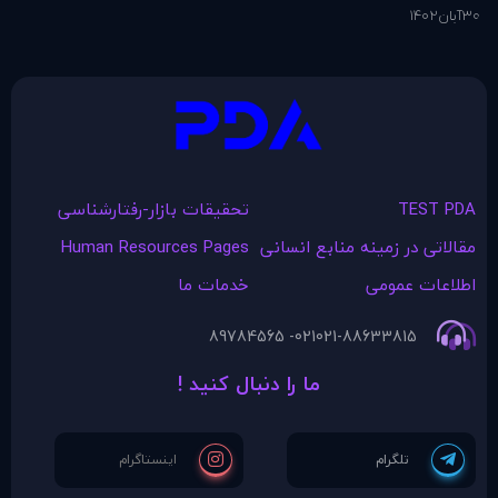
30
آبان
1402
1
آذ
TEST PDA
تحقیقات بازار-رفتارشناسی
مقالاتی در زمينه منابع انسانی
Human Resources Pages
اطلاعات عمومی
خدمات ما
021- 89784565
021-88633815
ما را دنبال کنید !