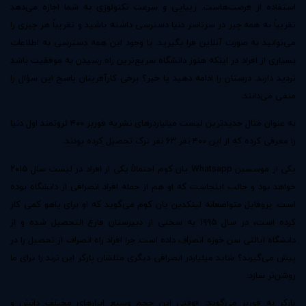
استفاده از فرصت‌هاست. زیبایی و سرعت تکنولوژی به شما اجازه می‌دهد
تقریباً به همه چیز در سرتاسر دنیا دسترسی داشته باشید و تقریباً هر چیزی را
می‌توانید به صورت آنلاین فرا بگیرید. با وجود این همه دسترسی به اطلاعات
بسیاری از افراد در اینکه هنوز دانشگاه سریع‌ترین راه رسیدن به موفقیت باشد
تردید دارند. درستان را ادامه دهید یا خیر؟ برخی کارآفرینان پاسخ این سؤال را
منفی می‌دانند.
به عنوان مثال جدیدترین لیست میلیاردرهای نشریه فوربز ۴۰۰ ثروتمند اول دنیا
را معرفی کرده که از این ۴۰۰ نفر ۶۳ نفر ترک تحصیل کرده بودند.
یکی از موسسین Whatsapp یان کوم احتمالاً یکی از افراد در لیست سال ۲۰۱۵
خواهد بود و جالب اینجاست که او هم از جمله افراد انصرافی از دانشگاه بوده
است. پروفایل متواضعانه لینکدین یان کوم می‌گوید که او برای یاهو کمی کار
کرده است، در سال ۱۹۹۵ به سختی از دبیرستان فارغ التحصیل شده و از
دانشگاه ایالتی سن خوزه انصراف داده است. چرا افراد راه انصراف از تحصیل را در
پیش می‌گیرند؟ شاید میلیاردر انصرافی دیگری مثلشان پارکر این ترند را برای ما
روشن‌تر سازد:
پارکر به فوربز می‌گوید: «وقتی این حجم وسیع ابزارهای مختلف دانش و