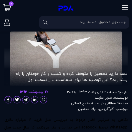
0
صفحه اصلی
مقالات
قصد دارید تحصیل را متوقف کرده و کسب و کار خودتان را
قصد دارید تحصیل را متوقف کرده و کسب و کار خودتان را راه
بیندازید؟ این توصیه ها برای شماست… _قسمت اول
تاریخ:
20 اردیبهشت 1393
شنبه 20 اردیبهشت 1393 - 20:28
نویسنده:
مدير سايت
صفحه:
مقالاتی در زمينه منابع انسانی
برچسب:
كارآفريني
،
ترك تحصيل
نگاهی به سرتیتر اخبار مربوط به بیزینس مثل خرید ۱۹ میلیارد دلاری
WhatsApp توسط Facebook می‌اندازید و فکر می‌کنید که سال جدید سال