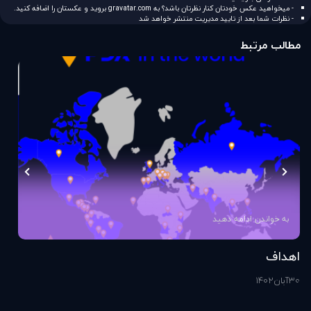
- میخواهید عکس خودتان کنار نظرتان باشد؟ به
gravatar.com
بروید و عکستان را اضافه کنید.
- نظرات شما بعد از تایید مدیریت منتشر خواهد شد
مطالب مرتبط
به خواندن ادامه دهید
اهداف
اس
30
آبان
1402
1
آذ