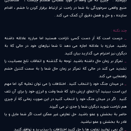
بپرسید : ” چیزی کة من واقعا در مورد عصبانی هستم چیست ؟ ” شناسایی
منبع واقعی سرخوردگی بة شما در راحت تر ارتباط برقرار کردن با خشم ، اقدام
سازنده ، و حل و فصل دقیق آن کمک می کند .
چند نکته :
_
درست است کة اَز دست کسی ناراحت هستید اما مبارزه عادلانه داشته
باشید. مبارزه با عادلانه اجازه می دهد تا شما نیازهای خود در حالی کة بة
دیگران نیز احترام می گذارید بیان کنید.
_
تمرکز بر زمان حال داشته باشید. توجه بة گذشته و اتفاقات تلخ عصبانیت را
تشدید می کند در حالی کة تمرکز بر زمان حال شما را بة سمت کنترل خشم
راهنمایی می کند.
_
در میدان جنگ خود را انتخاب کنید . اختلافات را می توان تخلیه کرد اما مهم
این است ببینید آیا اتفاق ارزش دارد کة شما وقت و انرژی خود را برای آن تلف
کنید . اگر در میدان جنگ خود را انتخاب کنید در این صورت زمانی کة اَز چیزی
هم ناراحت شوید دیگران شما را جدی تر می گیرند.
حاضر بة بخشش و عفو باشید. حل تعارض غیر ممکن است اگر شما مایل و یا
قادر بة بخشش و عفو نباشید.
_
اگر نمی توانید تفاوت ها را حل کنید اختلافات را بپذیرید و توافق کنید.