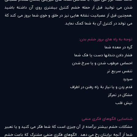
شدن می توانید قبل اَز حمله خشم کنترل بیشتری روی آن داشته باشید
.همچنین قبل اَز عصبانیت نشانه هایی نیز در خلق و خوی شما بروز می کند کة
می تواند در کنترل آن بة شما کمک نماید.
توجه به راه های بروز خشم بدن:
گره در معده شما
فشار دادن دندانها دست یا فک شما
احساس مرطوب شدن و یا سرخ شدن
تنفس سریع تر
سردرد
قدم زدن و یا نیاز بة راه رفتن در اطراف
مشکل در تمرکز
تپش قلب
شناسایی الگوهای فکری منفی
مشکلات خشم بیشتر برآمده از آن چیزی است کة شما فکر می کنید و یا تعبیر
شما اَز آنچه برایتان رخ می دهد . الگوهای فکری منفی مشترک کة باعث خشم