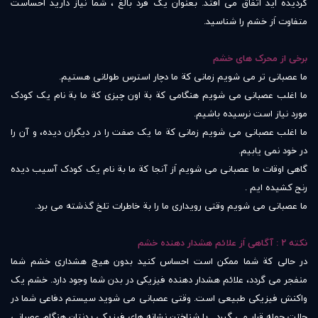
گردیده اید اتفاق می افتد. بعنوان یک فرد بالغ ، شما نیاز دارید احساست
متفاوت اَز خشم را شناسید.
برخی از محرک های خشم
ما عصبانی تر می شویم زمانی کة ما دچار استرس طولانی هستیم.
ما اغلب عصبانی می شویم هنگامی کة بة اون چیزی کة ما بة نام یک کودک
مورد نیاز است نرسیده باشیم.
ما اغلب عصبانی می شویم زمانی کة ما یک صفت را در دیگران دیده، و آن را
در خود نمی یابیم.
گاهی اوقات ما عصبانی می شویم اَز آنجا کة ما بة نام یک کودک آسیب دیده
رنج کشیده ایم .
ما عصبانی می شویم وقتی رویداری ما را بة خاطرات تلخ گذشته می برد.
نکته ۲ : آگاهی اَز علائم هشدار دهنده خشم
در حالی کة شما ممکن است احساس کنید بدون هیچ هشداری خشم شما
منفجر می گردد، علائم هشدار دهنده فیزیکی در بدن شما وجود دارد. خشم یک
واکنش فیزیکی طبیعی است. وقتی عصبانی می شوید سیستم دفاعی شما در
حالت حمله قرار می گیرد . با شناختن نشانه های فیزیکی بدنتان هنگام عصبانی