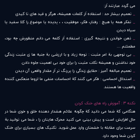
می گردد عبارتند اَز:
_
تعمیم بیشاز حد : استفاده اَز کلمات همیشه، هرگز و قید های تا کیدی
_
تفکر همه یا هیچ : رفتار، فکر، موفقیت ، ، پدیده یا موضوع را کلا سفید یا
سیاه دیدن.
_
ذهن خواندن و نتیجه گیری : استفاده اَز کلمه می دانم منظورش چه بود،
مطمئنم …
_
بی توجهی بة امر مثبت : توجه زیاد و با ارزشی بة جنبه ها ی مثبت زندگی
خود نداشتن و همیشه نکات مثبت را برای خود بی اهمیت جلوه دادن.
_
تعمیم مبالغه آمیز : حقایق زندگی را پررنگ تر اَز مقدار واقعی آن دیدن
_
استدلال احساسی : فکر می کنند کة احساسات منفی ما لزوما منعکس کننده
واقعیت ها هستند.
نکته ۳ : آموزش راه های خنک کردن
هنگامی کة شما می دانید کة چگونه علائم هشدار دهنده خلق و خوی شما در
حال افزایش است و پیش بینی می کنید محرک هایتان را ، شما می توانید بة
سرعت برای مقابله با خشمتان وارد عمل شوید. تکنیک های بسیاری برای خنک
کردن شما وجود دارد.