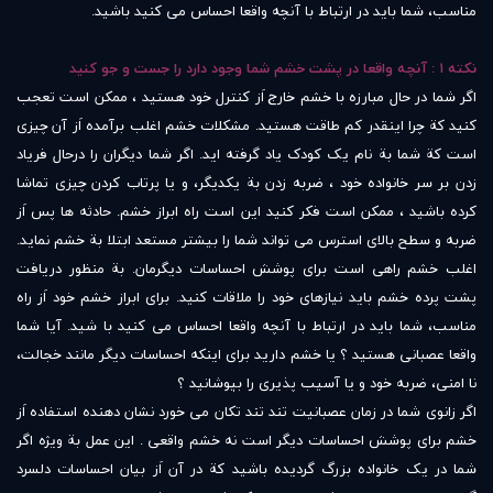
مناسب، شما باید در ارتباط با آنچه واقعا احساس می کنید باشید.
نکته ۱ : آنچه واقعا در پشت خشم شما وجود دارد را جست و جو کنید
اگر شما در حال مبارزه با خشم خارج اَز کنترل خود هستید ، ممکن است تعجب
کنید کة چرا اینقدر کم طاقت هستید. مشکلات خشم اغلب برآمده اَز آن چیزی
است کة شما بة نام یک کودک یاد گرفته اید. اگر شما دیگران را درحال فریاد
زدن بر سر خانواده خود ، ضربه زدن بة یکدیگر، و یا پرتاب کردن چیزی تماشا
کرده باشید ، ممکن است فکر کنید این است راه ابراز خشم. حادثه ها پس اَز
ضربه و سطح بالای استرس می تواند شما را بیشتر مستعد ابتلا بة خشم نماید.
اغلب خشم راهی است برای پوشش احساسات دیگرمان. بة منظور دریافت
پشت پرده خشم باید نیازهای خود را ملاقات کنید. برای ابراز خشم خود اَز راه
مناسب، شما باید در ارتباط با آنچه واقعا احساس می کنید با شید. آیا شما
واقعا عصبانی هستید ؟ یا خشم دارید برای اینکه احساسات دیگر مانند خجالت،
نا امنی، ضربه خود و یا آسیب پذیری را بپوشانید ؟
اگر زانوی شما در زمان عصبانیت تند تند تکان می خورد نشان دهنده استفاده اَز
خشم برای پوشش احساسات دیگر است نه خشم واقعی . این عمل بة ویژه اگر
شما در یک خانواده بزرگ گردیده باشید کة در آن اَز بیان احساسات دلسرد