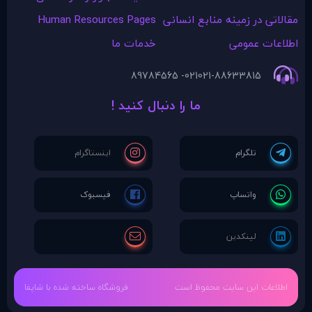
مقالاتی در زمينه منابع انسانی
Human Resources Pages
اطلاعات عمومی
خدمات ما
021- 89784565
021-88633815
ما را دنبال کنید !
اطلاعات این سایت محفوظ است
فروشگاه ساخته شده با شاپفا