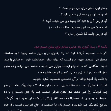
چقدر این اتفاق برای من مهم است ؟
آیا واقعا ارزش عصبانی شدن دارد ؟
آیا ارزش آ ن را دارد کة بقیه روز من خراب گردد ؟
آیا پاسخ من بة این وضعیت مناسب است ؟
آیا ارزش وقت گذاشتن را دارد ؟
نکته ۴ : پیدا کردن راه هایی سالم برای بیان خشم خود
اگر شما تصمیم گرفته اید کة راه بةتری برای بروز خشم وجود دارد مطمئنا
موفق می شوید. مهم این است کة برای بیان احساسات خود راه سالم را پیدا
کنید. هنگامی کة با احترام ارتباط برقرار می کنید ، خشم می تواند یک منبع
فوق العاده ای اَز انرژی و برای تغییر الهام بخش باشد .
با دقت بة آنچه واقعا اَز آن عصبانی هستید اشاره نمایید
آیا تا بة حال اَز بحث احمقانه چیزی بدست آورده اید؟ دعوا بزرگ اغلب بر سر
چیز کوچک رخ می دهد، قرار دادن ظرفی سمت چپ بة جای راست و یا ده
دقیقه دیررسیدن. اما معمولا یک مسئله بزرگتر در پشت آن وجود دارد. اگر شما
سریع تحریک می شوید و خشم تان بة سرعت در حال افزایش است ، اَز خود