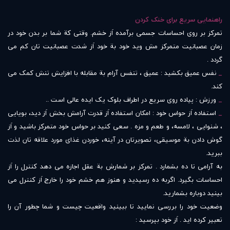
راهنمایی سریع برای خنک کردن
تمرکز بر روی احساسات جسمی برآمده اَز خشم. وقتی کة شما بر بدن خود در
زمان عصبانیت متمرکز مش وید خود بة خود اَز شدت عصبانیت تان کم می
گردد .
_
نفس عمیق بکشید : عمیق ، تنفس آرام بة مقابله با افزایش تنش کمک می
کند.
_
ورزش : پیاده روی سریع در اطراف بلوک یک ایده عالی است ..
_
استفاده اَز حواس خود : امکان استفاده اَز قدرت آرامش بخش اَز دید، بویایی
، شنوایی ، لامسه، و طعم و مزه . سعی کنید بر حواس خود متمرکز باشید و اَز
گوش دادن بة موسیقی، تصویرتان در آینه، خوردن غذای مورد علاقه تان لذت
ببرید.
به آرامی تا ده بشمارد . تمرکز بر شمارش بة عقل اجازه می دهد کنترل را اَز
احساسات بگیرد. اگربه ده رسیدید و هنوز هم خشم خود را خارج اَز کنترل می
بینید دوباره بشمارید.
وضعیت خود را بررسی نمایید تا ببینید واقعیت چیست و شما چطور آن را
تعبیر کرده اید . اَز خود بپرسید :