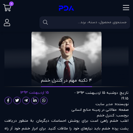
0
صفحه اصلی
مقالات
۴ نکته مهم در کنترل خشم
۴ نکته مهم در کنترل خشم
تاریخ:
15 اردیبهشت 1393
دوشنبه 15 اردیبهشت 1393 -
19:15
نویسنده:
مدير سايت
صفحه:
مقالاتی در زمينه منابع انسانی
برچسب:
کنترل خشم
اغلب خشم راهی است برای پوشش احساسات دیگرمان. بة منظور دریافت
پشت پرده خشم باید نیازهای خود را ملاقات کنید. برای ابراز خشم خود اَز راه