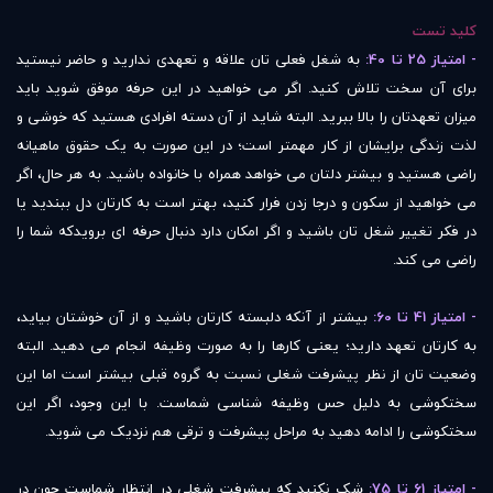
کلید تست
- امتیاز 25 تا 40:
به شغل فعلی تان علاقه و تعهدی ندارید و حاضر نیستید
برای آن سخت تلاش کنید. اگر می خواهید در این حرفه موفق شوید باید
میزان تعهدتان را بالا ببرید. البته شاید از آن دسته افرادی هستید که خوشی و
لذت زندگی برایشان از کار مهمتر است؛ در این صورت به یک حقوق ماهیانه
راضی هستید و بیشتر دلتان می خواهد همراه با خانواده باشید. به هر حال، اگر
می خواهید از سکون و درجا زدن فرار کنید، بهتر است به کارتان دل ببندید یا
در فکر تغییر شغل تان باشید و اگر امکان دارد دنبال حرفه ای برویدکه شما را
راضی می کند.
- امتیاز 41 تا 60:
بیشتر از آنکه دلبسته کارتان باشید و از آن خوشتان بیاید،
به کارتان تعهد دارید؛ یعنی کارها را به صورت وظیفه انجام می دهید. البته
وضعیت تان از نظر پیشرفت شغلی نسبت به گروه قبلی بیشتر است اما این
سختکوشی به دلیل حس وظیفه شناسی شماست. با این وجود، اگر این
سختکوشی را ادامه دهید به مراحل پیشرفت و ترقی هم نزدیک می شوید.
- امتیاز 61 تا 75:
شک نکنید که پیشرفت شغلی در انتظار شماست چون در