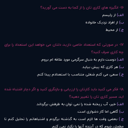
16- انگیزه های کاری تان را از کجا به دست می آورید؟
الف)
از رئیسم
ب)
از افراد نزدیک خانواده
ج )
از محیط
17- در صورتی که استعداد خاصی دارید، دلتان می خواهد این استعداد را برای
چه کاری صرف کنید؟
الف)
دوست دارم به دنبال سرگرمی مورد علاقه ام بروم.
ب)
هر کاری که پیش بیاید.
ج )
سعی می کنم شغلی متناسب با استعدادم پیدا کنم.
18- فکر می کنید باید کارتان را ارزیابی و بازنگری کنید و اگر دچار اشتباه شده
اید، مسیر کاری تان را تغییر دهید؟
الف)
خیر، آب ریخته شده را نمی توان به ظرفش برگرداند.
ب)
گاهی اما کار دشواری است.
ج )
بعضی وقت ها لازم است به گذشته برگردم و اشتباهاتم را تحلیل کنم تا
مطمئن شوم که در آینده آنها را تکرار نمی کنم.