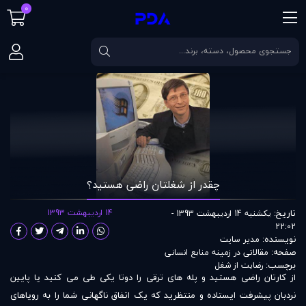
0
صفحه اصلی
مقالات
چقدر از شغلتان راضی هستيد؟
چقدر از شغلتان راضی هستيد؟
تاریخ:
14 اردیبهشت 1393
یکشنبه 14 اردیبهشت 1393 -
22:02
نویسنده:
مدير سايت
صفحه:
مقالاتی در زمينه منابع انسانی
برچسب:
رضایت از شغل
از کارتان راضی هستید و پله های ترقی را دوتا یکی طی می کنید یا پایین
نردبان پیشرفت ایستاده و منتظرید که یک اتفاق ناگهانی شما را به رویاهای