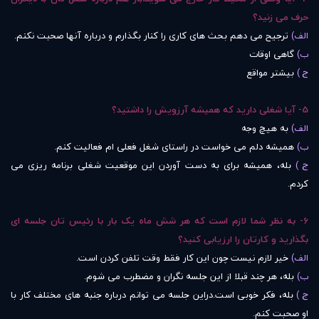
حرف می زنید؟
الف)
ترجیح می دهم بحث های کاری را کنار بگذارم و درباره آنها صحبت نکنم.
ب)
گاهی اوقات
ج )
بیشتر مواقع
5- آیا شغلی دارید که همیشه آرزویش را داشتید؟
الف)
به هیچ وجه
ب)
همیشه دلم می خواست در راستای شغل فعلی ام فعالیت کنم.
ج )
بله، همیشه برای به دست آوردن این موقعیت شغلی برنامه ریزی می
کردم.
6- به نظر شما لازم است که هر شش ماه یک بار با رئیس تان جلسه ای
بگذارید و کارتان را ارزیابی کنید؟
الف)
خیر لازم نیست چون این کار فقط وقت تلفن کردن است.
ب)
بله، هر چند قبلا از این جلسه نگران و مضطرب می شوم.
ج )
بله، فکر خوبی است.دراین جلسه می توانم درباره جنبه های مختلف کار با
او صحبت کنم.