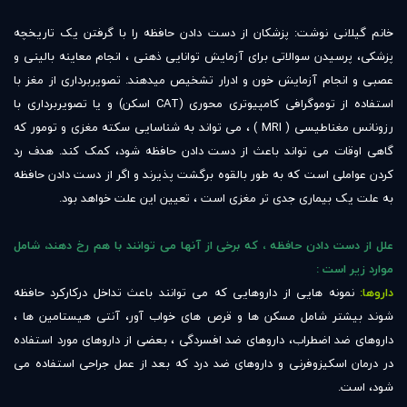
خانم گیلانی نوشت: پزشکان از دست دادن حافظه را با گرفتن یک تاریخچه
پزشکی، پرسیدن سوالاتی برای آزمایش توانایی ذهنی ، انجام معاینه بالینی و
عصبی و انجام آزمایش خون و ادرار تشخیص میدهند. تصویربرداری از مغز با
استفاده از توموگرافی کامپیوتری محوری (CAT اسکن) و یا تصویربرداری با
رزونانس مغناطیسی ( MRI ) ، می تواند به شناسایی سکته مغزی و تومور که
گاهی اوقات می تواند باعث از دست دادن حافظه شود، کمک کند. هدف رد
کردن عواملی است که به طور بالقوه برگشت پذیرند و اگر از دست دادن حافظه
به علت یک بیماری جدی تر مغزی است ، تعیین این علت خواهد بود.
علل از دست دادن حافظه ، که برخی از آنها می توانند با هم رخ دهند، شامل
موارد زیر است :
داروها:
نمونه هایی از داروهایی که می توانند باعث تداخل درکارکرد حافظه
شوند بیشتر شامل مسکن ها و قرص های خواب آور، آنتی هیستامین ها ،
داروهای ضد اضطراب، داروهای ضد افسردگی ، بعضی از داروهای مورد استفاده
در درمان اسکیزوفرنی و داروهای ضد درد که بعد از عمل جراحی استفاده می
شود، است.