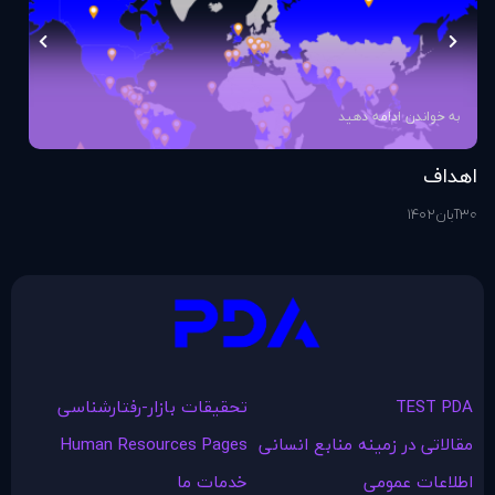
به خواندن ادامه دهید
اهداف
اس
30
آبان
1402
1
آذ
TEST PDA
تحقیقات بازار-رفتارشناسی
مقالاتی در زمينه منابع انسانی
Human Resources Pages
اطلاعات عمومی
خدمات ما