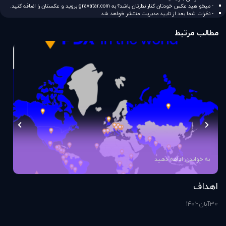
- میخواهید عکس خودتان کنار نظرتان باشد؟ به
gravatar.com
بروید و عکستان را اضافه کنید.
- نظرات شما بعد از تایید مدیریت منتشر خواهد شد
مطالب مرتبط
به خواندن ادامه دهید
اهداف
اس
30
آبان
1402
1
آذ