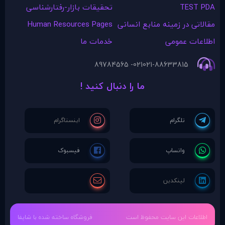
TEST PDA
تحقیقات بازار-رفتارشناسی
مقالاتی در زمينه منابع انسانی
Human Resources Pages
اطلاعات عمومی
خدمات ما
021- 89784565
021-88633815
ما را دنبال کنید !
اطلاعات این سایت محفوظ است
فروشگاه ساخته شده با شاپفا