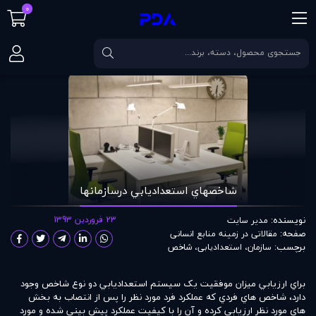
0
صفحه اصلی
مقالات
شاخصهاي استعداديابي درسازمانها
شاخصهاي استعداديابي درسازمانها
نویسنده:
23 فروردین 1393
مدير سايت
صفحه:
مقالاتی در زمينه منابع انسانی
برچسب:
سازمان
،
استعدادیابی
،
شاخص
براي ارزيابي ميزان موفقيت يک سيستم استعداديابي دو نوع شاخص وجود
دارد، شاخص هاي فردي که عملکرد فرد مورد نظر را پس از انتصاب به بخش
هاي مورد نظر ارزيابي کرده و آن را با کيفيت عملکرد پيش بيني شده و مورد