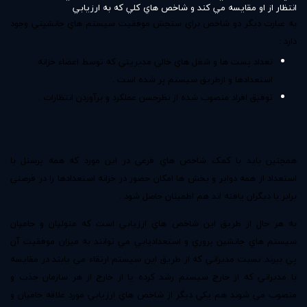
انتظار از او مقايسه مي کند و شاخص هاي کلي که به ارزيابي
به عبارت ديگر دو شاخص براي سنجش موفقيت سيستم هاي جانشيني وجود
دارد :
تعداد پست ها و شغل هاي خالي مديريتي که توسط اعضاء خزانه
استعدادها و ازطريق سيستم پر شده است .
توفيق افراد منصوب شده از نظرحسن عملکرد و برآوردن انتظارات .
همچنين بايد با کمک شاخص هاي فرعي در اين مورد که همه پرسنل با
استعداد از همه دواير و بخش ها امکان حضور در خزانه استعدادها را در فرصتي
برابر با ديگران يافته اند هم اطمينان حاصل شود .
به هر حال از طريق اين شاخص هاي ارزيابي است که متوليان و حاميان
سيستم هاي جانشين پروري و استعداديابي مي توانند به ميزان موفقيت آن
پي ببرند. نسبت مديراني که از طريق اين سيستم ارتقاء مي يابند در مقايسه
با مديراني که از خارج سيستم رشد کرده يا از خارج از هر سازمان جذب و
منصوب مي شوند هم يکي ديگر از شاخص هاي ارزيابي مورد علاقه حاميان و