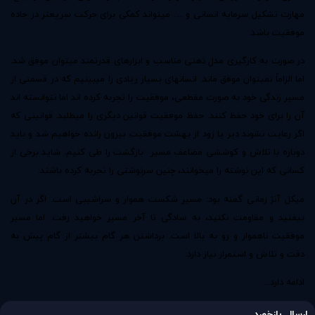
مهارت تشکیل سرمایه انسانی و … میتواند کمکی برای حرکت سریعتر در جاده
موفقیت باشد.
در صورت به کارگیری مدل ذهنی مناسب و ابزارهای قدرتمند میتوان موفق شد.
اما الزاماً نمیتوان موفق ماند. انسانهای بسیار زیادی را میبینیم که در قسمتی از
مسیر زندگی خود به صورت مقطعی، موفقیت را تجربه کرده اند اما نتوانسته اند
آن را برای خود حفظ کنند. حفظ موفقیت قوانین دیگری را میطلبد. قوانینی که
اگر رعایت نشوند دیر یا زود از بهشت موفقیت بیرون رانده خواهیم شد و باید
دوباره با تلاش و کوششی مضاعف مسیر بازگشت را طی کنیم. شاید برخی از
کسانی که این نوشته را میخوانند، چنین سرنوشتی را تجربه کرده باشند.
میکل آنژ زمانی گفته بود: مسیر شکست هموار و سراشیبی است. اگر در آن
بیفتید و مقاومت نکنید، به سادگی تا آخر مسیر خواهید رفت. اما مسیر
موفقیت ناهموار و رو به بالا است. برداشتن هر گام بیشتر از گام پیش به
دقت و تلاش و استمرار نیاز دارد.
ادامه دارد...
ارسال بازخورد