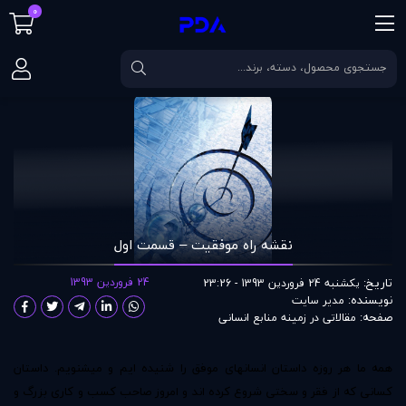
0
صفحه اصلی
مقالات
نقشه راه موفقيت – قسمت اول
نقشه راه موفقيت – قسمت اول
تاریخ:
24 فروردین 1393
یکشنبه 24 فروردین 1393 - 23:26
نویسنده:
مدير سايت
صفحه:
مقالاتی در زمينه منابع انسانی
همه ما هر روزه داستان انسانهای موفق را شنیده ایم و میشنویم. داستان
کسانی که از فقر و سختی شروع کرده اند و امروز صاحب کسب و کاری بزرگ و