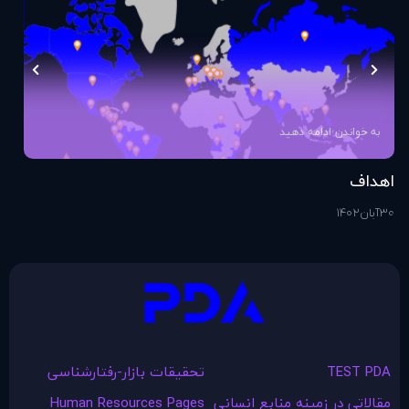
به خواندن ادامه دهید
اهداف
اس
30
آبان
1402
1
آذ
TEST PDA
تحقیقات بازار-رفتارشناسی
مقالاتی در زمينه منابع انسانی
Human Resources Pages