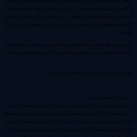
كيلمان طرح 5 مرحله‌اي و لوين سه مرحله اي ارايه داده است‌، گروهي پيوستار
و گروهي ماتريس‌هاي متعددي را براي طي نمودن مراحل تحول شمرده‌اند‌،
گروهي بر روش‌هاي تلفيقي و تهاجمي ‌تاكيد‌، گروهي ديگر روش‌هاي ميانجي
گرايانه و محافظه كارانه را توصيه و گروهي نيز روش‌هاي تركيبي را ارايه
كرده‌اند.
براساس اين نظريه‌ها در ادامه مختصري از اصول كلي حاكم بر فرايند تحول‌،
متناسب با جامعه ايران و سازمان مربوط، جهت آگاهي همكاران ارايه مي‌گردد.
فرايند تغيير و تحول در سه مرحله صورت مي‌پذيرد :
1. فاز اوليه (مرحله شناخت ) :
اين مرحله مهمترين مرحله فرايند تغيير و تحول را تشكيل مي‌دهد كه در صورت
تحقق صحيح و كامل آن احتمال موفقيت در اجراي تغيير به ميزان قابل ملاحظه
اي افزايش مي‌يابد.در اين مرحله مديريت عالي سازمان به همراه مشاوران
مراحل تغيير و همچنين گزينه مورد تغيير را مورد بررسي مطالعاتي قرار داده و