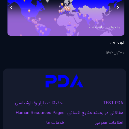
به خواندن ادامه دهید
اهداف
اس
30
آبان
1402
1
آذ
TEST PDA
تحقیقات بازار-رفتارشناسی
مقالاتی در زمينه منابع انسانی
Human Resources Pages
اطلاعات عمومی
خدمات ما