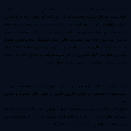
بنابراين تلاش‌هايي كه در جهت حذف مديريت عالي سازمان صورت گرفته،
كوته بينانه به نظر مي‌رسد چه رسد به ذكر اين نكته كه تحول در تمام يا بخشي
از يك سازمان را بتوان بدون اميد به مشاركت مديريت عالي سازمان به انجام
رساند. ذكر اين نكته ضروري است كه حتي در صورت موافقت مديريت مياني
سازمان نيز‌، بدون عزم جدي مديريت عالي امكان هيچگونه تحول موثري مقدور
نيست.مديريت عالي سازمان كه توان رهبري اثربخشي داشته باشد خود
بهترين عامل هر گونه تغييري در هر سيستمي‌است‌، بدون آنكه نياز باشد
نيرويي بيروني فشاري را در جهت تغيير اعمال نمايد.
نقش مديريت عالي به‌عنوان تنها بخش بدون بديل در اداره سازمان‌ها و
سيستم‌ها به‌خصوص در مراحل آغازين تغيير و تحول حائز اهميت و حياتي
است
دليل اصلي شكست بيشتر برنامه‌هاي تحول سازماني‌، عدم رفتار حمايت گرايانه
مديريت عالي سازمان از آن و يا تعهد اندك نسبت به آن و يا در‌گير شدن در
ساير وظايف سازماني و كوتاهي نسبت به آن است.