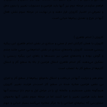
فراهم سازند.در مرحله دوم نيز آنها بايد فرامين و دستورات تغيير را بدون دخل
و تصرفي در اختيار كاروران قرار دهند و در نهايت در مرحله سوم نقش فعال
آنها در جرح و تعديل پيام‌ها حياتي است.
كاروران ( اندام ظاهري )
كاروران يا همان كاركنان اعم از صفي و ستادي در نقش اندام ظاهري اين پيكره
زيستي هستند. كاروران واحدهاي ستادي در نقش اندام‌هايي حسي مانند چشم
و گوش بوده و واحدهاي صفي نيز دست‌ها و پاهاي اين پيكره زيستي را
تشكيل مي‌دهند. كار اندام ظاهري انتقال فرامين از بالا به سطح كار و انتقال
آلارم‌ها از سطح كار به اعصاب است.
تمام هنر و درايت آنها در دريافت و انتقال به‌موقع پيام‌ها از سطح كار و اجراي
بي نقص فرامين صادره شده در سطح كار است.در فرايند تغيير كاروران
هيچگونه نقش مستقيم و عالمانه اي را در مراحل اول و دوم دارا نيستند.آنها
فقط بايد فرامين تغيير را اجرا كنند، اما در مرحله سوم نقش آنها به‌عنوان
مشاوريني كه پيام‌هاي اصلاحي را به مركز مخابره مي‌كنند بسيار حياتي و مهم