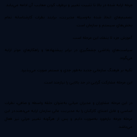
چرخه ارايه شده در بالا تا تثبيت تغيير و برطرف كردن معايب آن ادامه مي‌يابد.
تصميم‌هاي اتخاذ شده به‌وسيله مديريت‌، برايند نظرات كارشناسانه تمام
بخش‌هاي سيستم و سازمان است.
آموزش جزء لا ينفك اين مرحله است.
سياست‌هاي پاداشي چشمگيري در برابر پيشنهادها و راهكارهاي موثر ارايه
مي‌گردد.
تكيه بر فرهنگ سازماني جديد به‌طور جدي و مستمر صورت مي‌پذيرد.
اين مرحله مشاركت گرايي در حد بالايي را نيازمند است.
در اين مرحله مشاوران و مديران مياني به‌عنوان حلقه واسطه و صافي‌، نظرات
اساسي و قابل اعتناي كاركنان را به مديريت عالي سازمان ارايه مي‌دهند.در اين
مرحله چرخه بازخورد به‌صورت دايم و پس از هرگونه تغيير جزئي نيز فعال
مي‌باشد.