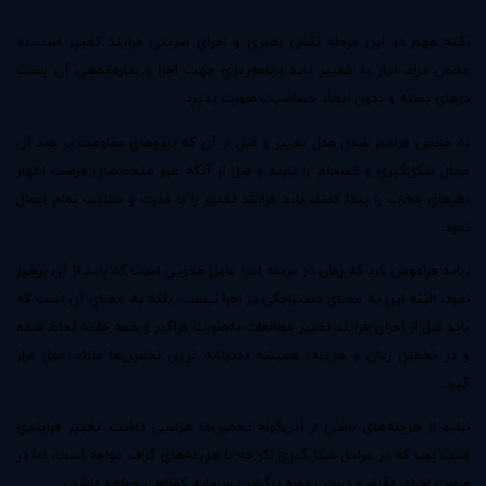
نكته مهم در اين مرحله نقش رهبري و اجراي ضربتي فرايند تغيير است.به
محض درك نياز به تغيير بايد برنامه‌ريزي جهت اجرا و سازماندهي آن پشت
درهاي بسته و بدون ايجاد حساسيت صورت پذيرد.
به محض فراهم شدن مدل تغيير و قبل از آن كه نيروهاي مقاومت بر ضد آن
مجال شكل‌گيري و انسجام را يابند و قبل از آنكه غير متخصصان فرصت اظهار
نظر‌هاي مخرب را پيدا كنند‌، بايد فرايند تغيير را با قدرت و صلابت تمام اعمال
نمود.
نبايد فراموش كرد كه زمان در مرحله اجرا عامل مخربي است كه بايد از آن پرهيز
نمود‌، البته اين به معناي دستپاچگي در اجرا نيست‌، بلكه به معناي آن است كه
بايد قبل از اجراي فرايند تغيير مطالعات به‌صورت فراگير و همه جانبه لحاظ شده
و در تخمين زمان و هزينه‌، هميشه بدبينانه ترين تخمين‌ها ملاك عمل قرار
گيرد.
نبايد از هزينه‌هاي ناشي از اين‌گونه تخمين‌ها هراسي داشت. تغيير فرايندي
است پويا كه در مراحل شكل‌گيري اگر چه با هزينه‌هاي گزاف مواجه است‌، اما در
صورت اجراي دقيق و درست دوره برگشت سرمايه كوتاهي خواهد داشت.