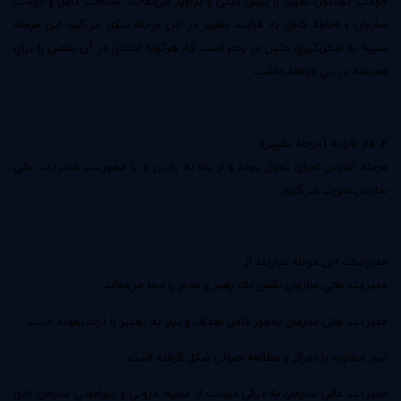
جوانب گوناگون تغيير را پيش بيني و برآورد مي‌نمايند. شناخت كامل و درست
سازمان و احاطه كامل به فرايند تغيير در اين مرحله شكل مي‌گيرد.اين مرحله
شبيه به شكل‌گيري جنين در رحم است كه هرگونه اختلال در آن نقصي را براي
هميشه در پي خواهد داشت.
2. فاز ثانويه (مرحله تغيير):
مرحله آغازين اجراي تحول بوده و از بالا به پايين و با محوريت مديريت عالي
سازمان صورت مي‌گيرد.
مفروضات اين مرحله عبارتند از :
مديريت عالي سازمان نقش يك رهبر و مدير را ايفا مي‌نمايد.
مديريت عالي سازمان به‌طور كامل اهداف و نياز به تغيير را درك نموده است.
تيم مشاوره با تمركز و مطالعه اصولي شكل گرفته است.
مديريت عالي سازمان به دركي درست از محيط دروني و پيراموني سازمان نايل