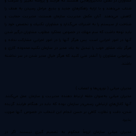
مشاوران در نقش كاتاليزورهايي هستند كه فرايند و پروسه تغيير را سرعت و
شتاب مي‌دهند و با ارايه راهكارهاي جديد و بديع مراحل رسيدن به هدف را
كاهش مي‌دهند. آنان مكمل مديريت سازمان هستند‌، مديريت حمايت و
شناخت از سيستم را به اشتراك مي‌گذارد و مشاوران تكنيك و تخصص خود را
بايد توجه داشت كه سم مهلك در خصوص عملكرد مطلوب مشاوران درگير شدن
آنها در امور اجرايي است. پس هرگز آنها را در امور اجرايي مشاركت نداده و
هرگز يك مشاور خوب را تبديل به يك مدير در سازمان نكنيد.محدوده كاري و
پيراموني مشاوران را آنقدر غني كنيد كه هرگز خيال مدير شدن در سر نداشته
باشند.
مديران مياني ( نورون‌ها و اعصاب )
مديران مياني به‌عنوان حلقه ارتباط دهنده مديريت و سازمان عمل مي‌كنند.
آنها كانال‌هاي ارتباطي رسمي‌در سازمان بوده كه بايد در هنگام فرايند گزيده
شدن‌، دقت و نظارت كافي بر حسن انجام اين انتخاب در خصوص آنها صورت
پذيرد.
مديران مياني سازمان لزوماً محكوم به تصميم گيري نيستند‌. اگر در