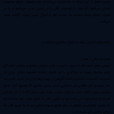
نتايج حاصل از اين چرخه يا به تثبيت مي‌انجامد ويا به‌صورت خروج ضايعات
نمايان مي‌شود كه خود‌، يا تغييرات كلي را در تغيير سبب مي‌شود و يا در
صورت تدارك اوليه ضعيف به تجديد نظر و ابطال تغيير صورت گرفته منجر
مي‌گردد.
پارامترهاي انساني موثر در تحول سازماني عبارتند از :
مديريت عالي ( مغز ) :
تحولي موثر است كه از سوي مديريت عالي سازمان مطرح و حمايت گردد.اگر
تمام شرايط بهينه و حداكثري را در اختيار داشته باشيم‌، اندكي تزلزل در
مديريت كافيست تا نتايج زحمات گروهي از بهترين‌ها را بي اثر يابيد. مديريت
مغز تصميم گير و‌هادي هر سازماني است‌. بدون مديري كه رهبري كند‌، هيچ
سازماني توان ادامه حيات را ندارد. درست مانند بدن انسان كه با از كار افتادن
هريك از اندام خود حتي قلب نيز به طُرقي‌، قادر به ادامه حيات خود هست‌، اما
به محض كوچكترين اختلال در مغز هيچ شيوه ابداعي نيز تا به امروز قادر به
ايفاي وظايف آن نشده است.