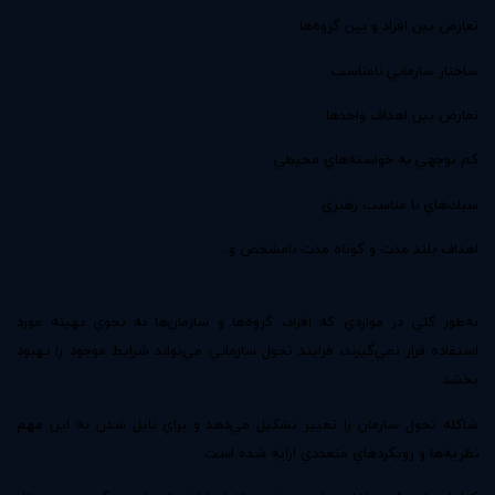
تعارض بين افراد و بين گروه‌ها
ساختار سازماني نامناسب
تعارض بين اهداف واحدها
كم توجهي به خواسته‌هاي محيطي
سبك‌هاي نا مناسب رهبري
اهداف بلند مدت و كوتاه مدت نامشخص و...
به‌طور كلي در مواردي كه افراد‌، گروه‌ها و سازمان‌ها به نحوي بهينه مورد
استفاده قرار نمي‌گيرند‌، فرايند تحول سازماني مي‌تواند شرايط موجود را بهبود
بخشد.
شاكله تحول سازمان را تغيير تشكيل مي‌دهد و براي نايل شدن به اين مهم
نظريه‌ها و رويكرد‌هاي متعددي ارايه شده است‌.