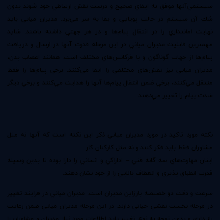
سيستمي‌آنها موفق به ايفاي صحيح و درست نقش ارتباطي خود شوند بدون
شك آن سيستم در حالت پويايي و بقا به سر مي‌برد. مديران مياني بايد
نهايت امانتداري را در انتقال پيام‌ها و در هر جهتي داشته باشند. شايد
مهمترين قابليت مديران مياني در اين مرحله قدرت آنها در ارسال و دريافت
پيام‌ها از جهات گوناگون و با فركانس‌هاي مختلف است. همانند اعصاب بدن‌،
مديران مياني نيز نقش‌هاي مختلفي را ايفا مي‌كنند. برخي پيام‌ها را فقط
منتقل مي‌كنند‌، برخي ضمن انتقال پيام‌ها آنها را هدايت مي‌كنند و برخي ديگر
شدت پيام را تغيير مي‌دهند.
نكته مورد تاكيد در مورد مديران مياني ذكر اين نكته است كه آنها نه مثل
مشاوران فقط بايد فكر كنند و نه مثل كاركنان كار.
اينان مهارت‌هاي سه گانه فني – اداراكي و انساني را دارا بوده تا بدين وسيله
قدرت انطباق پذيري و انعطاف بالايي را از خود نشان دهند.
سرعت‌ و دقت دو خصيصه بارزاين مديران است. مديران مياني در فرايند تغيير
در مرحله نخست نقشي حياتي دارند. در اين مرحله مديران مياني ضمن رعايت
راز داري و بدون توجه به نوع تغيير بايد اطلاعات مورد نياز مديران و مشاوران را