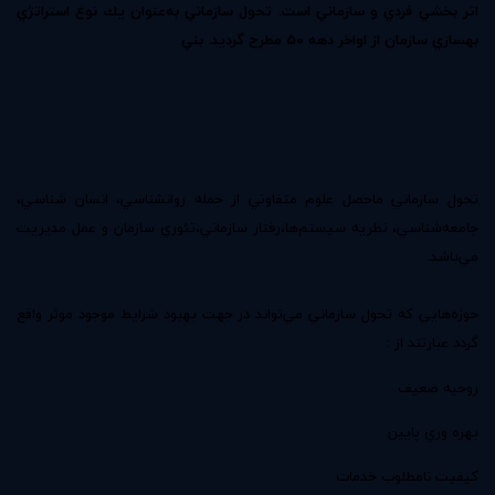
اثر بخشي فردي و سازماني‌ است. تحول سازماني به‌عنوان يك نوع استراتژي
بهسازي سازمان از اواخر دهه 50 مطرح گرديد. بني
تحول سازماني ماحصل علوم متفاوتي از جمله روانشناسي، انسان شناسي،
جامعه‌شناسي، نظريه سيستم‌ها،رفتار سازماني،تئوري سازمان و عمل مديريت
مي‌باشد.
حوزه‌هايي كه تحول سازماني مي‌تواند در جهت بهبود شرايط موجود موثر واقع
گردد عبارتند از :
روحيه ضعيف
بهره وري پايين
كيفيت نامطلوب خدمات