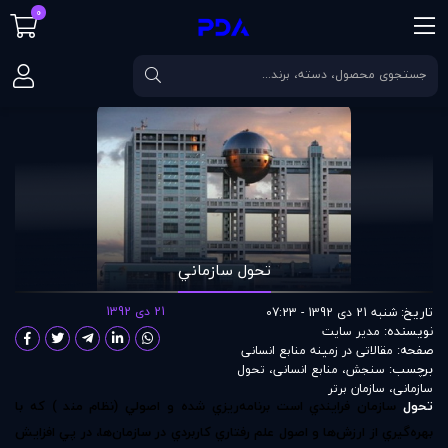
0
صفحه اصلی
مقالات
تحول سازماني
تحول سازماني
تاریخ:
21 دی 1392
شنبه 21 دی 1392 - 07:23
نویسنده:
مدير سايت
صفحه:
مقالاتی در زمينه منابع انسانی
برچسب:
سنجش
،
منابع انسانی
،
تحول
سازمانی
،
سازمان برتر
تحول
سازمان فرايندي‌ است برنامه‌ريزي شده و اصولي (نظام مند ) كه با
بهره‌گيري از ارزش‌ها و اصول علم رفتاري كاربردي در سازمان‌ها‌، در پي افزايش