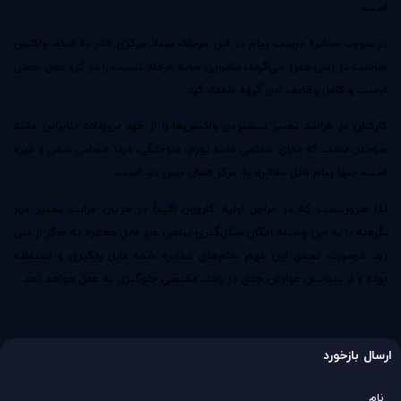
است.
در صورت مخابره درست پيام در اين مرحله‌، ستاد مركزي قادر به اتخاذ واكنش
مناسب در زمان مقرر مي‌گردد‌، بنابراين شايد مرحله تثبيت را در گرو عمل نمودن
درست و كامل وظايف اين گروه قلمداد كرد.
كاركنان در فرايند تغيير بيشترين واكنش‌ها را از خود بروزداده بنابراين مانند
سوختن دست كه داراي علائمي‌ مانند تورم‌، سوختگي‌، درد‌، حساس شدن و غيره
است، تنها پيام قابل مخابره به مركز همان حس درد است.
لذا ضروريست كه در مراحل اوليه كاروران اكيداً در جريان فرايند تغيير قرار
نگرفته تا به اين وسيله امكان شكل‌گيري پيامي‌ غير قابل مخابره به مركز از بين
رود. درصورت تحقق اين مهم پيام‌هاي مخابره شده قابل ردگيري و استفاده
بوده و از پيدايش عوارض جدي در وقت مقتضي جلوگيري به عمل خواهد آمد.
ارسال بازخورد
نام