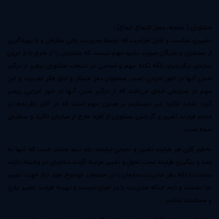
مشاوران ( مخچه‌، بصل النخاع -نخاع) :
تغييري مناسب و قابل اجراست كه توسط مديريت عالي سازمان و با بهره‌گيري
از مشاوران و خبرگان صورت پذيرد.مهم نيست كه مشاوران را از خارج يا از درون
سازمان برگزينيم‌، بلكه نكته مهم و اساسي در انتخاب مشاوران پرهيز از درگير
شدن آنها در امور اجرايي است. مشاوران مغز متفكر و اتاق فكر تغييرند و اين
مهم در شرايطي اتفاق مي‌افتد كه از درگير شدن آنها در امور اجرايي پرهيز
گردد. شايد تاكيد غير مستقيم بر همين مهم است كه در اكثر نظريه‌ها بر
انجام فرايند تغيير و گزينش مشاوران از افراد خارج از سازمان تاكيد و سفارش
شده است
به‌طور كلي هر فرايند تغيير و تحولي نيازمند يك تيم مشاور است كه تنها به
رصد و پيگيري فرايند تحت تحول و تغيير مرتبط گردند.مشاوران دو وظيفه دارند‌،
نخست اينكه نظر مديريت سازمان را در خصوص موضوع مورد نياز جهت تغيير
غنا بخشند و دوم اينكه مديريت را در اجراي درست و بهينه فرايند تغيير ياري
و مساعدت نمايند.