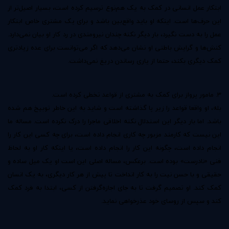
ابتکار عمل انسانی در کمک به یک هم‌نوع ترسیم کرده است، بسیار اصیل‌تر از
این حرف‌ها است. اینکه او باید واقع‌بین باشد و برای یک مشتری خاص ابتکار
عمل را به دست نگیرد، بار دیگر نکته چندان نیرومندی در رد کار او بیان نمی‌دارد.
کنش‌ها و گرایش باطنی او نشان می‌دهد که اگر می‌توانست برای عده‌ زیادتری
کمک دیگری بکند، حتما از یاری رساندن دریغ نمی‌داشت.
3. مامور پرواز برای کمک به مشتری از قواعد تخطی کرده است.
بله، او واقعا قواعد را زیر پا گذاشته است و شاید به این خاطر توبیخ هم شده
باشد. اما بار دیگر این استدلال نکته‌ اخلاقی ماجرا را درک نکرده است. مساله‌ ما
این نیست که کارمند مزبور چه کاری انجام داده است، برای چه کسی این کار را
انجام داده است، چگونه این کار را انجام داده است، یا اینکه كار او به لحاظ
فنی «نادرست» بوده است. برعکس، مساله‌ اصلی این است او یک میل ساده و
حقیقی و با حسن نیت را به کار انداخت تا پیش از هر کار دیگری، به یک انسان
کمک کند. او تصمیم گرفت تا به جای اجازه‌گرفتن از کسی، ابتدا به فرد کمک
کند و سپس از روسای خود عذرخواهی نماید.