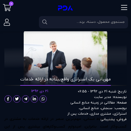
0
صفحه اصلی
مقالات
مهربانی يک استراتژی واقع‌بينانه در ارائه‌ خدمات
مهربانی يک استراتژی واقع‌بينانه در ارائه‌ خدمات
تاریخ:
21 دی 1392
شنبه 21 دی 1392 - 06:55
نویسنده:
مدير سايت
صفحه:
مقالاتی در زمينه منابع انسانی
برچسب:
سنجش
،
منابع انسانی
،
استراتژی
،
مشتری مداری
،
خدمات پس از
به باور من، ارتباط انسانی، مهم‌ترین عنصر در ارائه‌ خدمات به مشتری در
فروش
،
پشتیبانی
کسب‌وکار است. بنابراین، امیدوارم کسب‌وکارهای بیشتری پس از این