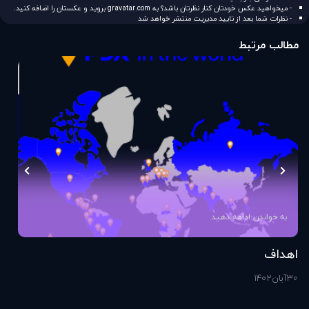
- میخواهید عکس خودتان کنار نظرتان باشد؟ به
gravatar.com
بروید و عکستان را اضافه کنید.
- نظرات شما بعد از تایید مدیریت منتشر خواهد شد
مطالب مرتبط
به خواندن ادامه دهید
اهداف
اس
30
آبان
1402
1
آذ