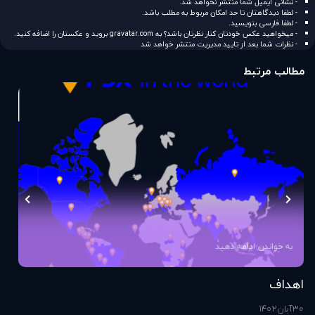
- نشانی ایمیل شما منتشر نخواهد شد.
- لطفا دیدگاهتان تا حد امکان مربوط به مطلب باشد.
- لطفا فارسی بنویسید.
- میخواهید عکس خودتان کنار نظرتان باشد؟ به
gravatar.com
بروید و عکستان را اضافه کنید.
- نظرات شما بعد از تایید مدیریت منتشر خواهد شد
مطالب مرتبط
به خواندن ادامه دهید
اهداف
اس
30
آبان
1402
1
آذ