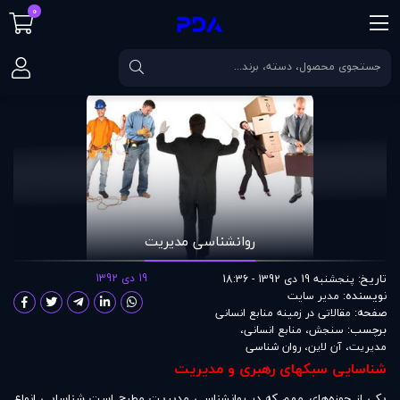
0
صفحه اصلی
مقالات
روانشناسی مديريت
روانشناسی مديريت
تاریخ:
19 دی 1392
پنجشنبه 19 دی 1392 - 18:36
نویسنده:
مدير سايت
صفحه:
مقالاتی در زمينه منابع انسانی
برچسب:
سنجش
،
منابع انسانی
،
مدیریت
،
آن لاین
،
روان شناسی
شناسایی سبکهای رهبری و مدیریت
یکی از حوزه‌های مهم که در روانشناسی مدیریت مطرح است شناسایی انواع