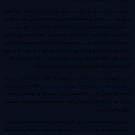
بـهـبود و نوآوری مستمر و فراگیر در واقع نوعی کند و کاو منظم برای یافتن
شیوه ها و پـاسـخ هـای نو به فشارها و تغییر و تحولات محیطی است چرا که در
محیطهای پیچیده و مـتحول امروزی دیگر واکنش های تکراری برای رویارویی با
این تغییرات کارآمد نبوده و دائمـاً بـاید در جستجوی راههای جدید برای واکنش
در برابر محیط برآمد. به عبارتی آن دسـتـه از سـازمـان هـا و سـیـسـتـم هـایـی
در مـحـیـط پـیـچـیـده و پرتحول می توانند به بقاء خود ادامه دهند که به طور
مستمر قادر باشند ایده ها و طرح هـای جـدیـدی را کـه لازمـه مـقـابـله بـا
فـشـارهـا و تـحـولات مـحـیـطی است ، ایجاد و منتشر نمایند.
آنـچـه امـروز بـیـشـتـر از گذشته بر سازمان ها آشکار گشته است ، ضرورت
پیش بینی راهـهـایـی اسـت بـه جـهـت رفـع نـیـازهـایـی کـه مـمـکـن اسـت در
آیـنـده بـه دنـبـال تـغـیـیرات احتمالی پدیدار شود، که هر سازمانی یا باید از
پیش ، خود را برای چنین تغییراتی آماده سازد یا اینکه خطر مواجهه با وضعیت
بحران واقعی را بپذیرد.
بـنـابـرایـن چـنـانـچـه خـلاقـیـت و نـوآوری بـه صـورت هـمـه جـانـبـه و کـامـل در
انـدیـشه و عمل مد نظر قرار گیرد می تواند موجبات رشد و شکوفایی استعدادها