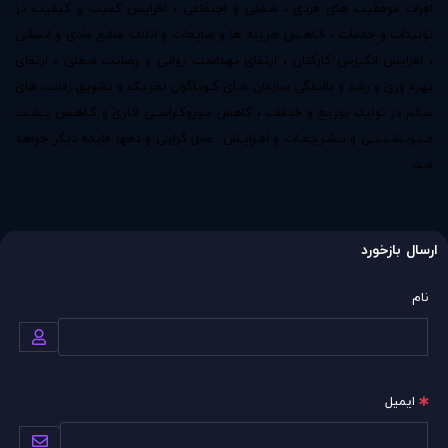
افراد، موفقیت های فردی ، شغلی و اجتماعی ، افزایش کمیت و کیفیت در
تولیدات و خدمات ، کـاهـش هزینه ها و ضایعات و اتلاف منابع مادی و انسانی
، افزایش انگیزش کارکنان ، ارتقای بهداشت روانی و رضایت شغلی ، ارتقای
بهره وری و رشد و بالندگی سازمان هـای گـونـاگون تحریک و تشویق رقابت های
سالم در تولید، توزیع و خدمات ، کاهش بـوروکـراسـی اداری و کـاهـش پـشـت
مـیـزنـشـیـنـی و تـشـریـفـات و افـزایـش ‍ عمل گرایی و دهها فایده دیگر خواهد
شد.
ارسال بازخورد
نام
ایمیل