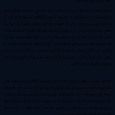
مورد بررسی قرار می گیرند.
سـازمـان هـا بـا مـحـیـط بـیـرونـی و داخـلی خـود بـه طـور مـسـتـمـر تعامل داشته
و تاءثیرپذیر و تاءثیرگذارند. و تغییرات متعدد، گوناگون و پیچیده ای کـه در
مـحـیـط بـیـرونـی وجـود دارد کـه سازمان ها نمی توانند نسبت به آنها بی
تفاوت بـاشـنـد. در صـورت بـی تـفاوتی و تداوم رفتارهای تکراری در محیط بسته
، این نوع سـازمـان هـا رو بـه نـابـودی بوده و قادر به حفظ وضع موجود نیستند.
لذا تداوم و بقاء سازمان ها و تحقق اهداف آنها می طلبد که نهضت خلاقیت و
نوآوری را در ارکان سازمان که هـمـانا کارکنان ، مدیران و ساختار سازمانی است
پیش بینی و فرآیند آن را ترسیم و به صورت مستمر و فراگیر مطرح سازند تا از
سقوط و نابودی در امان باشند.
انعطاف پذیری منطقی سازمان ها در قبال تغییرات گوناگون و پیشرفت های
تکنولوژی ، مـوجـب مـی شـود کـه سازمان به روز بوده و سیاست ها، روش ها،
برنامه ها و تصمیمات خـود را بـراسـاس ‍ واقـعـیـات تـنـظـیـم نـمـوده و در صورت
نیاز تغییرات لازم را ایجاد و اشـکـالات را مـرتـفـع و بـرنـامـه هـای پـیشرفت خود
را ترسیم نمایند. در چنین صورتی سازمان ، به بقاء و حیات خود می توانند ادامه
دهند و به اهداف مورد نظر دست یابند.