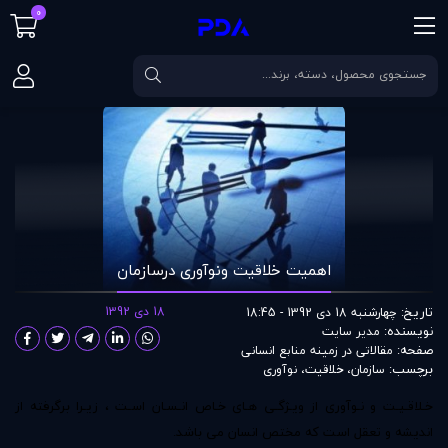
0
صفحه اصلی
مقالات
اهمیت خلاقيت ونوآوری درسازمان
اهمیت خلاقيت ونوآوری درسازمان
تاریخ:
18 دی 1392
چهارشنبه 18 دی 1392 - 18:45
نویسنده:
مدير سايت
صفحه:
مقالاتی در زمينه منابع انسانی
برچسب:
سازمان
،
خلاقیت
،
نوآوری
خـلاقـیـت و نـوآوری از ویـژگـی هـای خـاص انـسـان اسـت ، زیـرا برگرفته از
اندیشه و تعقل است که مختص انسان می باشد.