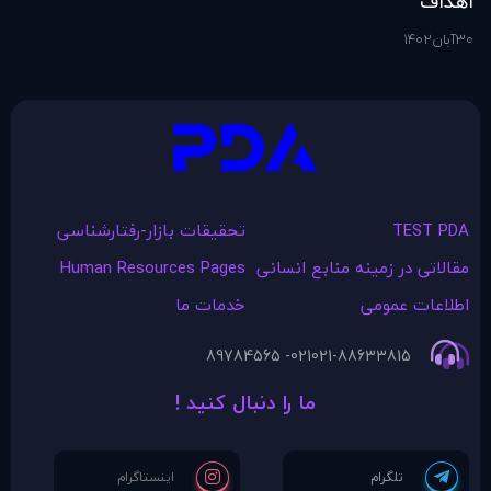
اهداف
اس
30
آبان
1402
1
آذ
TEST PDA
تحقیقات بازار-رفتارشناسی
مقالاتی در زمينه منابع انسانی
Human Resources Pages
اطلاعات عمومی
خدمات ما
021- 89784565
021-88633815
ما را دنبال کنید !