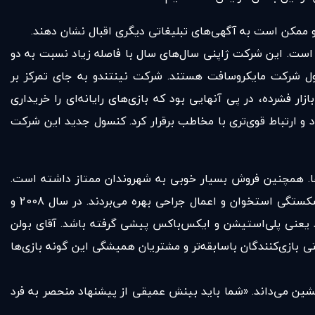
و ممکن است به آگهی‌های تبلیغاتی دیگری اقبال نشان دهند.
یی با مشتریان جدید است. این شرکت ژاپنی سال‌های سال با فاصله‌ زیاد نسبت به دو
 محصول شرکت سونی و «ایکس باکس» محصول شرکت مایکروسافت هستند. شرکت نینتندو به جای تمرکز بر
ال هستند_ و تلاش برای ارتقای خود در این بازار فشرده، در پی آنهایی بود که بازی‌های رایانه‌ای را خریداری
وشد. به این منظور، نینتندو کنسول بازی wii را پدید آورد که شهودی‌تر بود و ارتباط قوی‌تری با مخاطب برقرار کرد. کنسول جدید این شرکت
انم‌ها. همچنین فروش بسیار خوبی به شهروندان ممتاز داشته است.
آسایشگاه‌های سالمندان و مراکز مراقبت‌های پزشکی، از بازی‌های رایانه‌ای برای بهبود، رفتاردرمانی و بازیابی روحی بیماران پس از شکستگی استخوان و اعمال جراحی بهره می‌بردند. در سال 2008 و
هر دو رقیب خود یعنی پلی‌استیشن و ایکس‌باکس پیشی گرفته باشد. آقای بولن
تی بازی‌کنندگان باسابقه‌تر و مشتریان همیشگی این گونه بازی‌ها
شین می‌داند. «شما باید بینش عمیقی از پیشنهاد منحصر به فرد