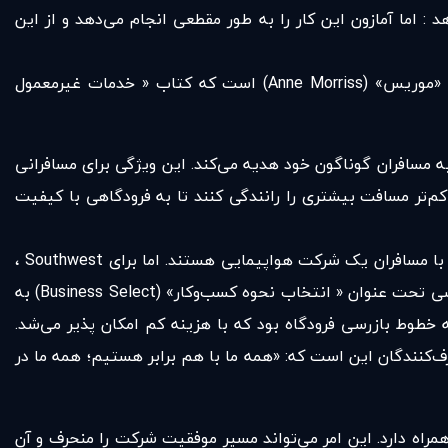
: اما آمازون این کار را به طور مقطعی انجام می‌دهد و از این
شرکت هواپیماییSouthwest Airlines، نمونه‌ای دیگر از شرکت‌هایی است که در کوران آزمون و خطا قرار گرفته است. این، گفته‌ «موریس» (Anne Morriss) است که کتاب « خدمات غیر‌معمول
فر را به مسافران گوناگون خود هدیه می‌کند. این ویژگی برای مسافرانی
کم‌تر مسافت بیشتری را رانندگی کنند تا به فرودگاهی با کیفیت
چند سال پیش، این شرکت شروع به زیر نظر گرفتن مشتریان تجاری خود کرد؛ که به طور معمول سود آور ترین بخش معاملات تجاری با مسافران یک شرکت هواپیمایی هستند. اما برای Southwest ،
به نظر می‌رسید که گروه خاصی از خدمات در مسیر مخالف آنچه شرکت می‌خواست؛ گام بر می‌داشت. در سال 2008 ،Southwest بخشی تحت عنوان « انتخاب نحوه‌ کسب‌وکار» (Business Select) به
 خطوط بازرسی فرودگاه بود که با هزینه‌ کم امکان پذیر می‌شد.
ه مصرف‌کنندگان این است که: «همه‌ ما با هم برابر هستیم؛ همه‌ ما در
راه دارد. این امر می‌تواند مسیر موفقیت شرکت را منحرف و آن