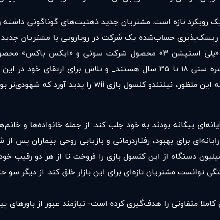
د یک رویکرد تازه است. مشتریان جدید ذهنیت‌های گوناگونی داشته 
ت نینتندو در سال 2006، نمونه‌ای دیگر از ریسک‌پذیری حساب‌شد‌ه‌ یک شرکت در رویارو
رقیب دیگرخود در جایگاه سوم جهانی قرار داشت. آن دو رقیب «پلی استیشن 3»
مشتریان عمده بازی‌های رایانه‌ای - که غالبا پسران جوان در گستره‌ سنی 18 تا 35 س
نمی‌کنند. در نتیجه با مخاطبان بالقوه‌ بسیار بیشتری روبه‌ر
 رایانه‌ای بیگانه بودند به خود جلب کند. از جمله خانواده‌ها و خ
بازار، نینتندو بیش از ده میلیون دستگاه از این کنسول بازی را فروخت تا از 
گی توانست مشتریان تازه‌ای برای این بازار خلق کند. از دیگر سو ح
املا متفاوتی را هدف‌گیری کرده است- نیازمند عبور از باورهای پی