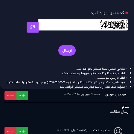
کد مقابل را وارد کنید
ارسال
- نشانی ایمیل شما منتشر نخواهد شد.
- لطفا دیدگاهتان تا حد امکان مربوط به مطلب باشد.
- لطفا فارسی بنویسید.
- میخواهید عکس خودتان کنار نظرتان باشد؟ به
gravatar.com
بروید و عکستان را اضافه کنید.
- نظرات شما بعد از تایید مدیریت منتشر خواهد شد
فریدون مرندی
جمعه 9 فروردین 1398 - 00:48
0
0
سلام
ارسال مقالات
مدير سايت
یکشنبه 4 آبان 1399 - 16:11
0
0