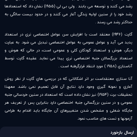
رشد مي كنند و توسعه مي يابند . ولي بي لي (1955) نشان داد كه استعدادها
رشد خود را از سنين اوليه زندگي آغاز مي كنند و در حدود بيست سالگي به
حداكثر رشد مي رسند .
گارت (1946) معتقد است با افزايش سن عوامل اختصاصي تري در استعداد
پديد مي آيد و عوامل عمومي به عوامل اختصاصي تبديل مي شود. به عبارت
ديگر، هوش و استعداد كودكان كلي و عمومي است، در حالي كه هوش و
استعداد بزرگسالان جنبه اختصاصي تري پيدا مي نمايد. عقيده گارت توسط
آناستازي (1958 ) مورد انتقاد قرارگرفته است .
آنا ستازي معتقداست بر اثر اشكالاتي كه در بررسي هاي گارت از نظر روش
آماري و نمونه گيري وجود دارد نتايج آن قابل تعميم نمي باشد. معهذا
تحقيقات برت (1954) نيز نشان داده است كه استعداد در سنين خردسالي جنبه
عمومي و در سنين بزرگسالي جنبه اختصاصي دارد بنابراین پس از تعریف هر
جایگاه شغلی و مشخص شدن متغییرهای آن جایگاه باید اقدام به طراحی
آزمونها و تست های مناسب نمود.
ارسال بازخورد