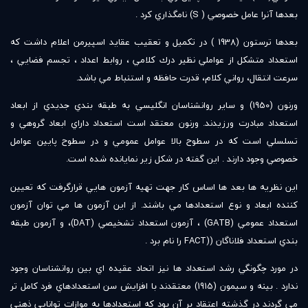
بعدها آنرا عامل خصوصي ( S) نامگذاري كرد .
بعدها ترستون (1938 ) در تكميل و تعقيب عقايد اسپيرمن اعلام داشت كه
استعداد متشكل از عواملي نظير درك كلامي ، روابط اعداد ، تجسم فضايي ،
سرعت انتقال، رواني كلام، قدرت حافظه و استنباط مي باشد.
ورنون (1950) و ساير روانشناسان انگليسي به طبقه بندي جديدي از ابعاد
استعداد مبادرت ورزيدند. ورنون معتقد است استعداد داراي ابعاد گروهي و
تسلسلي است كه در سطوح بالا عوامل عمومي و در سطوح پايين عوامل
خصوصي وجود دارند . اين گفته در شكل زير نمايانده شده است.
اين نظريه ها بعد ها اساس كار جهت تهيه آزمون هايي قرارگرفت كه تعيين
كننده ابعاد و نوع استعدادها مي باشند. از اين آزمون ها مي توان آزمون
استعداد عمومي (GATB) ، آزمون استعداد تشخيصي (DAT)، و آزمون طبقه
بندي استعداد فلاناگان ((FACT را نام برد .
در مورد چگونگي رشد استعداد ها نيز اتحاد عقيده اي بين روانشناسان وجود
ندارد . بينه و سيمون (1915) معتقدند با افزايش سن استعدادهاي فرد كامل تر
مي گردند در گذشته اعتقاد بر آن بود كه استعدادها به موازات توانايي ذهني