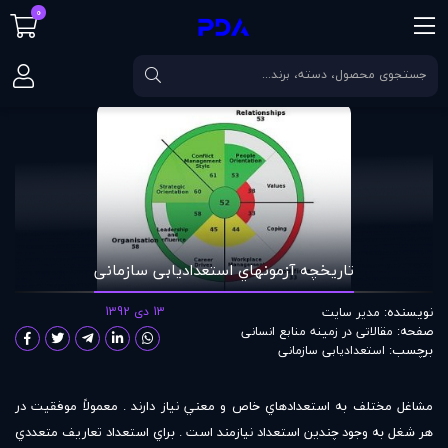
0
صفحه اصلی
مقالات
تاریخچه آزمونهاي استعدادیابی سازمانی
تاریخچه آزمونهاي استعدادیابی سازمانی
نویسنده:
13 دی 1392
مدير سايت
صفحه:
مقالاتی در زمينه منابع انسانی
برچسب:
استعدادیابی سازمانی
مشاغل مختلف به استعدادهاي خاص و معني نياز دارند . معمولاً موفقيت در
هر شغل به وجود چندين استعداد نيازمند است . براي استعداد تعاريف متعددي