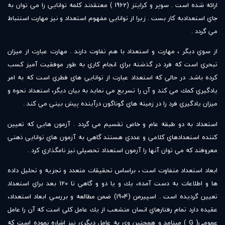
ارائه شده است . سوپر و كرايتز (1962 ) معتقدند كلمه توانايي را مي توان به
جاي استعدادبه كار بست . زيرا از توانايي مفهوم استعداد و نيز مهارت استنباط
مي گردد .
از سوي ديگر ، مهارت و استعداد با هم تفاوت دارند . مهارت عبارت از ميزان
تبحري است كه فرد در گذشته براي انجام كاري به طور موفقيت آميز كسب
كرده باشد. در حالي كه استعداد عبارت از توانايي هاي فطري است كه به امر
يادگيري كمك مي كند و آن را تسريع مي نمايد به بيان ديگر، استعداد نحوه و
ميزان يادگيري فرد را در زمينه هاي گوناگون درآينده پيش بيني مي كند .
استعداد به دو طبقه عام و خاص تقسيم مي گردد . آزمون هايي كه تعيين
كننده استعدادهاي كلامي و عددي هستند گاهي به آزمون هاي توانايي ذهني
معروفند كه مي توان آنها را آزمون استعداد تحصيلي نيز نامگذاري كرد .
ابعاد استعداد متفاوت است ، براساس تحقيقات متعدد و تجزيه و تحليل داده
ها و اطلاعات به دست آمده، يك و يا دو و گاهي تا 120 بعد براي استعداد
تعيين گرديده است . اسپيرمن (1904) ضمن مطالعه و بررسي ابعاد استعداد،
عقيده دارد تمام رفتارهاي انسان منشعب از يك عامل كلي است كه آن را عامل
عمومي( G ) مينامد و همچنين وي به عامل ديگري نيز اشاره نموده است كه