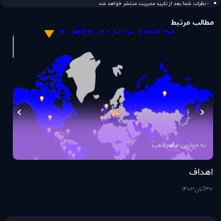
- نظرات شما بعد از تایید مدیریت منتشر خواهد شد
مطالب مرتبط
به خواندن ادامه دهید
اهداف
اس
30
آبان
1402
1
آذ