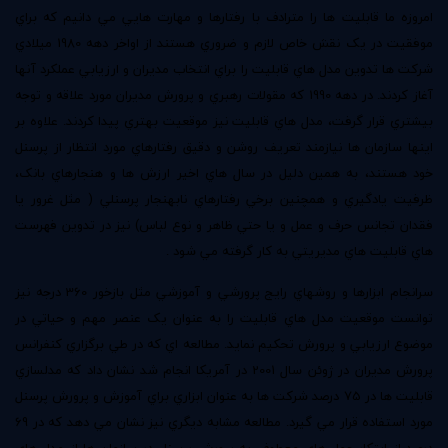
امروزه ما قابليت ها را مترادف با رفتارها و مهارت هايي مي دانيم که براي
موفقيت در يک نقش خاص لازم و ضروري هستند از اواخر دهه 1980 ميلادي
شرکت ها تدوين مدل هاي قابليت را براي انتخاب مديران و ارزيابي عملکرد آنها
آغاز کردند. در دهه 1990 که مقولات رهبري و پرورش مديران مورد علاقه و توجه
بيشتري قرار گرفت، مدل هاي قابليت نيز موقعيت بهتري پيدا کردند. علاوه بر
اينها سازمان ها نيازمند تعريف روشن و دقيق رفتارهاي مورد انتظار از پرسنل
خود هستند، به همين دليل در سال هاي اخير ارزش ها و هنجارهاي بانک،
ظرفيت يادگيري و همچنين برخي رفتارهاي نابهنجار پرسنلي ( مثل غرور يا
فقدان تجانس حرف و عمل و يا حتي ظاهر و نوع لباس) نيز در تدوين فهرست
هاي قابليت هاي مديريتي به کار گرفته مي شود .
سرانجام ابزارها و روشهاي رايج پرورشي و آموزشي مثل بازخور 360 درجه نيز
توانست موقعيت مدل هاي قابليت را به عنوان يک عنصر مهم و حياتي در
موضوع ارزيابي و پرورش تحکيم نمايد. مطالعه اي که در طي برگزاري کنفرانس
پرورش مديران در ژوئن سال 2001 در آمريکا انجام شد نشان داد که مدلسازي
قابليت ها در 75 درصد شرکت ها به عنوان ابزاري براي آموزش و پرورش پرسنل
مورد استفاده قرار مي گيرد. مطالعه مشابه ديگري نيز نشان مي دهد که در 69
درصد از ابتکار عمل هاي معطوف به پرورش پرسنل در سازمان ها از مدل هاي