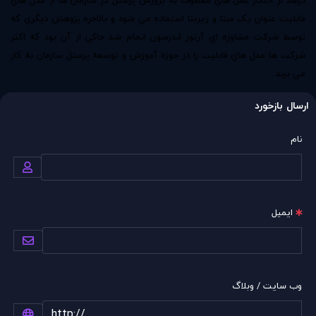
قابليت عنوان يک مبنا و زيربنا استفاده مي شود و بالاخره پژوهش ديگري که
توسط شرکت مشاوره اي آرتور اندرسون انجام شد حاکي از آن بود که اکثر
شرکت ها مدل هاي قابليت را در حوزه آموزش و توسعه پرسنل سازمان به کار
مي برند .
ارسال بازخورد
نام
ایمیل
وب سایت / وبلاگ