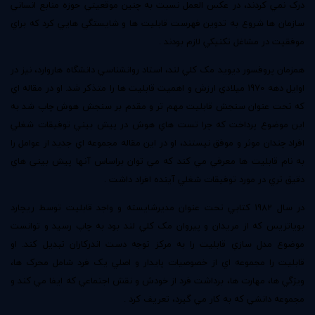
درک نمي کردند، در عکس العمل نسبت به چنين موقعيتي حوزه منابع انساني
سازمان ها شروع به تدوين فهرست قابليت ها و شايستگي هايي کرد که براي
موفقيت در مشاغل تکنيکي لازم بودند .
همزمان پروفسور ديويد مک کلي لند، استاد روانشناسي دانشگاه هاروارد، نيز در
اوايل دهه 1970 ميلادي ارزش و اهميت قابليت ها را متذکر شد. او در مقاله اي
که تحت عنوان سنجش قابليت مهم تر و مقدم بر سنجش هوش چاپ شد به
اين موضوع پرداخت که چرا تست هاي هوش در پيش بيني توفيقات شغلي
افراد چندان موثر و موفق نيستند، او در اين مقاله مجموعه اي جديد از عوامل را
به نام قابليت ها معرفي مي کند که مي توان براساس آنها پيش بيني هاي
دقيق تري در مورد توفيقات شغلي آينده افراد داشت .
در سال 1982 کتابي تحت عنوان مديرشايسته و واجد قابليت توسط ريچارد
بوياتزيس که از مريدان و پيروان مک کلي لند بود به چاپ رسيد و توانست
موضوع مدل سازي قابليت را به مرکز توجه دست اندرکاران تبديل کند. او
قابليت را مجموعه اي از خصوصيات پايدار و اصلي يک فرد شامل محرک ها،
ويژگي ها، مهارت ها، برداشت فرد از خودش و نقش اجتماعي که ايفا مي کند و
مجموعه دانشي که به کار مي گيرد، تعريف کرد .