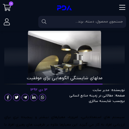
0
صفحه اصلی
مقالات
مدلهاي شايستگي الگوهايي براي موفقيت
مدلهاي شايستگي الگوهايي براي موفقيت
نویسنده:
13 دی 1392
مدير سايت
صفحه:
مقالاتی در زمينه منابع انسانی
برچسب:
شایسته سالاری
سيستم هاي استعداديابي، امروزه، معيارهاي بيشتر و پيچيده تري براي
ارزيابي افراد به کار مي گيرند. اين معيارها علاوه بر ظرفيت هاي رهبري افراد با