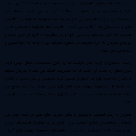
ارزش ها و هنجارهاي سازمان نيز مرتبط است و شامل ظرفيت يادگيري و رشد
افراد و همچنين نتايج حاصل از عملکرد آنها نيز مي شود. برنامه هاي
استعداديابي براي انجام ارزيابي هاي مربوط به مجموعه معيارها بر " قابليت
هاي و شايستگي ها " تاکيد مي کنند. . قابليت ها، معيارها و شاخص هايي
هستند که افراد مستعد براساس آنها و در مقايسه با آنها ارزيابي شده و
نيازهاي سازمان به افراد مستعد در سطوح مختلف نيز با توجه به آنها تعيين و
شناسايي مي شود .
ريشه ابتدايي و اوليه مدل قابليت ها به شرح مشخصات شغل برمي گردد.
شرح شغل راه ساده اي است که به مديريت کمک مي کند تا سازمان بتواند
کارمندان مناسب براي هر شغل را تعيين کند، همچنين پرسنل فعلي يا بالقوه
يک شغل را از مجموعه مهارت هاي لازم براي تصدي شغل مورد نظر مطلع مي
نمايد. شرح شغل همچنين اساس لازم را براي ارزيابي عملکرد پرسنل شکل مي
دهد .
همزمان با رشد اهميت کامپيوتر و ساير مهارت هاي فني در نيمه دوم قرن
گذشته، متخصصان منابع انساني براي اولين بار با موضوع استخدام افرادي
روبرو شدند که نه خودشان و نه مديران مافوقشان مجموعه مهارت هاي آنها را