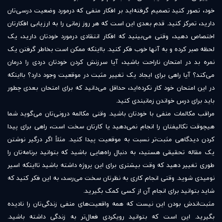
خود، تصور کنید تصمیم گرفته‌اید بر افکار منفی که درمورد وضعیت درسی‌تان
دارید، تمرکز کنید. قدم بعدی این است که هر روز زمانی را به ارزیابی افکارتان
اختصاص دهید، وقتی می‌بینید که افکار انتقادی درمورد خودتان دارید، یک
لحظه صبر کرده و به آنها خوب فکر کنید. بااینکه ممکن است بخاطر گرفتن یک
نمره بد در امتحان ناراحت باشید، آیا سرزنش کردن خودتان دردی را درمان
می‌کند؟ آیا راهی برای ایجاد یک تغییر مثبت در موقعیت وجود دارد؟ بااینکه
در این امتحان خود کار نکرده‌اید، حداقل می‌دانید که برای امتحان بعدی چطور
باید برای درس خواندن زمانبندی کنید.
مراقب مکالمات منفی‌ با خودتان باشید. وقتی مکالمه درونی‌تان می‌گوید شما
هیچوقت تکالیفتان را انجام نمی‌دهید یا کارتان سخت است، راهی برای پیدا
کردن دیدگاهی مثبت‌تر نسبت به موقعیت پیدا کنید. مثلاً اگر درگیر نوشتن
یک مقاله تحقیقی هستید، به دنبال راه‌هایی باشید که بتوانید برنامه‌تان را
طوری تغییر دهید که وقت بیشتری برای این پروژه داشته باشید تااینکه اسیر
نومیدی شوید. وقتی انجام کاری به نظرتان سخت می‌رسد، به این فکر کنید که
شاید بتوانید برای انجام آن از کسی کمک بگیرید.
مثبت‌اندش بودن این نیست که همه واقعیت‌های منفی زندگی‌تان را نادیده
بگیرید. این است که بتوانید رویکردی فعال‌تر به زندگی داشته باشید.