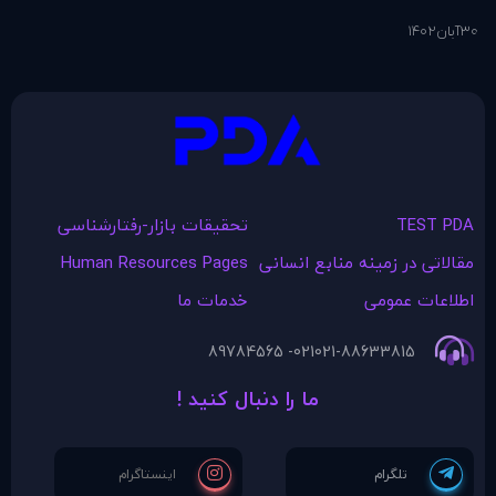
30
آبان
1402
1
آذ
TEST PDA
تحقیقات بازار-رفتارشناسی
مقالاتی در زمينه منابع انسانی
Human Resources Pages
اطلاعات عمومی
خدمات ما
021- 89784565
021-88633815
ما را دنبال کنید !