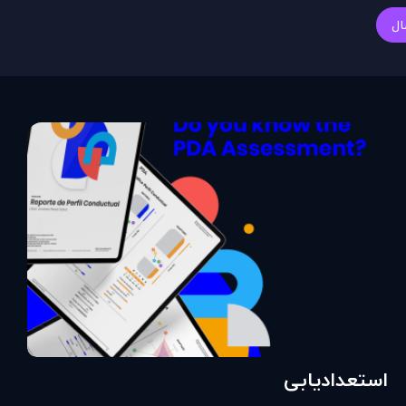
ال
استعدادیابی