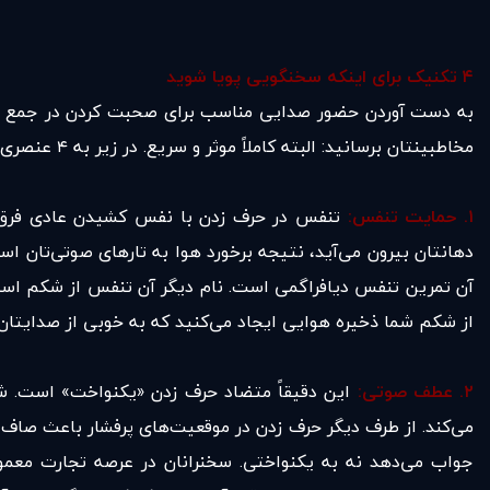
۴ تکنیک برای اینکه سخنگویی پویا شوید
به دست آوردن حضور صدایی مناسب برای صحبت کردن در جمع نه تن
مخاطبینتان برسانید: البته کاملاً موثر و سریع. در زیر به ۴ عنصری اشاره می‌کنیم که کمکتان می‌کند به سطح بالاتری از تاثیرگذاری صدا در کار دست یابید.
۱. حمایت تنفس:
تنفس در حرف زدن با نفس کشیدن عادی فرق دا
دهانتان بیرون می‌آید، نتیجه برخورد هوا به تارهای صوتی‌تا
آن تمرین تنفس دیافراگمی است. نام دیگر آن تنفس از شکم است و
از شکم شما ذخیره هوایی ایجاد می‌کنید که به خوبی از صدایتان
۲. عطف صوتی:
این دقیقاً متضاد حرف زدن «یکنواخت» است. شما
می‌کند. از طرف دیگر حرف زدن در موقعیت‌های پرفشار باعث صاف
جواب می‌دهد نه به یکنواختی. سخنرانان در عرصه تجارت معمول