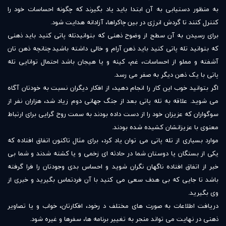
به منظور دستیابی به آن ابتدا باید یاد بگیرند که چگونه احساسات خود را
کنترل کنند تا گردش انرژی در بین چاکراها، آزادانه هدایت شود.
برای رسیدن به آن سطح از وضوح ذهنی که بتوانیدتله پاتی کنید باید ذهنی
که بتوانید تله پاتی کنید باید ذهن آرام و خالی داشته باشید چنانچه ذهن تان
آشفته و مملو از احساسات، غم، کینه و یا هیجان باشد احتمال توانایی تله
پاتی با یک ذهن دیگر به صفر می رسد.
اگر بتوانید خوب این کار را انجام دهید، از افکار دیگران نسبت به خودتان آگاه
می شوید. علاقه به تله پاتی بعد از جنگ جهانی دوم زیاد شد، هزاران نفر از
سوگواران که عزیزان خود را از دست داده بودند به سمت روح گرایی برای ارتباط
معنوی با عزیزانشان کشیده شده بودند.
موارد بسیاری از تله پاتی می توان یاد کرد، برای مثال تاکنون اتفاق افتاده که
یکی از بستگان یا دوستان شما در حادثه ای زخمی و یا کشته شدند و شما بی
خبر از اتفاق افتاده ناگهان نگران شوید و احساس بدی وجودتان را فرا گرفته
باشد تا جایی که بی هدف سعی می کنید با آن فردتماس بگیرید و خبری از
وی بگیرید.
دریافت اطلاعات به صورت های مختلف د رخود، افکارتان، خواب و یا تصاویر
ذهنی در نهایت می تواند منجر به تغییر برنامه ها، سفرها و غیره شود.