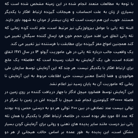
با توجه به مطالعات متعدد انجام شده در این زمینه مشخص شده است که
بسیاری از زنان به علت احساسات و هیجانات گیرنده ارتباط افکار با یکدیگر
هستند. خوب، این هم درست است که زنان بیشتر از مردان به شهود باور دارند.
البته تله پاتی با عوامل بیزولوژیکی نیز مرتبط است، علم ثابت کرده زمانی که
تله پاتی اتفاق می افتد میزان حجم خون فرد ارسال کننده سیگنال تغییر می
کند همچنین امواج مغز گیرنده برای مطابقت با فرستنده نیز تغییر می کند.
یک واقعیت جالب درباره تله پاتی در طی ماموریت آپولو 14 در سال 1971 اتفاق
افتاده است، طی یک آزمایش به اثبات رسیده است که «فاصله» یک مانع
برای ارتباط افکار با یکدیگر نیست. هر چند که این آزمایش توسط سازمان ملی
هوانوردی و فضا (ناسا) معتبر نیست. حتی اطلاعات مربوط به این آزمایش تا
زمانی که ماموریت آن به پایان رسید نیز اعلام نشد.
این آزمایش توسط فضانورد میچل ادگار با چهار دریافت کننده بر روی زمین در
فاصله 240000 کیلومتری انجام شد. میچل با گیرنده اش در زمین با تمرکز در
توالی بیست عدد تصادفی در بین 200 توالی هر دو به درستی حدس زده بودند
که عدد 51 مورد نظر بوده است. در خلاصه، ارتباط افکار با یکدیگر یا همان تله
پاتی نیز درست مانند سایر پدیده های ذهنی و روانی برای آزمایش کردن بسیار
مشکل است، این پدیده به طور عمده بر اساس حالات هیجانی از هر دو