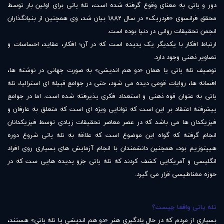
دور و پاتی به معنای وقوع گرفته شده است، تله پاتی برای اولین بار توسط
محقق فرانسوی «فردریک» در سال 1882 بیان شد، وی همچنین از بنیانگذاران
انجمن تحقیقات روانی در دنیا بوده است.
ارتباط افکار با یکدیگر یک پدیده است که در آن؛ افکار، عقاید، احساسات و
تصاویر ذهنی وجود دارد.
توصیف تله پاتی یا همان «دو هم اندیشی» به صورت جهانی در نوشته ها،
افسانه ها، روایات قومی دیده می شود، حتی در جوامع قبیله ای استرالیا، تله
پاتی به عنوان قوه ذهنی و استعداد فکری پذیرفته شده است. اما در جوامع
پیشرفته اعتقاد بر این است که توانایی ویژه ای است که متعلق به عارفان و
فیزیکدان ها می باشد که در عصر معاصر تحقیقات زیادی توسط فیزیکدانان
انجام گرفته که گواه این موضوع است که علاقه به تله پاتی شروع دوره
هیپتوزیم بود، همچنین دانشمندان با انجام آزمایش های بسیاری روی افراد
انگلیسی و آمریکایی کشف کردند که تله پاتی جزو پدیده هایی ست که در
حوزه مغناطیسی قرار می گیرد.
تله پاتی واقعا چیست؟
بسیاری از مردم که در حال یادگیری هنر «دو هم اندیشی یا تله پاتی» هستند،