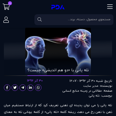
0
صفحه اصلی
مقالات
تله پاتی يا «دو هم انديشی» چيست؟
تله پاتی يا «دو هم انديشی» چيست؟
تاریخ:
30 آذر 1392
شنبه 30 آذر 1392 - 12:07
نویسنده:
مدير سايت
صفحه:
مقالاتی در زمينه منابع انسانی
برچسب:
تله پاتی
تله پاتی را می توان پدیده ای ذهنی تعریف کرد که از ارتباط مستقیم میان
ذهن با ذهن رخ می دهد، ریشه کلمه «تله پاتی» از کلمه یونانی تله به معنای