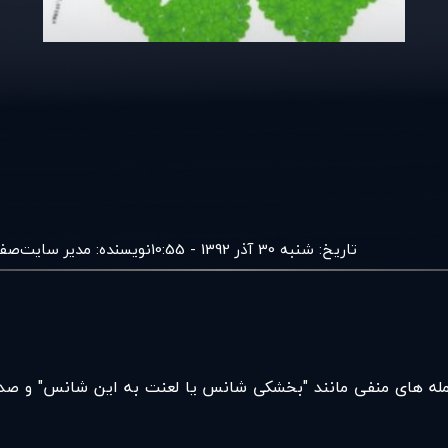
تاریخ:
شنبه 30 آذر 1392 - 10:55
نویسنده:
مدير سايت
صفح
جمله های منفی مانند "بخشکی شانس یا لعنت به این شانس" و صدها 