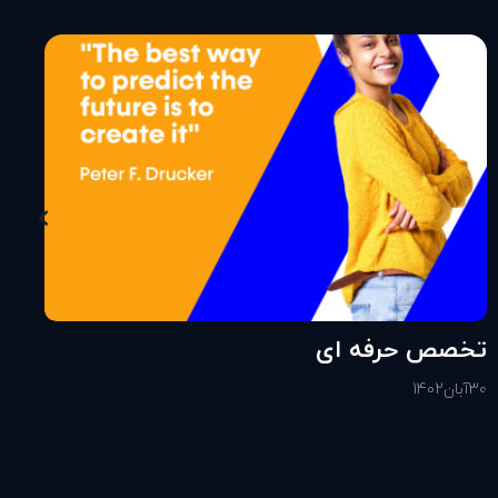
تخصص حرفه ای
30
آبان
1402