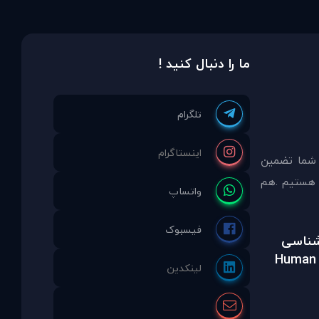
ما را دنبال کنید !
 شما تضمين
مشاوره انتخاب نموده ايد ما نماینده انحصاری PDAinternational در ایران هستیم .هم
رشناسی
Human 