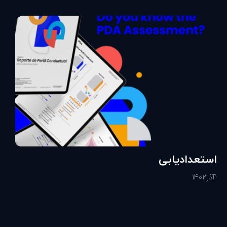
استعدادیابی
1
آذر
1402