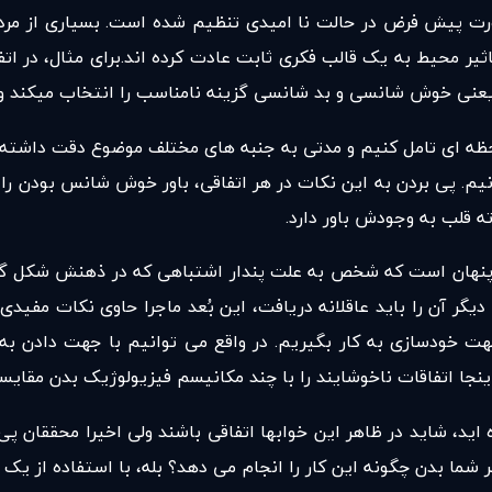
صورت پیش فرض در حالت نا امیدی تنظیم شده است. بسیاری از مردم
یر محیط به یک قالب فکری ثابت عادت کرده اند.برای مثال، در ات
نی خوش شانسی و بد شانسی گزینه نامناسب را انتخاب میکند و تک
 لحظه ای تامل کنیم و مدتی به جنبه های مختلف موضوع دقت داشته 
. پی بردن به این نکات در هر اتفاقی، باور خوش شانس بودن را د
 قلب به وجودش باور دارد.
پنهان است که شخص به علت پندار اشتباهی که در ذهنش شکل گرفته
یگر آن را باید عاقلانه دریافت، این بُعد ماجرا حاوی نکات مفید
ت خودسازی به کار بگیریم. در واقع می توانیم با جهت دادن به ا
اینجا اتفاقات ناخوشایند را با چند مکانیسم فیزیولوژیک بدن مقایسه
ید، شاید در ظاهر این خوابها اتفاقی باشند ولی اخیرا محققان پی 
 شما بدن چگونه این کار را انجام می دهد؟ بله، با استفاده از یک 