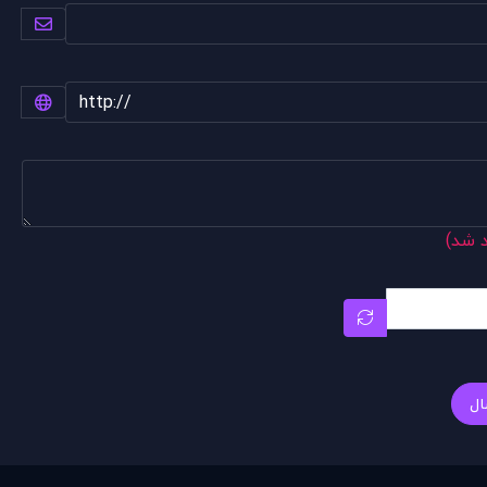
د شد)
ال