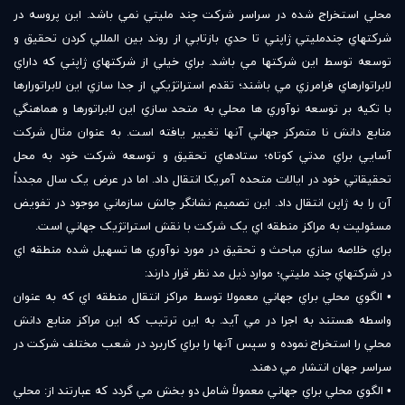
محلي استخراج شده در سراسر شرکت چند مليتي نمي باشد. اين پروسه در
شرکتهاي چندمليتي ژاپني تا حدي بازتابي از روند بين المللي کردن تحقيق و
توسعه توسط اين شرکتها مي باشد. براي خيلي از شرکتهاي ژاپني که داراي
لابراتوارهاي فرامرزي مي باشند؛ تقدم استراتژيکي از جدا سازي اين لابراتورارها
با تکيه بر توسعه نوآوري ها محلي به متحد سازي اين لابراتورها و هماهنگي
منابع دانش نا متمرکز جهاني آنها تغيير يافته است. به عنوان مثال شرکت
آسايي براي مدتي کوتاه؛ ستادهاي تحقيق و توسعه شرکت خود به محل
تحقيقاتي خود در ايالات متحده آمريکا انتقال داد. اما در عرض يک سال مجدداً
آن را به ژاپن انتقال داد. اين تصميم نشانگر چالش سازماني موجود در تفويض
مسئوليت به مراکز منطقه اي يک شرکت با نقش استراتژيک جهاني است.
براي خلاصه سازي مباحث و تحقيق در مورد نوآوري ها تسهيل شده منطقه اي
در شرکتهاي چند مليتي؛ موارد ذيل مد نظر قرار دارند:
• الگوي محلي براي جهاني معمولا توسط مراکز انتقال منطقه اي که به عنوان
واسطه هستند به اجرا در مي آيد. به اين ترتيب که اين مراکز منابع دانش
محلي را استخراج نموده و سپس آنها را براي کاربرد در شعب مختلف شرکت در
سراسر جهان انتشار مي دهند.
• الگوي محلي براي جهاني معمولاً شامل دو بخش مي گردد که عبارتند از: محلي