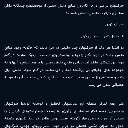
شرکتهاي فراملي در به کاربردن منابع دانش محلي از موقعيتهاي چندگانه داراي
سه نوع ظرفيت دانشي متمايز هستند.
1- درک کردن
2- انتقال دادن- عملياتي کردن.
در ابتدا هر يک از شرکتهاي چند مليتي در مي يابند که چگونه وجود منابع
دانش جديد در مورد تکنولوژيها و توانمنديهاي متناسب رادرک نمايند. در گام
دوم اين شرکتها مانند آهن ربايي منابع دانش محلي را با هم ادغام و آنها را به
مجموعه هاي جغرافيايي پراکنده انتقال مي دهند. در گام سوم؛ دانش براي
رشد و سوددهي از طريق مديريت و ترتيب بندي اشکال مختلف آن به مرحله
عملياتي شدن مي رسد.
علي رغم تمرکز منطقه اي فعاليتهاي تحقيق و توسعه توسط شرکتهاي
چندمليتي؛ چشم انداز منطقه اي نوآوري به وسعت چشم اندازهاي فرعي و يا
جهاني آن مورد بررسي قرار نگرفته است. برخي علايق در استراتژيهاي منطقه
محور به عنوان عکس العملي در برابر قوت استراتژيهاي جهاني شرکتهاي