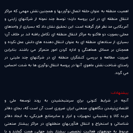
اهميت منطقه به عنوان حلقه اتصال نوآوريها و همچنين نقش مهمي که مراکز
انتقال منطقه اي در اين پروسه دارند؛ توسط چند نمونه از شرکتهاي ژاپني و
آمريکايي مد نظر قرار گرفته است. اين تحقيق نشان داد که بسياري از واحدهاي
محلي بصورت دو فاکتو به مراکز انتقال منطقه اي تکامل يافته اند. بر خلاف آن؛
بسياري از ستادهاي منطقه اي به عنوان انتقال دهنده هاي دانش عمل نکرده و
همچنان بر مسائل هماهنگي و اداره کردن امور متمرکز مي باشند. بنابراين
ضرورت مطالعه و بررسي کنشگران منطقه اي در شرکتهاي چند مليتي در
راستاي شناخت نقش ماهوي آنها در پروسه انتقال نوآوري ها به شدت احساس
مي گردد.
پيشنهادات:
آنچه در شرايط کنوني براي سرعت‏بخشيدن به روند توسعه ملي و
اقتصادي‌ترشدن بنگاه‏هاي صنعتي ايران ضروري است آن است که، بجاي دفاتر
خريد کالا و پشتيباني تجهيزات و ابزار و سايرمنابع فيزيکي، به ايجاد دفاتر
شناسائي و استخراج و انتقال فن‏آوري‏هاي منطقه‏اي در مراکز پيشتاز صنعتي
مربوط به حوزه‏هاي فعاليت تخصصي پيشتاز رشد جهاني همت گمارند و با