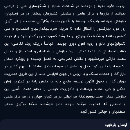
تربيت افراد نخبه و توانمند در شناخت منابع و شبکه‏سازي ملي و فراملي
بتوانند از بازارها و مراکز علمي و صنعتي کشورهاي پيشتاز در هر زمينه‏اي؛
نيازهاي ويژه استراتژيک توسعه را تأمين نمايند وکارآيي مناسب و فن آوري
روز مورد نيازکشور را انتقال داده تا هزينه سرمايه‏گذاري‏هاي اقتصادي و ملي
‏کاهش يافته و شکاف تکنولوژي‏ رو به رشد کشوربا جهان کمتر شود و از خريد
تکنولوژي‏هاي بالغ و روبه افول دوري جويند . نهايتاً دريک روند تکاملي؛ اين
دفاترمنطقه اي در ابتدا دانش مورد نيازملي را شناسايي، استخراج و انتقال
دهند. دارائي غيرمشهود و دانش تصريحي به تعادل رسيده و رويکرد انتقال
يکسويه را به رويکرد تبادل و تعامل دو سويه تبديل نمايند تا سهم کشور در
بازار کالا و خدمات سبک و با ارزش‏ در جهان افزايش يابد. از اين طريق مديريت
دوران گذار و تحول الگوي توسعه منابع پايه به دانش پايه در کمترين زمان
ممکن را طي نمايند ورسالت و مأموريت خويش را انجام دهند. تأمين اين
نيازملي ممکن است درصورتيکه هر ايراني در هر کجاي جهان و در هر مرکز علمي
و صنعتي که فعاليت‏ مي‏کند بتواند عضو هوشمند شبکه نوآوري محلي‏ـ
منطقه‏اي و جهاني کشور گردد.
ارسال بازخورد