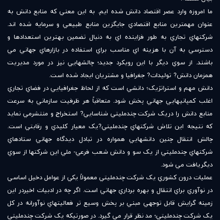
ما امروزه وارد عصر اقتصاد دانش شده ايم. به اين معني که منابع دانش به
عنوان مهمترين منابع اقتصادي جايگزين منابع طبيعي و سرمايه شده اند.
شرکتهاي تجاري به طور فزاينده اي به دنبال تضمين بهترين استعدادها و
دسترسي به آن با هزينه اي مناسب براي استفاده در بازارهاي جهاني مي
باشند. از سوي ديگر با اين رويکرد جديد؛ چالشهايي نيز در مورد مديريت
همزمان دانش? توليدات? جغرافيا و مشتريان ايجاد شده است.
دانش مهم و استراتژيک؛ دانشي است که از لحاظ جغرافيايي در فضاي تجاري
اغلب کمپانيهايي جهاني پخش شود. متعاقباً هر ظرفيت سازماني به سرعت
منابع دانش را دريک شرکت چندمليتي شناسايي? استخراج و منتشرمي نمايد
که نتيجه اين تلاش شرکتهاي چندمليتي?يک معيار کليدي و رقابتي است.
چالش انتقال چنين دانشهايي همواره در تبادل ديدگاه جهاني ستادهاي
شرکتهاي چندمليتي از يک سو و دانش شعب فرعي- ملي اين شرکتها از سوي
ديگريافت مي شود.
عمليات درون کشوري يک شرکت چندمليتي معمولاً يکي از عوامل دخيل اساسي
در نوآوري براي انتقال و بهره برداري جهاني است. اگر چه در ادبيات اخيردر اين
زمينه گرايش قابل توجهي مبني بر پخش وسيع تر فعاليتهاي نوآورانه در کل
يک شرکت چندمليتي؛ مد نظر قرار مي گيرد. در صورتيکه يک شرکت چندمليتي