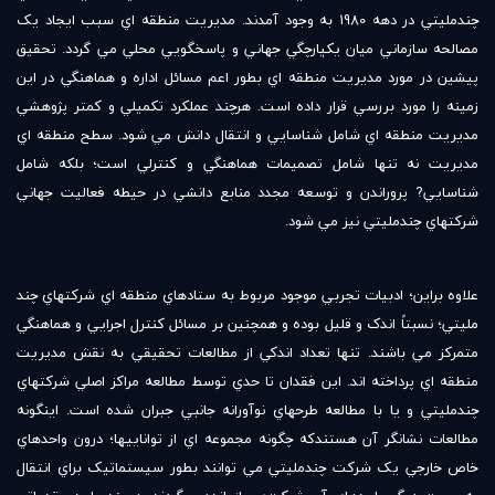
چندمليتي در دهه 1980 به وجود آمدند. مديريت منطقه اي سبب ايجاد يک
مصالحه سازماني ميان يکپارچگي جهاني و پاسخگويي محلي مي گردد. تحقيق
پيشين در مورد مديريت منطقه اي بطور اعم مسائل اداره و هماهنگي در اين
زمينه را مورد بررسي قرار داده است. هرچند عملکرد تکميلي و کمتر پژوهشي
مديريت منطقه اي شامل شناسايي و انتقال دانش مي شود. سطح منطقه اي
مديريت نه تنها شامل تصميمات هماهنگي و کنترلي است؛ بلکه شامل
شناسايي? پروراندن و توسعه مجدد منابع دانشي در حيطه فعاليت جهاني
شرکتهاي چندمليتي نيز مي شود.
علاوه براين؛ ادبيات تجربي موجود مربوط به ستادهاي منطقه اي شرکتهاي چند
مليتي؛ نسبتاً اندک و قليل بوده و همچنين بر مسائل کنترل اجرايي و هماهنگي
متمرکز مي باشند. تنها تعداد اندکي از مطالعات تحقيقي به نقش مديريت
منطقه اي پرداخته اند. اين فقدان تا حدي توسط مطالعه مراکز اصلي شرکتهاي
چندمليتي و يا با مطالعه طرحهاي نوآورانه جانبي جبران شده است. اينگونه
مطالعات نشانگر آن هستندکه چگونه مجموعه اي از تواناييها؛ درون واحدهاي
خاص خارجي يک شرکت چندمليتي مي توانند بطور سيستماتيک براي انتقال