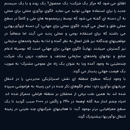
اطلاق مي شود که مرکز يک شرکت؛ يک محصول? يک روند و يا يک سيستم
جديد را براي استفاده جهاني توليد مي نمايد. الگوي نوآوري محلي براي محلي
به آن دسته اي گفته مي شود که توسط زيرمجموعه هاي ملي و کاملاً در سطح
محلي خلق و اعمال مي گردند. الگوي محلي براي جهاني؛ آن دسته ازنوآوريهايي
مي باشند که براي استفاده بومي و محلي پديد مي آيند اما متعاقباً در
موقعيتهاي چندگانه نيز قابل اعمال به نظر آمده و لذا به بقيه واحدهاي سازماني
نيز گسترش مي‏يابند. نهايتاً الگوي جهاني براي جهاني است که بوسيله ادغام
منابع و توانهاي واحدهاي سازماني مختلف و متفاوت درون يک شرکت
چندمليتي به وجود آمده ويا به عنوان يک راه حل عمومي مشترک؛ به صورت
يک فرصت جهاني پديدار مي گردد.
با وجود اينکه سطوح منطقه اي نقش استراتژيکي مديريتي را در انتقال
جريانهاي نوآوري دارد؛ تمام الگوهاي ذکر شده در اين زمينه به فراموشي سپرده
شده اند. به همين علت برخي از محققان بر منطقه فراملي متمرکز شده اند.
احياء چشم انداز سه گانه اوهمه در 1990 و راگمن در 2000 سبب گرديد تا يک
سطح جغرافيايي برتر بوجود آيد؛ تا فعاليتهاي شرکتهاي چند مليتي در زمينه
انتقال نوآوريها بيشتردرک گردد.