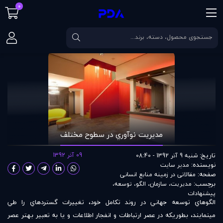
0
صفحه اصلی
مقالات
مديريت نوآوري در سطوح مختلف
مديريت نوآوري در سطوح مختلف
تاریخ:
09 آذر 1392
شنبه 9 آذر 1392 - 08:40
نویسنده:
مدير سايت
صفحه:
مقالاتی در زمينه منابع انسانی
برچسب:
مدیریت
،
سازمان
،
الگو
،
توسعه
،
پیشنهادات
الگوهاي توسعه جهاني در روند تکامل خود، تغييرات گسترده‏اي را طي
مي‏نمايند، بطوري‏که در عصر ارتباطات و انفجار اطلاعات و يا به تعبير بهتر عصر