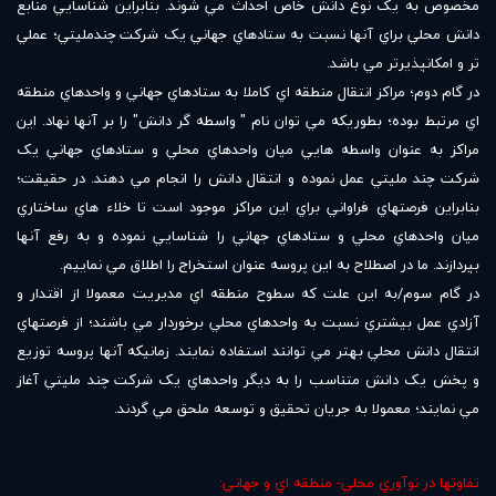
مخصوص به يک نوع دانش خاص احداث مي شوند. بنابراين شناسايي منابع
دانش محلي براي آنها نسبت به ستادهاي جهاني يک شرکت چندمليتي؛ عملي
تر و امکان‏پذيرتر مي باشد.
در گام دوم؛ مراکز انتقال منطقه اي کاملا به ستادهاي جهاني و واحدهاي منطقه
اي مرتبط بوده؛ بطوريکه مي توان نام " واسطه گر دانش" را بر آنها نهاد. اين
مراکز به عنوان واسطه هايي ميان واحدهاي محلي و ستادهاي جهاني يک
شرکت چند مليتي عمل نموده و انتقال دانش را انجام مي دهند. در حقيقت؛
بنابراين فرصتهاي فراواني براي اين مراکز موجود است تا خلاء هاي ساختاري
ميان واحدهاي محلي و ستادهاي جهاني را شناسايي نموده و به رفع آنها
بپردازند. ما در اصطلاح به اين پروسه عنوان استخراج را اطلاق مي نماييم.
در گام سوم/به اين علت که سطوح منطقه اي مديريت معمولا از اقتدار و
آزادي عمل بيشتري نسبت به واحدهاي محلي برخوردار مي باشند؛ از فرصتهاي
انتقال دانش محلي بهتر مي توانند استفاده نمايند. زمانيکه آنها پروسه توزيع
و پخش يک دانش متناسب را به ديگر واحدهاي يک شرکت چند مليتي آغاز
مي نمايند؛ معمولا به جريان تحقيق و توسعه ملحق مي گردند.
تفاوتها در نوآوري محلي- منطقه اي و جهاني: