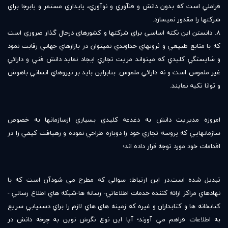
فراملي است که بدون دانش و فن‏آوري و نوآوري، پايداري مستمر و پابرجا براي
شرکت‏ها را مقدور نمي‏سازد.
8. دانستن اين نکته اساسي براي شرکت‏ها و کشورهاي درحال گذار ضروري است
که با منابع طبيعي و ثروت‏هاي خداوندي نمي‏توان در بازارهاي جهاني رقابت نمود
و شايستگي کليدي که مي‏تواند مزيت تجاري ايجاد نمايد دانش فني و دارائي
غير ملموس است و نه دارائي ملموس. بنابراين بايد بر نيروهاي انساني باهوش
و توانا تکيه نمايند.
امروزه مديريت دانش به دغدغه کليدي بسياري ازسازمانها به خصوص
سازمانهايي که پروسه تجاري خود را دوباره طراحي نموده و رهيافت کيفي را در
اقدامات خود مورد توجه قرار داده اند؛
تبديل شده است.در اين ارتباط؛ سوالي که مطرح مي شودآن است که با
نهادهاي مراکز ارائه کننده خدمات اطلاعاتي- رسانه ها-شبکه هاي اطلاع رساني -
کتابخانه ها و کتابداران و غيره که زمينه هاي هاي لازم را براي دستيابي سريع
به اطلاعات فراهم مي آورند؛ آيا اين نوع نگرش نوين به چرخه دانش در