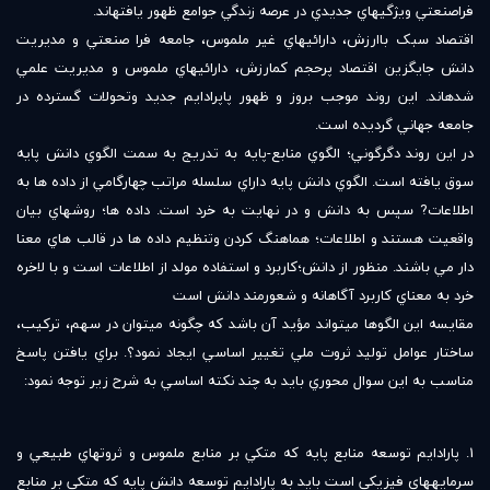
فراصنعتي ويژگي‏هاي جديدي در عرصه زندگي جوامع ظهور يافته‏اند.
اقتصاد سبک‏ باارزش، دارائي‏هاي غير ملموس‏، جامعه فرا صنعتي و مديريت
دانش جايگزين اقتصاد پرحجم کم‏ارزش، دارائي‏هاي ملموس و مديريت علمي
شده‏اند. اين روند موجب بروز و ظهور پاپرادايم جديد وتحولات گسترده در
جامعه جهاني گرديده است.
در اين روند دگرگوني؛ الگوي منابع-پايه به تدريج به سمت الگوي دانش پايه
سوق يافته است. الگوي دانش پايه داراي سلسله مراتب چهارگامي از داده ها به
اطلاعات? سپس به دانش و در نهايت به خرد است. داده ها؛ روشهاي بيان
واقعيت هستند و اطلاعات؛ هماهنگ کردن وتنظيم داده ها در قالب هاي معنا
دار مي باشند. منظور از دانش؛کاربرد و استفاده مولد از اطلاعات است و با لاخره
خرد به معناي کاربرد آگاهانه و شعورمند دانش است
مقايسه اين الگوها مي‏تواند مؤيد آن باشد که چگونه مي‏توان در سهم، ترکيب،
ساختار عوامل توليد ثروت ملي تغيير اساسي ايجاد نمود؟. براي يافتن پاسخ
مناسب به اين سوال محوري بايد به چند نکته اساسي به شرح زير توجه نمود:
1. پارادايم توسعه منابع پايه که متکي بر منابع ملموس و ثروت‏هاي طبيعي و
سرمايه‏هاي فيزيکي است بايد به پارادايم توسعه دانش پايه که متکي بر منابع