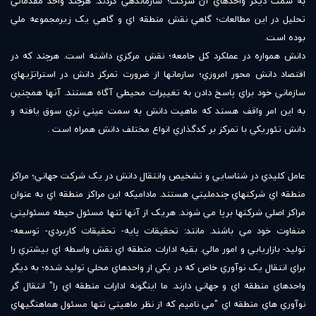
به سمت ديگر واحدهاي آن شرکت؛ سازماندهي گردند. هرچند واحد مقدماتي
تحليل در اين مطالعات؛ گاهي نقش منطقه اي و گاهي يک زيرمجموعه ملي
بوده است.
دانش همواره در عملکرد کل جامعه؛ نقش مرکزي داشته است. هرچند که در
اقتصاد دانش محور امروزي؛ سازمانها از ضرورت تمرکز دانش در استراتژيهاي
سازماني خود براي پاسخ دادن به تغييرات محيطي آگاه هستند. آنها همچنين
به اين امر واقف هستد که ماهيت دانش به سمت عيني تري سوق يافته و
دانش تئوريکي با تمرکز بر کدگذاري انواع مختلف دانش همراه است .
عامل کليدي در شناسايي و تشخيص وانتقال دانش در يک شرکت جهاني؛ مراکز
منطقه اي شرکتهاي چندمليتي هستند. ماداميکه اين مراکز منطقه اي به عنوان
مراکز اصلي شرکتها برپا مي شوند. هريک از آنها تنها مسئول حيطه مسئوليتي
متفاوت خود مي باشند. مانند: تحقيقات پايه- تحقيقات کاربردي- توسعه-
توليد- بازاريابي و امور مالي. بقيه ادارات منطقه اي نقش واسطه اي بيشتري را
براي انتقال يک نوآوري خاص که در يکي از واحدهاي محلي توليد شده؛ به ديگر
واحدهاي منطقه اي و جهاني دارند. ما اينگونه ادارات منطقه اي را" انتقال گر
نوآوري هاي منطقه اي "مي ناميم که از نظر ماهيتي تنها مسئول هماهنگيهاي