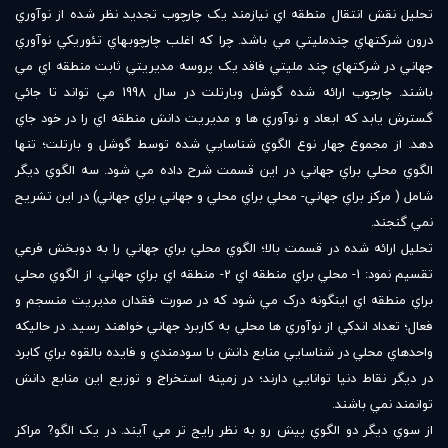
تحليل نقش انتقال منطقه اي نيازمند يک چارچوب تجديد نظر شده از نوآوري
درون شرکتهاي چندمليتي مي باشد. چرا که اغلب چارچوبهاي تئوريکي نوآوري
جهاني در شرکتهاي چند مليتي فاقد يک پروسه مديريتي ثابت منطقه اي مي
باشند. چارچوب ارائه شده گوشل وبارتلت در سال 1998 مي تواند تا جائي
گسترش يابد که ابعاد و نوآوري ها و مديريت دانش منطقه اي را در خود جاي
دهد. از مجموع چهار نوع الگوي شناسايي شده توسط گوشل و بارتلت؛ تنها
الگوي محلي براي جهاني در اين قسمت شرح داده مي شود. سه الگوي ديگر
شامل ( مرکز براي جهاني- محلي براي محلي و جهاني براي جهاني) در اين تشريح
نمي گنجند.
تحليل ارائه شده در قسمت بالا؛ الگوي محلي براي جهاني را به دوبخش فرعي
تقسيم نمود: 1- محلي براي منطقه اي 2- منطقه اي براي جهاني. از الگوي محلي
براي منطقه اي اينگونه درک مي شود که در صورت فقدان مديريت منسجم و
فعال؛ تعداد اندکي از نوآوري ها محلي به کاربرد جهاني خواهند رسيد. در حاليکه
واحدهاي محلي در شناسايي منابع دانش با سودمندي و فايده بالقوه براي کابرد
در ديگر نقاط دنيا توانايي دارند؛ در زمينه استخراج و توزيع اين منابع دانش
توانمند نمي باشند.
از سوي ديگر دو الگوي پيش رو به نظر رايج تر مي آيند. در يک الگو? مراکز