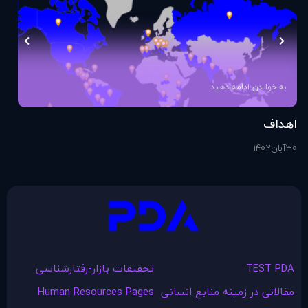
به خواندن ادامه دهید
اهداف
اس
30
آبان
1402
1
آذ
TEST PDA
تحقیقات بازار-رفتارشناسی
مقالاتی در زمينه منابع انسانی
Human Resources Pages