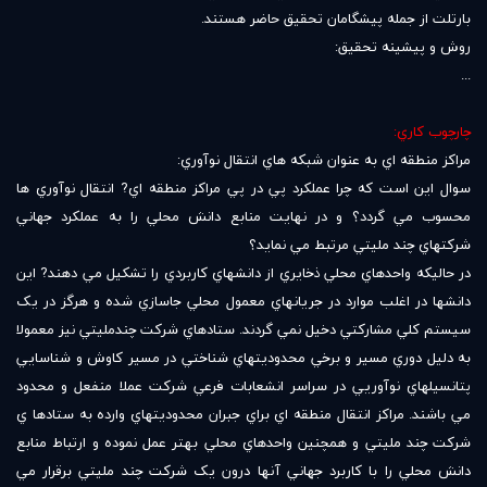
بارتلت از جمله پيشگامان تحقيق حاضر هستند.
روش و پيشينه تحقيق:
...
چارچوب کاري:
مراکز منطقه اي به عنوان شبکه هاي انتقال نوآوري:
سوال اين است که چرا عملکرد پي در پي مراکز منطقه اي? انتقال نوآوري ها
محسوب مي گردد؟ و در نهايت منابع دانش محلي را به عملکرد جهاني
شرکتهاي چند مليتي مرتبط مي نمايد؟
در حاليکه واحدهاي محلي ذخايري از دانشهاي کاربردي را تشکيل مي دهند? اين
دانشها در اغلب موارد در جريانهاي معمول محلي جاسازي شده و هرگز در يک
سيستم کلي مشارکتي دخيل نمي گردند. ستادهاي شرکت چندمليتي نيز معمولا
به دليل دوري مسير و برخي محدوديتهاي شناختي در مسير کاوش و شناسايي
پتانسيلهاي نوآوريي در سراسر انشعابات فرعي شرکت عملا منفعل و محدود
مي باشند. مراکز انتقال منطقه اي براي جبران محدوديتهاي وارده به ستادها ي
شرکت چند مليتي و همچنين واحدهاي محلي بهتر عمل نموده و ارتباط منابع
دانش محلي را با کاربرد جهاني آنها درون يک شرکت چند مليتي برقرار مي