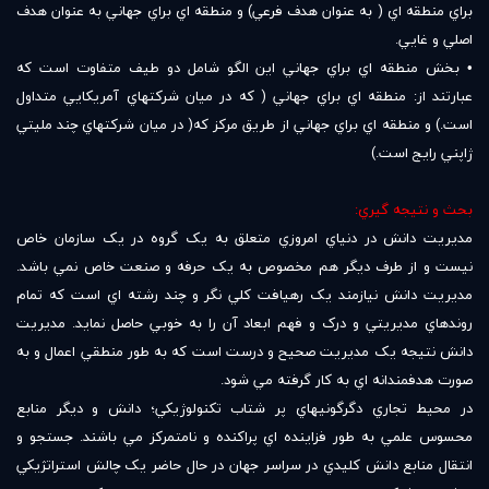
براي منطقه اي ( به عنوان هدف فرعي) و منطقه اي براي جهاني به عنوان هدف
اصلي و غايي.
• بخش منطقه اي براي جهاني اين الگو شامل دو طيف متفاوت است که
عبارتند از: منطقه اي براي جهاني ( که در ميان شرکتهاي آمريکايي متداول
است.) و منطقه اي براي جهاني از طريق مرکز که( در ميان شرکتهاي چند مليتي
ژاپني رايج است.)
بحث و نتيجه گيري:
مديريت دانش در دنياي امروزي متعلق به يک گروه در يک سازمان خاص
نيست و از طرف ديگر هم مخصوص به يک حرفه و صنعت خاص نمي باشد.
مديريت دانش نيازمند يک رهيافت کلي نگر و چند رشته اي است که تمام
روندهاي مديريتي و درک و فهم ابعاد آن را به خوبي حاصل نمايد. مديريت
دانش نتيجه يک مديريت صحيح و درست است که به طور منطقي اعمال و به
صورت هدفمندانه اي به کار گرفته مي شود.
در محيط تجاري دگرگونيهاي پر شتاب تکنولوژيکي؛ دانش و ديگر منابع
محسوس علمي به طور فزاينده اي پراکنده و نامتمرکز مي باشند. جستجو و
انتقال منابع دانش کليدي در سراسر جهان در حال حاضر يک چالش استراتژيکي