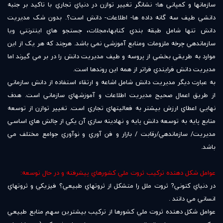
سازمانها و کمپاني ها؛ نشانگر تغيير توازن در دنياي تجاري با تاکيد بر جنبه
دانشي طيف سه گانه داده ها- اطلاعات- دانش است؟. بدون شک مديريت
دانش تنها شامل طبقه بندي کتابها،مجلات، جستجو هاي اينترنتي ويا
سازماندهي چرخه ملزومات ومنابع آموزشي نمي باشد. هرچند که هر يک از اين
موارد به طريقي بخشي از پروسه و طيف مديريت دانش را در بر مي گيرند اما
مديريت دانش فرايندي فراتر از همه اين روندها است.
به عبارت ديگر مديريت دانش شامل اشاعه و ارتقاء استفاده از دانش سازماني
از طريق اعمال صحيح مديريت اطلاعات و آموزشهاي سازماني است. هدف
نهايي اعطاي ارزش بيشتر به فعاليتهاي تجاري است. تغيير توازن از توسعه
منابع پايه به توسعه دانش پايه و نهادينه سازي آن يکي از چالش هاي اساسي
مديريت/ سازماندهي/رقابت / بازار و فن آوري و نوآوري جوامع مختلف مي
باشد.
عوامل شکل دهنده ترکيب ثروت ملي کشورهاي پيشرفته و در حال توسعه:
در دنياي کنوني? ثروت ملل را متشکل از ثروتهاي طبيعي؟ فيزيکي و ثروتهاي
انساني مي دانند .
عوامل شکل دهنده ثروت ملي‏ کشورها از ترکيب بيشترين سهم منابع طبيعي