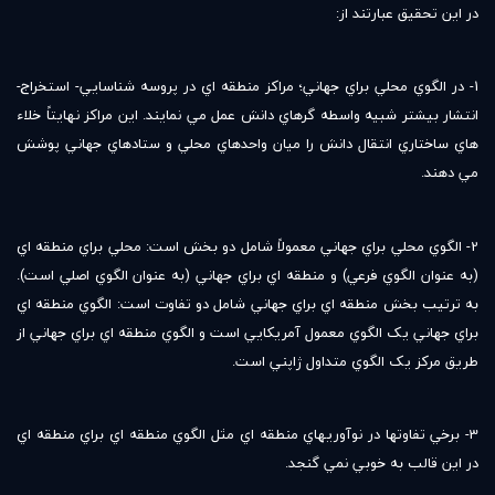
در اين تحقيق عبارتند از:
1- در الگوي محلي براي جهاني؛ مراکز منطقه اي در پروسه شناسايي- استخراج-
انتشار بيشتر شبيه واسطه گرهاي دانش عمل مي نمايند. اين مراکز نهايتاً خلاء
هاي ساختاري انتقال دانش را ميان واحدهاي محلي و ستادهاي جهاني پوشش
مي دهند.
2- الگوي محلي براي جهاني معمولاً شامل دو بخش است: محلي براي منطقه اي
(به عنوان الگوي فرعي) و منطقه اي براي جهاني (به عنوان الگوي اصلي است).
به ترتيب بخش منطقه اي براي جهاني شامل دو تفاوت است: الگوي منطقه اي
براي جهاني يک الگوي معمول آمريکايي است و الگوي منطقه اي براي جهاني از
طريق مرکز يک الگوي متداول ژاپني است.
3- برخي تفاوتها در نوآوريهاي منطقه اي مثل الگوي منطقه اي براي منطقه اي
در اين قالب به خوبي نمي گنجد.