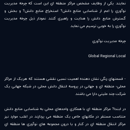
نمايند. يکي از وظايف مشخص مراکز منطقه اي اين است که چرخه مديريت
نوآوري را اعم از شناسايي منابع دانش? استخراج منابع دانش? و بخش و
گسترش منابع دانش را هدايت و راهبري کنند. نمودار ذيل چرخه مديريت
نوآوري را به خوبي ترسيم مي نمايد.
چرخه مديريت نوآوري
Global Regional Local
- قسمتهاي رنگي نشان دهنده اهميت نسبي نقشي هستند که هريک از مراکز
محلي- منطقه اي و جهاني در پروسه انتقال دانش محلي در شبکه جهاني يک
شرکت چند مليتي دارا مي باشند.
در ابتدا? مراکز منطقه اي با همکاري واحدهاي محلي به شناسايي منابع دانش
متناسب مستقر در مکانهاي خاص يک منطقه مي پردازند. در اغلب موارد نيز
مراکز انتقال منطقه اي در کنار و يا درون مجموعه هاي نوآوري ها منطقه اي