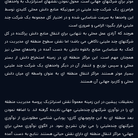
موثر براي شرکتهاي جهاني است. محول نمودن نقشهاي استراتژيک به واحدهاي
فرامرزي يک شرکت چند مليتي در صورتيکه منابع دانش محلي کليدي توسط
اين واحدها به سرعت شناسايي شده و در اختيار کل مجموعه يک شرکت چند
مليتي قرار بگيرد؛ الزامي و ضروري است.
هرچند که آزادي عمل محلي به تنهايي براي انتقال منابع دانش پراکنده در کل
شرکتهاي چند مليتي ناکافي مي باشد؛ اما نقش سطوح منطقه اي مديريت در
کمک به شناسايي منابع بالقوه دانش به دست آمده در واحدهاي محلي نيز
همچنان مهم است. اين مراکز منطقه اي در زمينه استخراج دانش از بستر
محلي و سپس توزيع و انتشار آن در ديگر واحدهاي يک شرکت چند مليتي
بسيار موثر هستند. مراکز انتقال منطقه اي به عنوان واسطه اي ميان دانش
محلي و کاربرد جهاني آن هستند.
تحقيقات پيشين در اين زمينه معمولاً نقش استراتژيک پروسه مديريت منطقه
اي را در نوآوري شرکتهاي چندمليتي جهاني ناديده گرفته اند. با اضافه نمودن
بعد منطقه اي به اين چارچوبهاي کاري؛ پويايي شناسي مطلوبتري از نوآوري
شرکتهاي چندمليتي را مي توان تشريح نمود. در الگوي نوآوري محلي براي
جهاني؛ مراکز انتقال منطقه اي داراي نقش حياتي هستند. نتايج به دست آمده