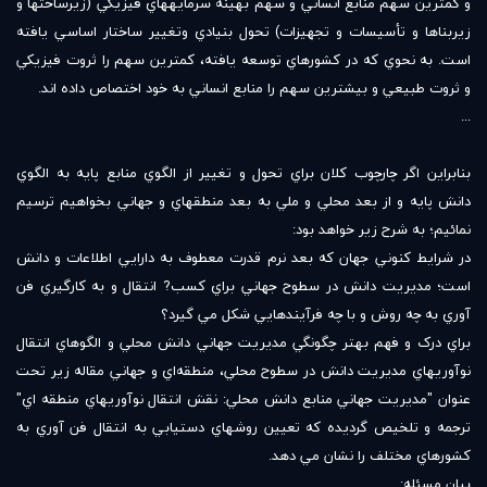
و کمترين سهم منابع انساني و سهم بهينه سرمايه‏هاي فيزيکي (زيرساخت‏ها و
زيربناها و تأسيسات و تجهيزات) تحول بنيادي وتغيير ساختار اساسي يافته
است. به نحوي که در کشورهاي توسعه يافته، کمترين سهم را ثروت فيزيکي
و ثروت طبيعي و بيشترين سهم را منابع انساني به خود اختصاص داده اند.
...
بنابراين اگر چارچوب کلان براي تحول و تغيير از الگوي منابع پايه به الگوي
دانش پايه و از بعد محلي و ملي به بعد منطقه‏اي و جهاني بخواهيم ترسيم
نمائيم؛ به شرح زير خواهد بود:
در شرايط کنوني جهان که بعد نرم قدرت معطوف به دارايي اطلاعات و دانش
است؛ مديريت دانش در سطوح جهاني براي کسب? انتقال و به کارگيري فن
آوري به چه روش و با چه فرآيندهايي شکل مي گيرد؟
براي درک و فهم بهتر چگونگي مديريت جهاني دانش محلي و الگوهاي انتقال
نوآوريهاي مديريت دانش در سطوح محلي، منطقه‌اي و جهاني مقاله زير تحت
عنوان "مديريت جهاني منابع دانش محلي: نقش انتقال نوآوريهاي منطقه اي"
ترجمه و تلخيص گرديده که تعيين روشهاي دستيابي به انتقال فن آوري به
کشورهاي مختلف را نشان مي دهد.
بيان مسئله: