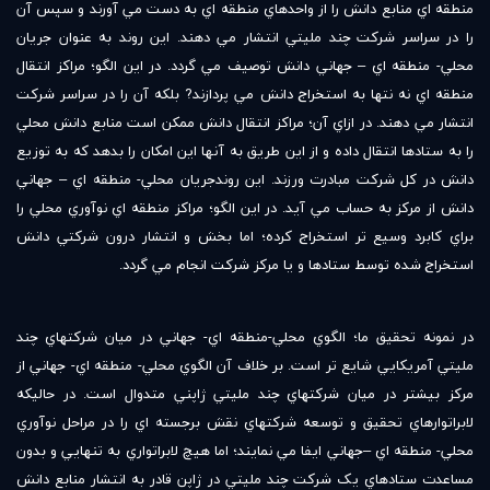
منطقه اي منابع دانش را از واحدهاي منطقه اي به دست مي آورند و سپس آن
را در سراسر شرکت چند مليتي انتشار مي دهند. اين روند به عنوان جريان
محلي- منطقه اي – جهاني دانش توصيف مي گردد. در اين الگو؛ مراکز انتقال
منطقه اي نه نتها به استخراج دانش مي پردازند? بلکه آن را در سراسر شرکت
انتشار مي دهند. در ازاي آن؛ مراکز انتقال دانش ممکن است منابع دانش محلي
را به ستادها انتقال داده و از اين طريق به آنها اين امکان را بدهد که به توزيع
دانش در کل شرکت مبادرت ورزند. اين روندجريان محلي- منطقه اي – جهاني
دانش از مرکز به حساب مي آيد. در اين الگو؛ مراکز منطقه اي نوآوري محلي را
براي کابرد وسيع تر استخراج کرده؛ اما بخش و انتشار درون شرکتي دانش
استخراج شده توسط ستادها و يا مرکز شرکت انجام مي گردد.
در نمونه تحقيق ما؛ الگوي محلي-منطقه اي- جهاني در ميان شرکتهاي چند
مليتي آمريکايي شايع تر است. بر خلاف آن الگوي محلي- منطقه اي- جهاني از
مرکز بيشتر در ميان شرکتهاي چند مليتي ژاپني متدوال است. در حاليکه
لابراتوارهاي تحقيق و توسعه شرکتهاي نقش برجسته اي را در مراحل نوآوري
محلي- منطقه اي –جهاني ايفا مي نمايند؛ اما هيچ لابراتواري به تنهايي و بدون
مساعدت ستادهاي يک شرکت چند مليتي در ژاپن قادر به انتشار منابع دانش