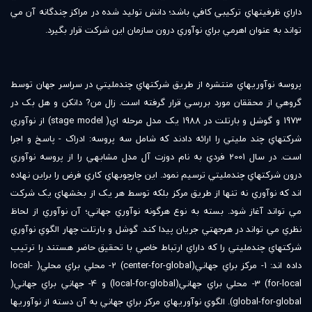
داراي ظرفيتهاي ترکيبي کافي باشد؛ دانش توليد شده در مراکز چندگانه آن مي
تواند به عنوان اهرمي براي نوآوري درون سازمان اين شرکت قرار بگيرد.
پروسه نوآوريهاي منتشره از طريق شرکتهاي چندمليتي در سراسر جهان توسط
گروهي از محققان مورد بررسي قرار گرفته است. زال من? دانکن و هل بک در
1973 و گوشل و بارتلت در 1988 يک مدل مرحله اي( stage model) از نوآوري
شرکتهاي چند مليتي را ارائه دادند که شامل سه پروسه: ادراک - پاسخ و اجرا
است. در سال 2001 فردي به نام دوزت آل مدل مشابهي را از پروسه نوآوري
درون شرکتهاي چندمليتي ترسيم نمود. اين چارچوبهاي کاري فرض را براين نهاده
اند که نوآوري نه تنها از طريق مرکز بلکه توسط هر يک از بخشهاي يک شرکت
مي تواند آغاز شود. بسته به نوع هرگونه نوآوري جهاني؛ آن نوآوري از لحاظ
نظري مي تواند در هرجهتي جريان پيدا کند. گوشل و بارتلت چهار الگوي نوآوري
شرکتهاي چندمليتي را که داراي ارتباط خاصي با تحقيق حاضر هستند را ترتيب
داده اند: 1- مرکز براي جهاني(center-for-global) 2- محلي براي محلي( local-
for-local) 3- محلي براي جهاني(local-for-global) و 4- جهاني براي جهاني(
global-for-global). الگوي نوآوريهاي مرکز براي جهاني به آن دسته از نوآوريها