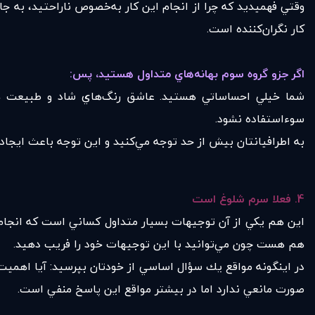
وقتي فهميديد كه چرا از انجام اين كار به‌خصوص ناراحتيد، به جاي
كار نگران‌كننده است.
اگر جزو گروه سوم بهانه‌هاي متداول هستيد، پس
:
شما خيلي احساساتي هستيد. عاشق رنگ‌هاي شاد و طبيعت هستي
سوء‌استفاده نشود.
به اطرافيانتان بيش از حد توجه مي‌كنيد و اين توجه باعث ايجاد 
4.
فعلا سرم شلوغ است
اين هم يكي از آن توجيهات بسيار متداول كساني است كه انجام ك
هم هست چون مي‌توانيد با اين توجيهات خود را فريب دهيد.
در اينگونه مواقع يك سؤال اساسي از خودتان بپرسيد: آيا اهميت
صورت مانعي ندارد اما در بيشتر مواقع اين پاسخ منفي است.