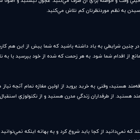
 خيلي وقت و حوصله براي آن صرف مي‌كنيد. عجول نيستيد و اصولا سع
رسيدن به نظم موردنظرتان كم تلاش مي‌كنيد.
 در چنين شرايطي به ياد داشته باشيد كه شما پيش از اين هم كارهاي د
مانع از اقدام شما شود. به هر زحمت كه شده از خود بپرسيد با به 
ند هستيد، وقتي به خريد برويد از اولين مغازه تمام آنچه نياز د
مند هستيد. از طرفداران زندگي مدرن هستيد و از تكنولوژي استقبال 
د كه نمي‌دانيد از كجا بايد شروع كرد و به بهانه اينكه نمي‌توانيد