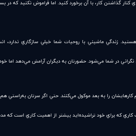
 كنار گذاشتن کار، با آن برخورد كنيد. اما فراموش نكنيد كه در بسيا
د. زندگي ماشيني با روحيات شما خيلي سازگاري ندارد، انسان
نگراني در شما مي‌شود. حضورتان به ديگران آرامش مي‌دهد اما خودت
ارهايشان را به بعد موكول مي‌كنند. حتي اگر سرتان به‌راستي هم ش
 كاري كه براي خود تراشيده‌ايد بيشتر از اهميت كاري است كه م