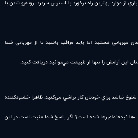
ري از موارد بهترين راه برخورد با استرس سردرد، روبه‌رو شدن با
 مهرباني هستيد اما بايد مراقب باشيد تا از مهرباني شما
ان اين آرامش را تنها از طبيعت مي‌توانيد دريافت كنيد.
لوغ نباشد براي خودتان كار تراشي مي‌كنيد. ظاهرا خشنودكننده
دت‌ها نيمه‌تمام رها شده است؟ اگر پاسخ شما مثبت است در اين