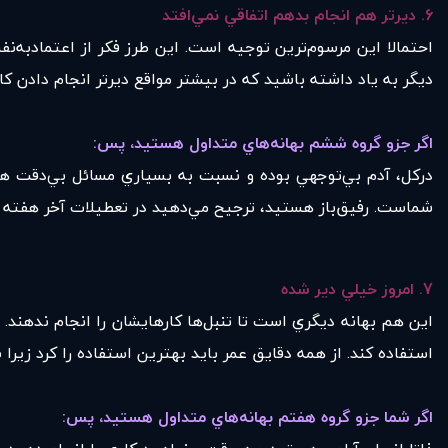
6.
ديرتر هم انجام بدهم اتفاقي نمي‌افتد
احتمالا اين مرسوم‌ترين توجيه است. اين طرز فكر از اعتمادبه‌
ديگر به ياد داشته باشيد كه در بيشتر مواقع ديرتر انجام دادن كاره
اگر جزو گروه ششم بهانه‌هاي متداول هستيد، پس
:
دركل‌، آدم بي‌توجهي بوده و نسبت به بسياري مسائل بي‌دقت ه
شماست. رفيق‌باز هستيد، ترجيح مي‌دهيد در تعطيلات آخر هفته ب
7.
امروز خيلي دير شده
اين هم بهانه‌ ديگري است تا تنبل‌ها كارهايشان را انجام ندهند.
استفاده كند. از همه دقايق عمر بايد بهترين استفاده را كرد زيرا
اگر شما جزو گروه هفتم بهانه‌هاي متداول هستيد، پس
: