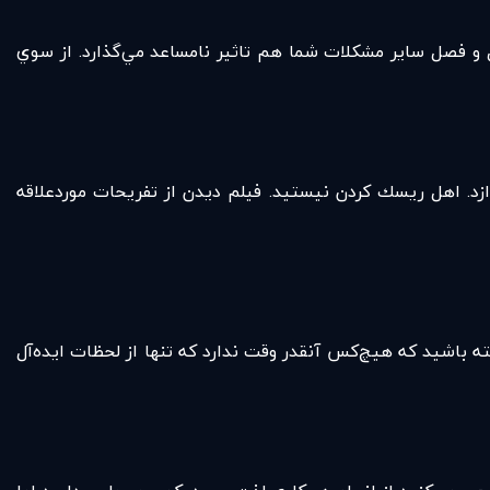
ل و فصل ساير مشكلات شما هم تاثير نامساعد مي‌گذارد. از سوي
د. اهل ريسك كردن نيستيد. فيلم ديدن از تفريحات موردعلاقه
ته باشيد كه هيچ‌كس آنقدر وقت ندارد كه تنها از لحظات ايده‌آل