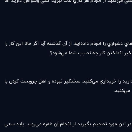
ي مي‌كنيد از انجام هر كاري لذت ببريد. كمي وسواس داريد اما
شواري را انجام داده‌ايد. از آن گذشته آيا اگر حالا اين كار را
تاخير انداختن كار چه نصيب شما مي‌شود؟
اريد را خريداري مي‌كنيد. سختگير نبوده و اهل جروبحث كردن با
مي‌كنيد.
 در اين مورد تصميم بگيريد از انجام آن طفره مي‌رويد. بايد سعي