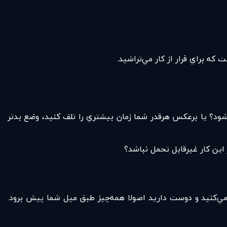
 كه براي فرار از كار مي‌تراشيد.
شود؟ یا برعكس هرقدر شما زمان بيشتري را تلف كنيد، وضع بدتر
اين كار غيرقابل تحمل نباشد؟
مي‌كنيد و دوست داريد اصولا همه‌چيز طبق ميل شما پيش برود.