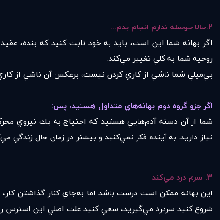
2.
حالا حوصله ندارم انجام بدم
...
اگر بهانه شما اين است، بايد به خود ثابت كنيد كه بنده، ع
روحيه شما به كلي تغيير مي‌كند.
بي‌ميلي شما ناشي از كاري كردن نيست، برعكس آن ناشي از كاري ن
اگر جزو گروه دوم بهانه‌هاي متداول هستيد، پس
:
شما از آن دسته آدم‌هايي هستيد كه احتياج به يك نيروي محركه 
نياز داريد. به آينده فكر نمي‌كنيد و بيشتر در زمان حال زندگي مي‌
3.
سرم درد مي‌كند
اين بهانه ممكن است درست باشد اما به‌جاي کنار گذاشتن كار، دلي
شروع كنيد سردرد مي‌گيريد، سعي كنيد علت اصلي اين استرس را ب