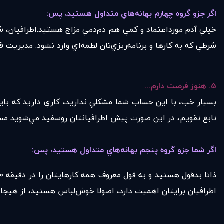
اگر جزو گروه چهارم بهانه‌هاي متداول هستيد، پس
:
خيلي آدم مورداعتماد و كمي هم دم‌دمي مزاج هستيد.اطرافيان، شما
شرطي كه به كارها و برنامه‌ريزي‌تان لطمه‌اي وارد نشود. مديريت قو
5.
هنوز فرصت دارم
...
بسيار خب، با اين حساب شما مشكلي نداريد، كاري داريد كه بايد
تابع تقويم، در اين صورت پيش اطرافيانتان روسفيد مي‌شويد مسلما
اگر شما جزو گروه پنجم بهانه‌هاي متداول هستيد، پس
:
اطرافيان برايتان اهميت دارد، اصولا خوش‌لباس هستيد، از هيجان