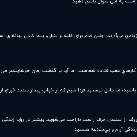
ي است به اين سؤال پاسخ دهيد:
ي مي‌آورند. اولين قدم برای غلبه بر تنبلی، پيدا كردن بهانه‌اي است
 كارهاي عقب‌افتاده شماست. اما آيا با گذشت زمان خوشايندتر مي‌
شيد، آيا مايل نيستيد فردا صبح كه از خواب بيدار شديد خبري از 
وف از شنيدن حرف راست ناراحت مي‌شويد. بيشتر در رؤيا زندگي 
دگي آرام و بي‌دغدغه هستيد.