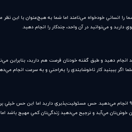
 را انساني خودخواه مي‌نامند اما شما به هيچ‌‌عنوان با اين نظر م
ي داريد و مي‌توانيد در آن واحد، چندكار را انجام دهيد.
 انجام دهيد و طبق گفته خودتان فرصت هم داريد، بنابراين مي‌تو
 اگر ببينيد كار ناخوشايندي را به‌راحتي و به سرعت انجام مي‌دهي
ذاتا بدقول هستيد و به قول معروف همه كارهايتان را در دقيقه 90 انجام مي‌دهيد. حس مسئوليت‌
 خوش‌تان مي‌آيد و ترجيح مي‌دهيد زندگي‌تان كمي مهيج باشد اما ب