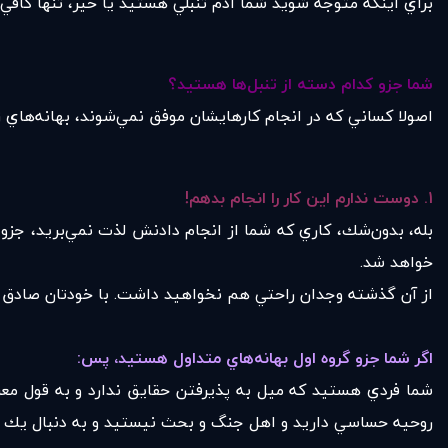
براي اينكه متوجه شويد شما آدم تنبلي هستيد يا خير، تنها كاف
شما جزو كدام دسته از تنبل‌ها هستيد؟
اصولا كساني كه در انجام كارهايشان موفق نمي‌شوند، بهانه‌هاي زياد
1.
دوست ندارم اين كار را انجام بدهم
!
بله، بدون‌شك، كاري كه شما از انجام دادنش لذت نمي‌بريد، جزو
خواهد شد.
از آن گذشته وجدان راحتي هم نخواهيد داشت. با خودتان صادق با
اگر شما جزو گروه اول بهانه‌هاي متداول هستيد، پس
:
شما فردي هستيد كه ميل به پذيرفتن حقايق ندارد و به قول معر
روحيه حساسي داريد و اهل جنگ و بحث نيستيد و به دنبال يك زن