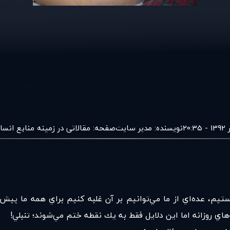
نویسنده:
مدير سايت
صفحه:
مقالاتی در زمينه منابع انسا
، عده‌اي از ما مي‌توانيم بر آن غلبه كنيم براي همه ما پيش آمد
‌هاي روزانه اما اين دلايل فقط به يك نقطه ختم مي‌شوند؛ تنبلي!