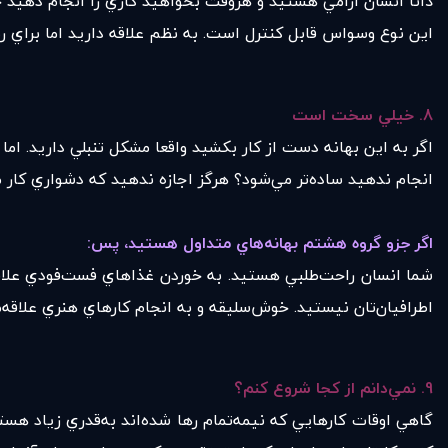
ذاتا انسان‌ آرامي هستيد و هروقت بخواهيد كاري را انجام دهيد
اين نوع وسواس قابل كنترل است. به نظم علاقه داريد اما براي 
8.
خيلي سخت است
اگر به اين بهانه دست از كار بكشيد واقعا مشكل تنبلي داريد. اما
انجام ندهيد ساده‌تر مي‌شود؟ هرگز اجازه ندهيد كه دشواري كار 
اگر جزو گروه هشتم بهانه‌هاي متداول هستيد
،
پس
:
شما انسان راحت‌طلبي هستيد. به خوردن غذاهاي فست‌فودي علاقه‌م
اطرافيان‌تان نيستيد. خوش‌سليقه و به انجام كارهاي هنري علاقه‌
9.
نمي‌دانم از كجا شروع كنم؟
گاهي اوقات كارهايي كه نيمه‌تمام رها شده‌اند به‌قدري زياد هستن