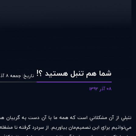
شما هم تنبل هستيد ؟!
تاریخ:
جمعه 8 آذر 1392 - 20:35
08 آذر 1392
تنبلي از آن مشكلاتي است كه همه ما با آن دست به گريبان هستيم
مي‌توانيم براي اين تصميم‌مان بياوريم. از سردرد گرفته تا مشغله