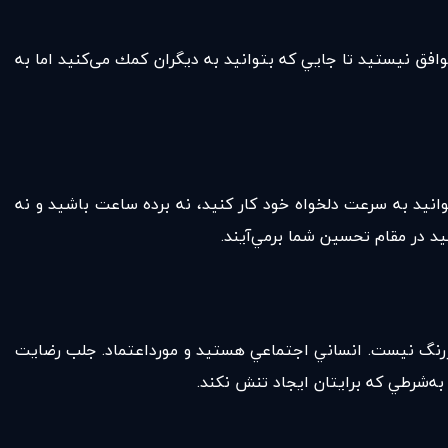
وافق نيستيد تا جايي كه بتوانيد به ديگران كمك می‌كنيد اما به
انيد به سرعت دلخواه خود كار كنيد، نه برده ساعت باشيد و نه
د در مقام تحسين شما برمي‌آيند.
‌پذيري داريد اما اين حس خيلي پررنگ نيست. انساني اجتماعي هستيد و مورداعتماد. جلب رضايت
ه‌شرطي كه برايتان ايجاد تنش نكند.