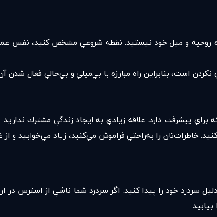
قيده روحيه و ميل خود نيستيد. نقطه شروعي مشخص كنيد، نفس عم
كردن است، بنابراين راه مبارزه با بي‌ميلي و بي‌حالي فعال شدن آ
براي پيشرفت دارد. علاقه زيادي به ايجاد زندگي مشترك نداريد ا
كنيد. خاطرات‌تان را به‌راحتي فراموش مي‌كنيد، زياد مي‌خوابيد و از 
ل سردرد خود را پیدا کنید. اگر سردرد شما ناشي از استرس در ارتب
يابيد.