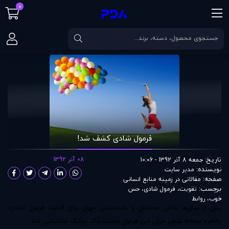
0
صفحه اصلی
مقالات
فرمول شادی کشف شد!
فرمول شادی کشف شد!
تاریخ:
08 آذر 1392
جمعه 8 آذر 1392 - 10:06
نویسنده:
مدير سايت
صفحه:
مقالاتی در زمينه منابع انسانی
برچسب:
تقویت
،
فرمول شادی
،
حس
خوب
،
روابط
پس از سال‌ها تلاش محققان و دانشمندان جهان برای کشف فرمول شادی،
بالاخره معادله شش جزئی این فرمول بدست یک پزشک شناسایی شد.