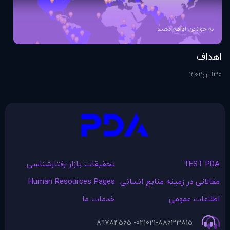
به خواندن ادامه دهید
اهداف
اس
30
آبان
1402
1
آذ
TEST PDA
تحقیقات بازار-رفتارشناسی
مقالاتی در زمينه منابع انسانی
Human Resources Pages
اطلاعات عمومی
خدمات ما
021- 89784565
021-88633815