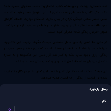
«تاد کاشدان» پزشک و نویسنده کتاب «کنجاوی؟ کشف محتوای مفقود شده
یک زندگی کامل» با دستیابی به معادله‌ای که آن را فرمول «حس خوب» نامیده،
شش عنصر شامل «زندگی کردن در زمان حال»، «کنجکاو بودن»، «انجام کارهای
مورد علاقه»، «به فکر دیگران بودن»، «تقویت روابط» و «مراقبت از بدن» را تحت
عنوان «فرمول زندگی شاد» معرفی کرده است.
در حالی که هنوز به طور کامل مشخص نیست چگونه ترکیب این فاکتورها
می‌تواند فرد را شاد کند، کاشدان معتقد است که برای داشتن حس خوب در
زندگی، رازی وجود ندارد بلکه با کنار هم قرار دادن این فاکتورها و به اندازه
متعادل می‌توان به نسخه کامل شاد بودن و شاد زیستن دست پیدا کرد.
این پزشک معتقد است که قرار دادن با دقت این شش عنصر در کنار یکدیگر،ند
شادی و رضایت از زندگی را به انسان هدیه می‌دهد.
ارسال بازخورد
نام