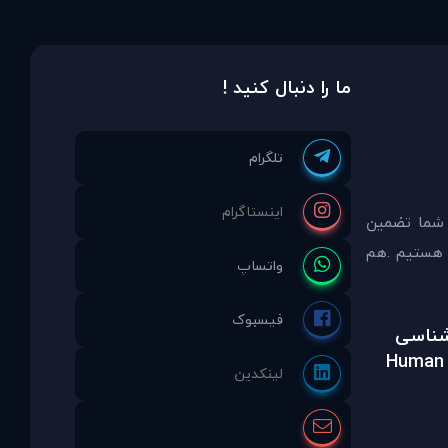
ما را دنبال کنید !
 شما تضمين
مشاوره انتخاب نموده ايد ما نماینده انحصاری PDAinternational در ایران هستیم .هم
رشناسی
Human 