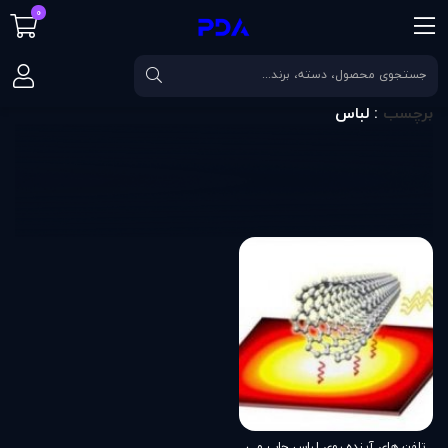
0
صفحه اصلی
برچسب
لباس
برچسب
: لباس
تلفن های آينده روی لباس چاپ می