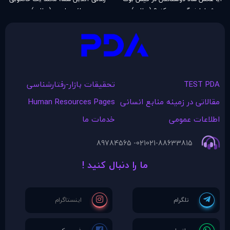
شما را غمگین می کند؟ (مطلب)
دائمی‌ است (مطلب)
TEST PDA
تحقیقات بازار-رفتارشناسی
مقالاتی در زمينه منابع انسانی
Human Resources Pages
اطلاعات عمومی
خدمات ما
021- 89784565
021-88633815
ما را دنبال کنید !