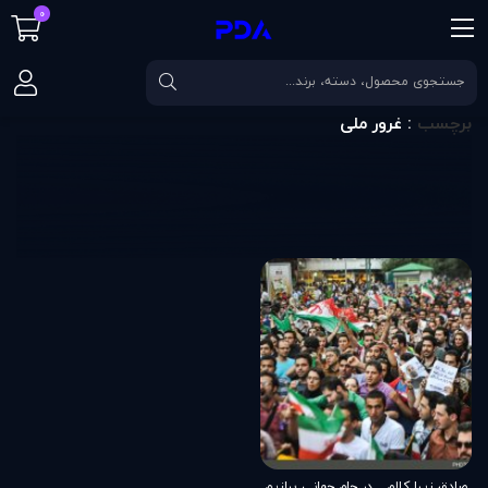
0
صفحه اصلی
برچسب
غرور ملی
برچسب
: غرور ملی
صادق زیبا کلام _ در جام جهانی ببازیم