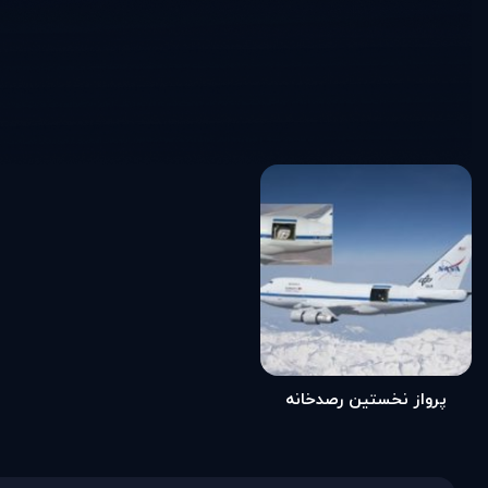
پرواز نخستین رصدخانه
پرنده جهان (مطلب)