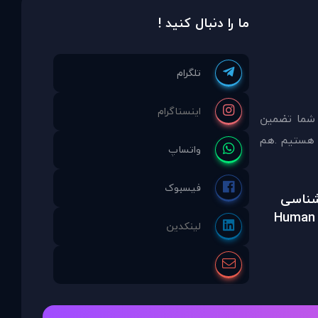
ما را دنبال کنید !
 شما تضمين
مشاوره انتخاب نموده ايد ما نماینده انحصاری PDAinternational در ایران هستیم .هم
رشناسی
Human 