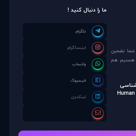
ما را دنبال کنید !
 شما تضمين
مشاوره انتخاب نموده ايد ما نماینده انحصاری PDAinternational در ایران هستیم .هم
رشناسی
Human 