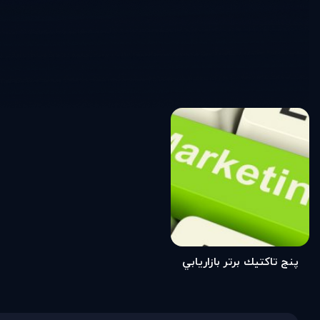
پنج تاكتيك برتر بازاريابي
چريكي كدامند؟ (مطلب)